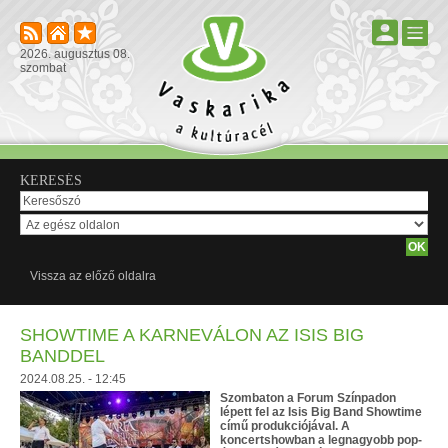
2026. augusztus 08.
szombat
KERESÉS
Vissza az előző oldalra
SHOWTIME A KARNEVÁLON AZ ISIS BIG
BANDDEL
2024.08.25. - 12:45
Szombaton a Forum Színpadon
lépett fel az Isis Big Band Showtime
című produkciójával. A
koncertshowban a legnagyobb pop-