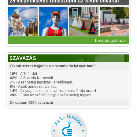
25 meghökkentő ruhaszobor az Iseum udvarán
További galériák
SZAVAZÁS
Ön mit szeret legjobban a szombathelyi nyárban?
10%
- A Tófürdőt.
42%
- A Savaria Karnevált.
7%
- A rengeteg fagyizási lehetőséget.
8%
- A sok gondozott parkot.
14%
- A nyugalmat, amit a város atmoszférája áraszt.
20%
- Csak az számít, hogy igazán meleg legyen.
Összesen 1954 szavazat