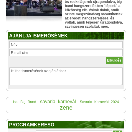
és rockslágerek újragondolva, big
band hangszerelésben "léptek" a
közönség elé. Voltak dalok, amik
szinte megszólalásig hasonlítottak
az eredeti hangszerelésre, és
voltak, amik teljesen újragondolva,
szvingesen szólaltak meg.
AJÁNLJA ISMERŐSÉNEK
savaria_karnevál
Isis_Big_Band
Savaria_Karnevál_2024
zene
PROGRAMKERESŐ