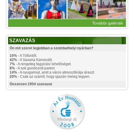
További galériák
SZAVAZÁS
Ön mit szeret legjobban a szombathelyi nyárban?
10%
- A Tófürdőt.
42%
- A Savaria Karnevált.
7%
- A rengeteg fagyizási lehetőséget.
8%
- A sok gondozott parkot.
14%
- A nyugalmat, amit a város atmoszférája áraszt.
20%
- Csak az számít, hogy igazán meleg legyen.
Összesen 1954 szavazat