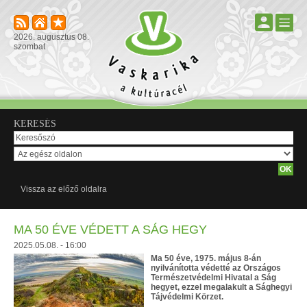
2026. augusztus 08.
szombat
KERESÉS
Vissza az előző oldalra
MA 50 ÉVE VÉDETT A SÁG HEGY
2025.05.08. - 16:00
Ma 50 éve, 1975. május 8-án
nyilvánította védetté az Országos
Természetvédelmi Hivatal a Ság
hegyet, ezzel megalakult a Sághegyi
Tájvédelmi Körzet.