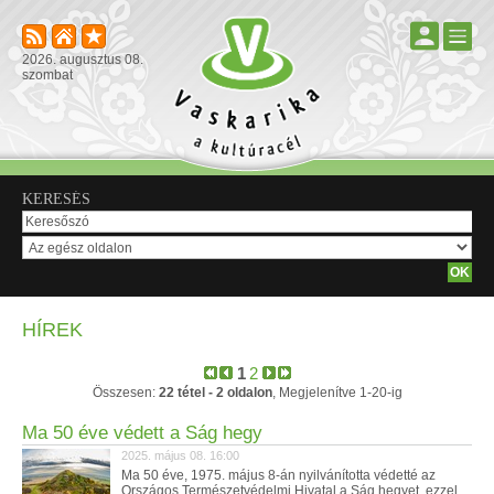
2026. augusztus 08.
szombat
KERESÉS
HÍREK
1
2
Összesen:
22 tétel - 2 oldalon
, Megjelenítve 1-20-ig
Ma 50 éve védett a Ság hegy
2025. május 08. 16:00
Ma 50 éve, 1975. május 8-án nyilvánította védetté az
Országos Természetvédelmi Hivatal a Ság hegyet, ezzel