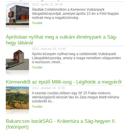
2013. április 21. 00:30
Átadták Celldömölkön a Kemenes Vulkánpark
látogatóközpontját, amelyet április 22-én a Föld Napján
nyitnak meg a nagyközönség...
Tovább
Áprilisban nyílhat meg a vulkáni élménypark a Ság-
hegy lábánál
2013. március 10. 15:45
Április közepén nyílhat meg a celldömölki Vulkánpark
Látogatóközpontja, amely a maga nemében világszinten
is kuriózum, mivel...
Tovább
Körmendtől az épülő M86-osig - Légifotók a megyéről
2012. október 04. 11:00
A szerdai csodás időben egy SF 25 Falke motoros
vitorlázógépről készült Vas és Zala megye felett néhány
szívderítő és...
Tovább
Bakancsos barátSÁG - Krátertúra a Ság-hegyen II.
(fotóriport)