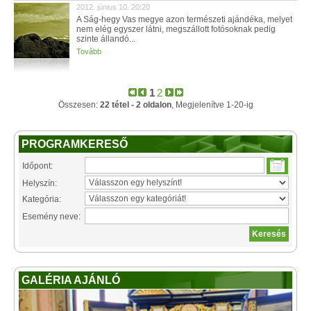
2012. június 10. 20:20
A Ság-hegy Vas megye azon természeti ajándéka, melyet
nem elég egyszer látni, megszállott fotósoknak pedig
szinte állandó...
Tovább
1
2
Összesen:
22 tétel - 2 oldalon
, Megjelenítve 1-20-ig
PROGRAMKERESŐ
Időpont:
Helyszín:
Kategória:
Esemény neve:
GALÉRIA AJÁNLÓ