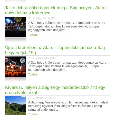
Taiko dobok dübörögtették meg a Ság hegyet - Ataru-
dobszínház a kráterben
2017. július 16. 14:30
A Ság hegy kráterében harmadszor dobbantak az Ataru
Taiko japán dobszínház különleges dobjai, Európa
legnagyobb taiko dobjával....
Tovább
Újra a kráterben az Ataru - Japán dobszínház a Ság
hegyen (júl. 15.)
2017. június 24. 00:40
A Ság hegy kráterében harmadszor dobbannak az Ataru
Taiko japán dobszínház különleges dobjai, Európa
legnagyobb taiko dobjával....
Tovább
Kíváncsi, milyen a Ság-hegy madártávlatból? Itt egy
drónfelvétel róla!
2017. június 07. 00:10
A Ság-hegy Vas megye azon természeti ajándéka, melyet
nem elég egyszer látni, megszállott fotósoknak pedig
szinte állandó témát...
Tovább