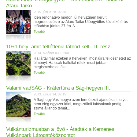
Ataru Taiko
2015. június 28. 02:30
Idén rendhagyó módon, új helyszínen került
megrendezésre az Ataru Taiko Ütőegyüttes közel kétórás
előadása június 27-én. A...
Tovább
10+1 hely, amit feltétlenül látnod kell - II. rész
2014. október 03. 02:00
Ha jártál már ezeken a helyeken, most újra felidézheted az
élményt. Ha csak hallottál róluk, most jobban
megismerheted őket -...
Tovább
Valami vadSÁG - Krátertúra a Ság-hegyen III.
2013. június 14. 02:15
A Sághegy Vas megye azon természeti ajándéka, melyet
nem elég egyszer látni, megszállott fotósoknak pedig
szinte állandó témát...
Tovább
Vulkánturizmusban a jövő - Átadták a Kemenes
Vulkánpark Látogatóközpontot