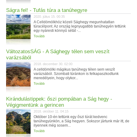
Ságra fel! - Tufás túra a tanúhegyre
2020. július 15. 00:35
A Celldömölkhöz közeli Sághegy megunhatatlan
túracélpont. Az ország legnyugatibb tanúhegyén tettünk
egy nyáresti könnyű sétát -...
Tovább
VáltozatosSÁG - A Sághegy télen sem veszít
varázsából
2018. december 30. 02:00
A celldömölki mágikus tanúhegy télen sem veszít
varázsából. Szombati túránkon is felkapaszkodtunk
meredélyein, hogy olykor...
Tovább
Kirándulástippek: őszi pompában a Ság hegy -
Végigmentünk a gerincen
2018. október 11. 04:15
Október 10-én tettünk egy őszi túrát kedvenc
tanúhegyünkön, a Ság hegyen. Sokszor jártunk már itt, de
ilyennek még sosem...
Tovább