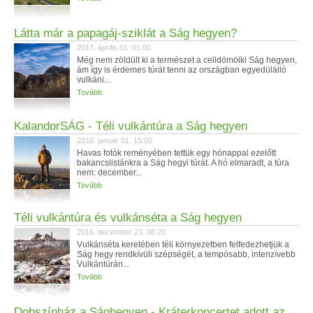
Látta már a papagáj-sziklát a Ság hegyen?
2017. április 01. 01:00
Még nem zöldült ki a természet a celldömölki Ság hegyen,
ám így is érdemes túrát tenni az országban egyedülálló
vulkáni...
Tovább
KalandorSÁG - Téli vulkántúra a Ság hegyen
2016. január 01. 15:00
Havas fotók reményében tettük egy hónappal ezelőtt
bakancslistánkra a Ság hegyi túrát. A hó elmaradt, a túra
nem: december...
Tovább
Téli vulkántúra és vulkánséta a Ság hegyen
2015. december 23. 08:20
Vulkánséta keretében téli környezetben felfedezhetjük a
Ság hegy rendkívüli szépségét, a tempósabb, intenzívebb
Vulkántúrán...
Tovább
Dobszínház a Sághegyen - Kráterkoncertet adott az