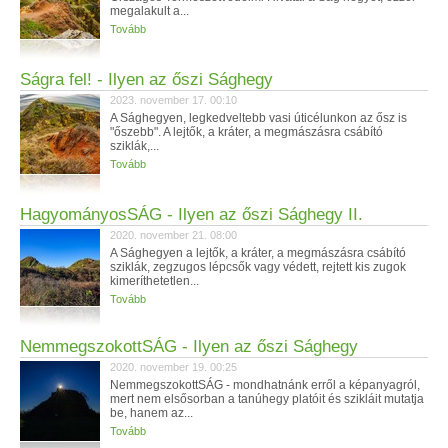
megalakult a...
Tovább
Ságra fel! - Ilyen az őszi Sághegy
2023. november 17. 00:10
A Sághegyen, legkedveltebb vasi úticélunkon az ősz is
"őszebb". A lejtők, a kráter, a megmászásra csábító
sziklák,...
Tovább
HagyományosSÁG - Ilyen az őszi Sághegy II.
2020. november 21. 08:00
A Sághegyen a lejtők, a kráter, a megmászásra csábító
sziklák, zegzugos lépcsők vagy védett, rejtett kis zugok
kimeríthetetlen...
Tovább
NemmegszokottSÁG - Ilyen az őszi Sághegy
2020. november 19. 00:25
NemmegszokottSÁG - mondhatnánk erről a képanyagról,
mert nem elsősorban a tanúhegy platóit és szikláit mutatja
be, hanem az...
Tovább