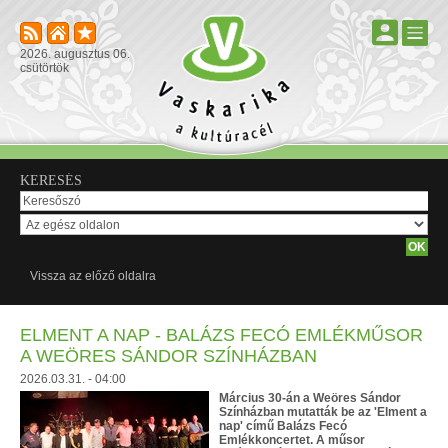
2026. augusztus 06.
csütörtök
KERESÉS
Vissza az előző oldalra
ELMENT A NAP - BALÁZS FECÓ EMLÉKMŰSOR
A WEÖRES SÁNDOR SZÍNHÁZBAN
2026.03.31. - 04:00
Március 30-án a Weöres Sándor
Színházban mutatták be az 'Elment a
nap' című Balázs Fecó
Emlékkoncertet. A műsor