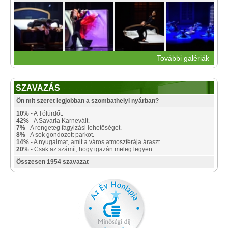
További galériák
SZAVAZÁS
Ön mit szeret legjobban a szombathelyi nyárban?
10%
- A Tófürdőt.
42%
- A Savaria Karnevált.
7%
- A rengeteg fagyizási lehetőséget.
8%
- A sok gondozott parkot.
14%
- A nyugalmat, amit a város atmoszférája áraszt.
20%
- Csak az számít, hogy igazán meleg legyen.
Összesen 1954 szavazat