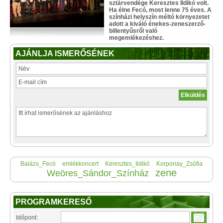
sztárvendége Keresztes Ildikó volt.
Ha élne Fecó, most lenne 75 éves. A
színházi helyszín méltó környezetet
adott a kiváló énekes-zeneszerző-
billentyűsről való
megemlékezéshez.
AJÁNLJA ISMERŐSÉNEK
Balázs_Fecó
emlékkoncert
Keresztes_Ildikó
Korponay_Zsófia
zene
Weöres_Sándor_Színház
PROGRAMKERESŐ
Időpont: