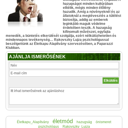
hazugságot minden kultúrában
elítélik, mégis minden élőlény
hazudik. Amíg a növényeknél és az
állatoknál a megtévesztés a túlélést
biztosítja, addig az emberek
leginkább maguk védelme
érdekében teszik. A hazugság
kifinomult művészet, egyfajta
menedék, a büntetés elkerülését szolgálja, ezért nélkülözhetetlen és
mindennapos tevékenység… Rakovszky Lujza pszichológussal
beszélgettünk az Életkapu Alapítvány szervezésében, a Paparazzi
Klubban.
AJÁNLJA ISMERŐSÉNEK
életmód
Életkapu_Alapítvány
hazugság
önismeret
pszichológus
Rakovszky_Lujza