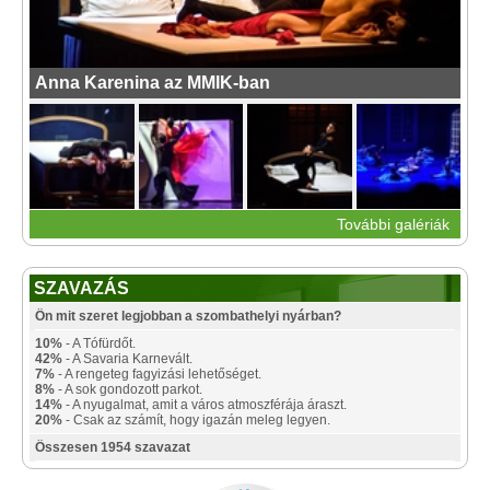
Anna Karenina az MMIK-ban
További galériák
SZAVAZÁS
Ön mit szeret legjobban a szombathelyi nyárban?
10%
- A Tófürdőt.
42%
- A Savaria Karnevált.
7%
- A rengeteg fagyizási lehetőséget.
8%
- A sok gondozott parkot.
14%
- A nyugalmat, amit a város atmoszférája áraszt.
20%
- Csak az számít, hogy igazán meleg legyen.
Összesen 1954 szavazat