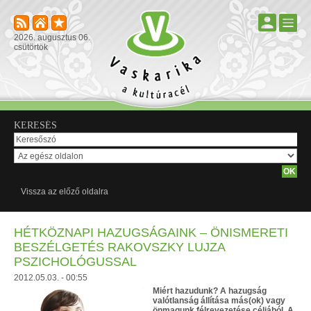
2026. augusztus 06.
csütörtök
KERESÉS
Vissza az előző oldalra
HÉTKÖZNAPI HAZUGSÁGAINK – ÖNISMERETI
BESZÉLGETÉS RAKOVSZKY LUJZA
PSZICHOLÓGUSSAL
2012.05.03. - 00:55
Miért hazudunk? A hazugság
valótlanság állítása más(ok) vagy
önmagunk félrevezetése céljából. A