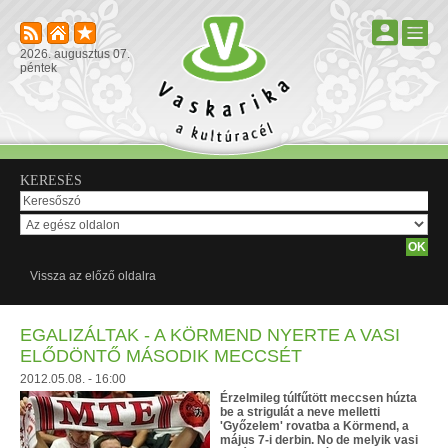
2026. augusztus 07.
péntek
KERESÉS
Vissza az előző oldalra
EGALIZÁLTAK - A KÖRMEND NYERTE A VASI
ELŐDÖNTŐ MÁSODIK MECCSÉT
2012.05.08. - 16:00
Érzelmileg túlfűtött meccsen húzta
be a strigulát a neve melletti
'Győzelem' rovatba a Körmend, a
május 7-i derbin. No de melyik vasi