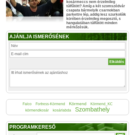
kosármeccs nem érzelmileg
túlfűtött? Amíg a két szomszédvár
csapata bármelyik csarnokban
parkettre lép, addig lesz szurkolóik
körében érzelmileg megosztó, s
hangulatában túlfűtött minden
mérkőzésük.
AJÁNLJA ISMERŐSÉNEK
Körmend
Falco
Fortress-Körmend
Körmend_KC
Szombathely
körmendkosár
kosárlabda
PROGRAMKERESŐ