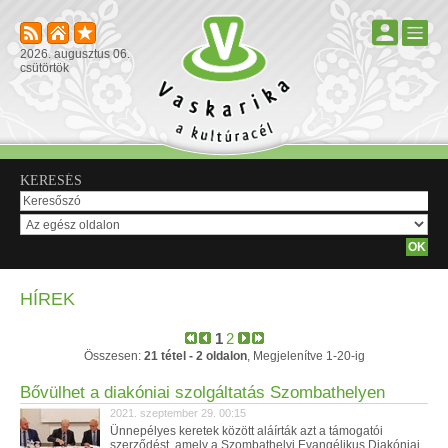
2026. augusztus 06.
csütörtök
KERESÉS
HÍREK
1
2
Összesen:
21 tétel - 2 oldalon
, Megjelenítve 1-20-ig
Bővülhet a diakóniai szolgáltatás Szombathelyen
2021. szeptember 29. 00:15
Ünnepélyes keretek között aláírták azt a támogatói
szerződést, amely a Szombathelyi Evangélikus Diakóniai