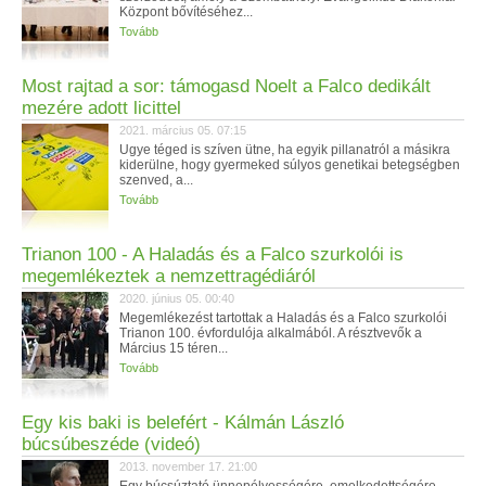
Központ bővítéséhez...
Tovább
Most rajtad a sor: támogasd Noelt a Falco dedikált
mezére adott licittel
2021. március 05. 07:15
Ugye téged is szíven ütne, ha egyik pillanatról a másikra
kiderülne, hogy gyermeked súlyos genetikai betegségben
szenved, a...
Tovább
Trianon 100 - A Haladás és a Falco szurkolói is
megemlékeztek a nemzettragédiáról
2020. június 05. 00:40
Megemlékezést tartottak a Haladás és a Falco szurkolói
Trianon 100. évfordulója alkalmából. A résztvevők a
Március 15 téren...
Tovább
Egy kis baki is belefért - Kálmán László
búcsúbeszéde (videó)
2013. november 17. 21:00