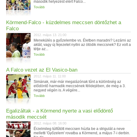
második helyezést elért Falco...
Tovább
Körmend-Falco - küzdelmes meccsen döntőzhet a
Falco
2012. május 13. 21:00
Menekülés a győzelembe vs. Életben maradni? Lezárni az
aktát, vagy új fejezetet nyitni az ötödik meccsnek? Ez volt a
tétje az...
Tovább
A Falco vezet az El Vasico-ban
2012. május 11. 11:00
Simának, már-már megalázónak tűnt a különbség az
elődöntő harmadik meccsének félidejében, de még a 3.
negyed végén is. A végére...
Tovább
Egalizáltak - a Körmend nyerte a vasi elődöntő
második meccsét
2012. május 08. 16:00
Érzelmileg túlfűtött meccsen húzta be a strigulát a neve
melletti 'Győzelem' rovatba a Körmend, a május 7-i derbin.