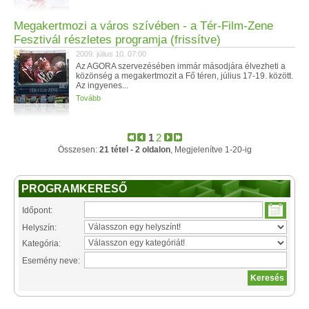
Megakertmozi a város szívében - a Tér-Film-Zene
Fesztivál részletes programja (frissítve)
2009. július 10. 07:00
Az AGORA szervezésében immár másodjára élvezheti a
közönség a megakertmozit a Fő téren, július 17-19. között.
Az ingyenes...
Tovább
1
2
Összesen:
21 tétel - 2 oldalon
, Megjelenítve 1-20-ig
PROGRAMKERESŐ
Időpont:
Helyszín:
Kategória:
Esemény neve: