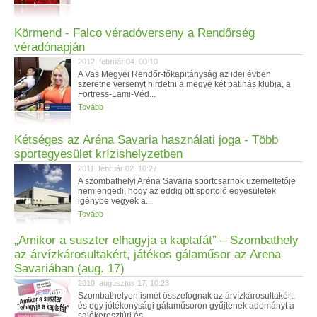
Körmend - Falco véradóverseny a Rendőrség
véradónapján
2012. február 04. 00:10
A Vas Megyei Rendőr-főkapitányság az idei évben
szeretne versenyt hirdetni a megye két patinás klubja, a
Fortress-Lami-Véd...
Tovább
Kétséges az Aréna Savaria használati joga - Több
sportegyesület krízishelyzetben
2011. február 02. 10:27
A szombathelyi Aréna Savaria sportcsarnok üzemeltetője
nem engedi, hogy az eddig ott sportoló egyesületek
igénybe vegyék a...
Tovább
„Amikor a suszter elhagyja a kaptafát” – Szombathely
az árvízkárosultakért, játékos gálaműsor az Arena
Savariában (aug. 17)
2010. augusztus 17. 10:23
Szombathelyen ismét összefognak az árvízkárosultakért,
és egy jótékonysági gálaműsoron gyűjtenek adományt a
sajókeresztúri és...