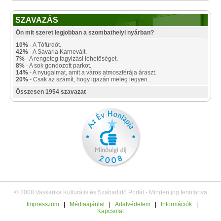
SZAVAZÁS
Ön mit szeret legjobban a szombathelyi nyárban?
10%
- A Tófürdőt.
42%
- A Savaria Karnevált.
7%
- A rengeteg fagyizási lehetőséget.
8%
- A sok gondozott parkot.
14%
- A nyugalmat, amit a város atmoszférája áraszt.
20%
- Csak az számít, hogy igazán meleg legyen.
Összesen 1954 szavazat
© 2008 Vaskarika Kulturális és Szabadidő Portál - Minden jog fenntartva
Impresszum
|
Médiaajánlat
|
Adatvédelem
|
Információk
|
Kapcsolat