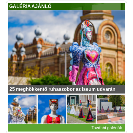
GALÉRIA AJÁNLÓ
25 meghökkentő ruhaszobor az Iseum udvarán
További galériák