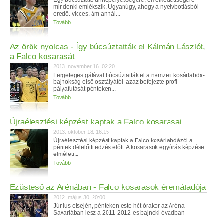
Egy búcsúztató ünnepélyességére, emelkedettségére
mindenki emlékszik. Ugyanúgy, ahogy a nyelvbotlásból
eredő, vicces, ám annál...
Tovább
Az örök nyolcas - Így búcsúztatták el Kálmán Lászlót,
a Falco kosarasát
2013. november 16. 02:20
Fergeteges gálával búcsúztatták el a nemzeti kosárlabda-
bajnokság első osztályától, azaz befejezte profi
pályafutását pénteken...
Tovább
Újraélesztési képzést kaptak a Falco kosarasai
2013. október 18. 16:15
Újraélesztési képzést kaptak a Falco kosárlabdázói a
péntek délelőtti edzés előtt. A kosarasok egyórás képzése
elméleti...
Tovább
Ezüsteső az Arénában - Falco kosarasok éremátadója
2012. május 30. 20:00
Június elsején, pénteken este hét órakor az Aréna
Savariában lesz a 2011-2012-es bajnoki évadban