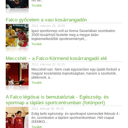
No de...
Tovább
Falco győzelem a vasi kosárrangadón
2012. március 25. 18:00
Igazi sportünnep volt az Arena Savariában szombaton.
3500 kosárhívő tisztelte meg a megye talán
legkiemelkedőbb sporteseményét,...
Tovább
Meccshét – a Falco-Körmend kosárrangadó elé
2012. március 22. 01:15
Meccshét van. Nem csak egyszerűen egy újabb forduló a
magyar kosárlabda bajnokságban, hanem a szurkolók,
játékosok, a...
Tovább
A Falco légiósai is bemutatóztak - Egészség- és
sportnap a tápláni sportcentrumban (fotóriport)
2012. február 06. 00:15
Estig tartó egészség- és sportnapot szerveztek február 4.-
én, szombaton a tápláni sportcentrumban. Hét csapat
(KEMKO...
Tovább