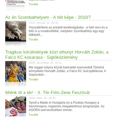
Tovább
Az én Szombathelyem - A hét képe - 2010/7
2010. február 15. 00:45
Visszatértünk az eredeti kerékvágásba - a heti vers és a
fotó is a rovatindítóké, melyben Szombathely egy-egy
látképét,...
Tovább
Tragikus körülmények közt elhunyt Horváth Zoltán, a
Falco KC kosarasa - Sajtóközlemény
2009. december 28. 18:11
Ma reggel súlyos közúti balesetet szenvedett Tömörd
környékén Horváth Zoltán, a Falco KC kulcsjátékosa. A
Sopronból...
Tovább
Miénk itt a tér! - II. Tér-Film-Zene Fesztivál
2009. július 20. 19:30
Tarolt a Made in Hungária és a Puskás Hungary a
háromnapos, ingyenes megakertmozi programján. Az
AGORA szervezésében immár...
Tovább