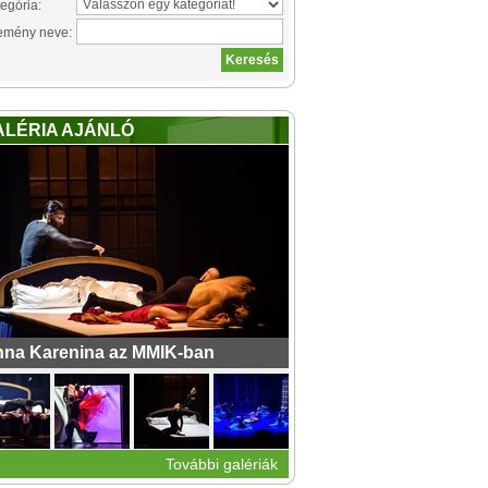
egória:
emény neve:
ALÉRIA AJÁNLÓ
na Karenina az MMIK-ban
További galériák