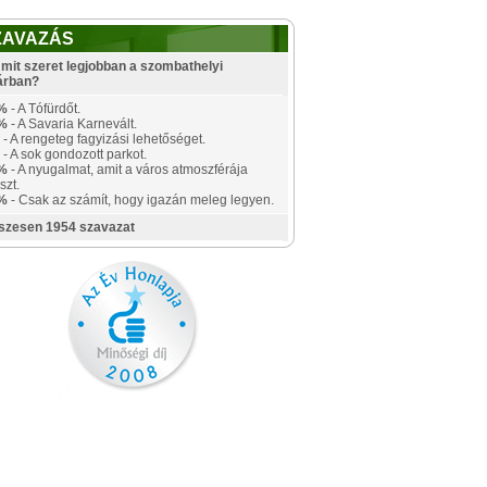
ZAVAZÁS
mit szeret legjobban a szombathelyi
árban?
%
- A Tófürdőt.
%
- A Savaria Karnevált.
- A rengeteg fagyizási lehetőséget.
- A sok gondozott parkot.
%
- A nyugalmat, amit a város atmoszférája
szt.
%
- Csak az számít, hogy igazán meleg legyen.
szesen 1954 szavazat