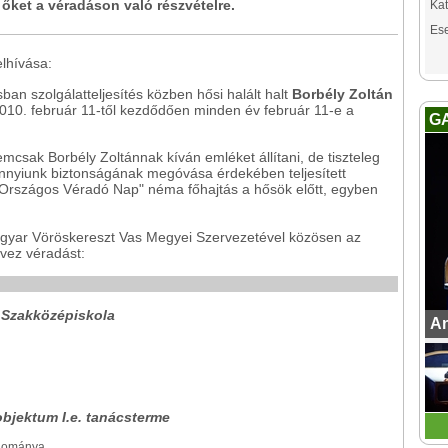
 őket a véradáson való részvételre.
Kat
Es
lhívása:
an szolgálatteljesítés közben hősi halált halt
Borbély Zoltán
10. február 11-től kezdődően minden év február 11-e a
G
csak Borbély Zoltánnak kíván emléket állítani, de tiszteleg
annyiunk biztonságának megóvása érdekében teljesített
z „Országos Véradó Nap" néma főhajtás a hősök előtt, egyben
gyar Vöröskereszt Vas Megyei Szervezetével közösen az
vez véradást:
i Szakközépiskola
An
objektum I.e. tanácsterme
llománya