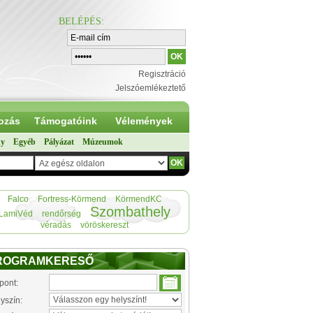
BELÉPÉS
:
Regisztráció
Jelszóemlékeztető
ozás
Támogatóink
Vélemények
ny
Egyéb
Pályázat
Múzeumok
Falco
Fortress-Körmend
KörmendKC
Szombathely
LamiVéd
rendőrség
véradás
vöröskereszt
ROGRAMKERESŐ
pont:
yszín: