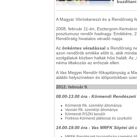
buzdítani
A Magyar Vöröskereszt és a Rendőrség fe
2008. február 11-én, Esztergom-Kertvárosb
posztumusz rendőr hadnagy. Emlékére, 20
Rendőrség hivatalos véradó napja.
Az
önkéntes véradással
a Rendőrség nem
azon rendőrök emléke előtt is, akik mind
szolgálatuk közben haltak hősi halált. A
néma tiltakozás az erőszak ellen.
A Vas Megyei Rendőr-főkapitányság a Ma
alábbi helyszíneken és időpontokban szer
2012. február 9.
08.00-13.00 óra - Körmendi Rendészet
Körmendi Rk. személyi állománya
Vasvári Rk. személyi állománya
Körmendi RSZKI tanulói
Fortress-Körmend játékosai és szurkolói
14.00-19.00 óra - Vas MRFK Söptei úti 
MRFK Rendészeti Igazgatóság személyi á