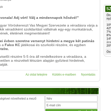
ya
S
Ön 
vonala! Adj vért! Válj a mindennapok hősévé!"
ny
10
yar Vöröskereszt Vas Megyei Szervezete a véradásra várja a
42
kik véradóként szolidaritást vállalnak egy-egy munkatársuk,
7%
gének, életének megmentéséért!
8%
14
dei évben szeretne versenyt hirdetni a megye két patinás
ára
s a
Falco KC
játékosai és szurkolói részére, és egyben
20
telre.
Ös
iselői részére 5-5 óra áll rendelkezésre a véradásra, a
etően a részvételi létszám alapján győztest hirdetnek,
atják.
Az oldal tetejére
Küldés e-mailben
Nyomtatás