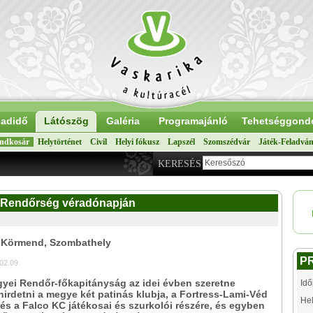
adidő
Látószög
Galéria
Programajánló
Tehetséggond
ndkosár
Helytörténet
Civil
Helyi fókusz
Lapszél
Szomszédvár
Játék-Feladvá
KERESÉS
a Rendőrség véradónapján
: Körmend, Szombathely
P
02.09.
yei Rendőr-főkapitányság az idei évben szeretne
Idő
hirdetni a megye két patinás klubja, a Fortress-Lami-Véd
Hel
s a Falco KC játékosai és szurkolói részére, és egyben