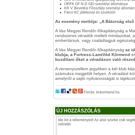
ORFK GF N-D GEI személyi állománya
KR V. Bevetési Főosztály személyi állomán
Falco KC játékosai és szurkolói
Az esemény mottója: „A Bátorság első 
A Vas Megyei Rendőr-főkapitányság a Mag
rendszeres véradók mellett mindazokat, a
embertársuk, vagy családtagjuk egészsé
A Vas Megyei Rendőr-főkapitányság
az i
klubja,
a Fortress-LamiVéd Körmend
é
buzdítani őket a véradáson való részvé
A versenyszellem jegyében a két klub képv
számukra megjelölt helyen. A véradást köv
amelyről a sajtó nyilvánosságát is tájékozt
Forrás: bckormend.hu
ÚJ HOZZÁSZÓLÁS