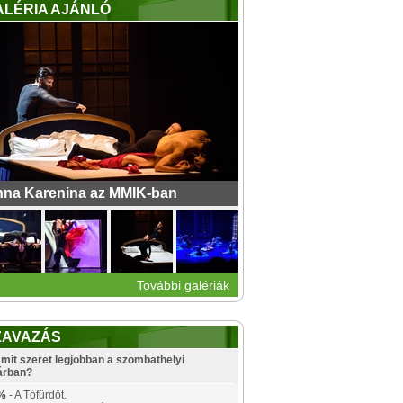
ALÉRIA AJÁNLÓ
na Karenina az MMIK-ban
További galériák
ZAVAZÁS
mit szeret legjobban a szombathelyi
árban?
%
- A Tófürdőt.