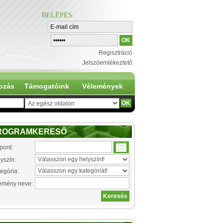
BELÉPÉS
:
Regisztráció
Jelszóemlékeztető
ozás
Támogatóink
Vélemények
ROGRAMKERESŐ
pont:
yszín:
egória:
emény neve: