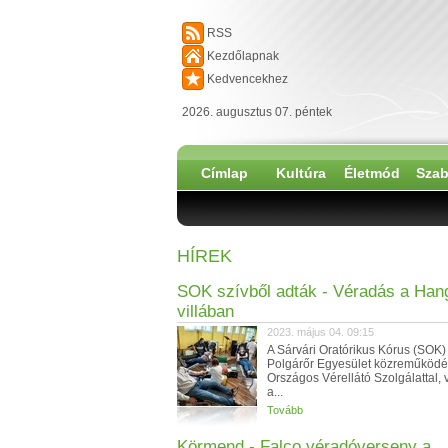
RSS
Kezdőlapnak
Kedvencekhez
2026. augusztus 07. péntek
Címlap
Kultúra
Életmód
Szab
HÍREK
SOK szívből adták - Véradás a Han
villában
2023. május 04. 09:15
A Sárvári Oratórikus Kórus (SOK)
Polgárőr Egyesület közreműködé
Országos Vérellátó Szolgálattal, 
a...
Tovább
Körmend - Falco véradóverseny a