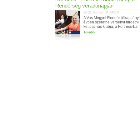
Rendőrség véradónapján
2012. február 04. 00:10
A Vas Megyei Rendőr-főkapitánys
évben szeretne versenyt hirdetn
két patinás klubja, a Fortress-Lam
Tovább