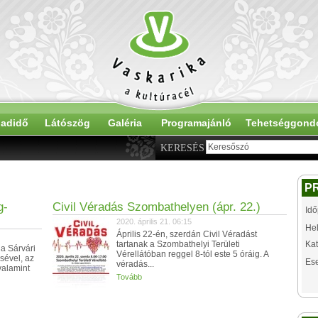
adidő
Látószög
Galéria
Programajánló
Tehetséggond
KERESÉS
P
g-
Civil Véradás Szombathelyen (ápr. 22.)
Idő
2020. április 21. 06:15
Hel
Április 22-én, szerdán Civil Véradást
tartanak a Szombathelyi Területi
Kat
 a Sárvári
Vérellátóban reggel 8-tól este 5 óráig. A
sével, az
Es
véradás...
valamint
Tovább