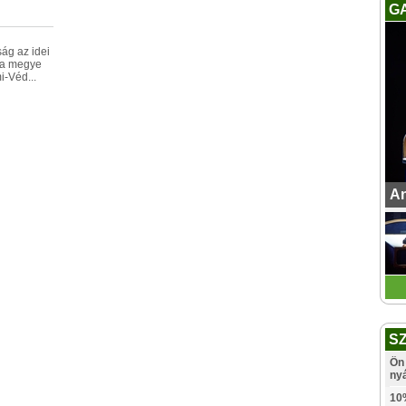
G
ág az idei
i a megye
i-Véd...
An
S
Ön 
ny
10