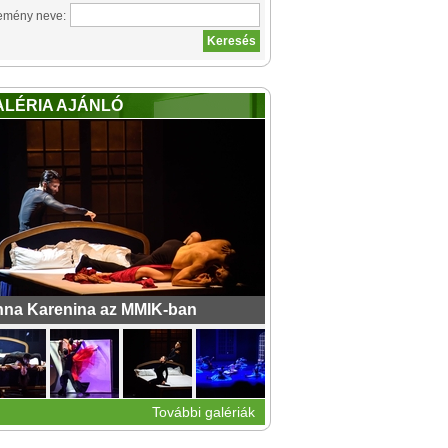
emény neve:
ALÉRIA AJÁNLÓ
na Karenina az MMIK-ban
További galériák