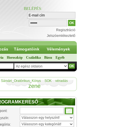
BELÉPÉS
:
Regisztráció
Jelszóemlékeztető
ozás
Támogatóink
Vélemények
ria
Horoszkóp
Családika
Bizsu
Egyéb
Sárvári_Oratórikus_Kórus
SOK
véradás
zene
ROGRAMKERESŐ
pont:
yszín:
egória: