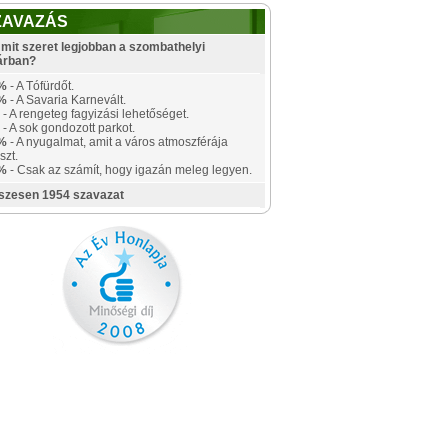
ZAVAZÁS
mit szeret legjobban a szombathelyi
árban?
%
- A Tófürdőt.
%
- A Savaria Karnevált.
- A rengeteg fagyizási lehetőséget.
- A sok gondozott parkot.
%
- A nyugalmat, amit a város atmoszférája
szt.
%
- Csak az számít, hogy igazán meleg legyen.
szesen 1954 szavazat