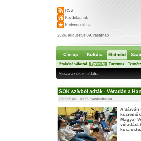
RSS
Kezdőlapnak
Kedvencekhez
2026. augusztus 09. vasárnap
Címlap
Kultúra
Életmód
Szab
Szakértő válaszol
Egészség
Turizmus
Termész
Vissza az előző oldalra
SOK szívből adták - Véradás a Han
2023.05.04. - 09:15 |
vaskarika.hu
A Sárvári
közreműkö
Magyar Vö
véradást 
kora este