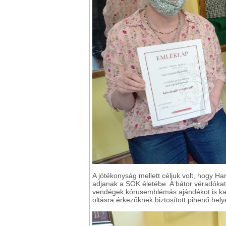
A jótékonyság mellett céljuk volt, hogy H
adjanak a SOK életébe. A bátor véradókat s
vendégek kórusemblémás ajándékot is kapta
oltásra érkezőknek biztosított pihenő hely