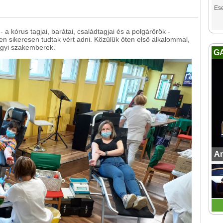
Es
 a kórus tagjai, barátai, családtagjai és a polgárőrök -
n sikeresen tudtak vért adni. Közülük öten első alkalommal,
ügyi szakemberek.
G
An