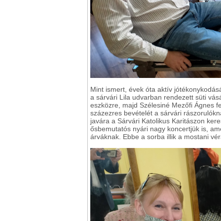
Mint ismert, évek óta aktív jótékonykodásáv
a sárvári Lila udvarban rendezett süti vá
eszközre, majd Szélesiné Mezőfi Ágnes fe
százezres bevételét a sárvári rászorulók
javára a Sárvári Katolikus Karitászon keres
ősbemutatós nyári nagy koncertjük is, am
árváknak. Ebbe a sorba illik a mostani v