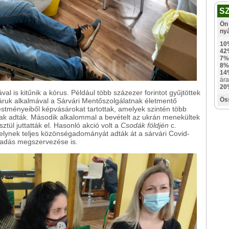
S
Ön 
ny
10
42
7%
8%
14
ára
20
al is kitűnik a kórus. Például több százezer forintot gyűjtöttek
Ös
sáruk alkalmával a Sárvári Mentőszolgálatnak életmentő
stményeiből képvásárokat tartottak, amelyek szintén több
nak adták. Második alkalommal a bevételt az ukrán menekültek
ztül juttatták el. Hasonló akció volt a
Csodák földjén
c.
elynek teljes közönségadományát adták át a sárvári Covid-
éradás megszervezése is.