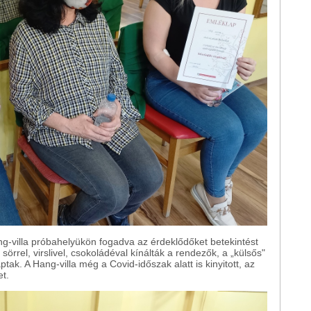
ang-villa próbahelyükön fogadva az érdeklődőket betekintést
örrel, virslivel, csokoládéval kínálták a rendezők, a „külsős"
k. A Hang-villa még a Covid-időszak alatt is kinyitott, az
et.