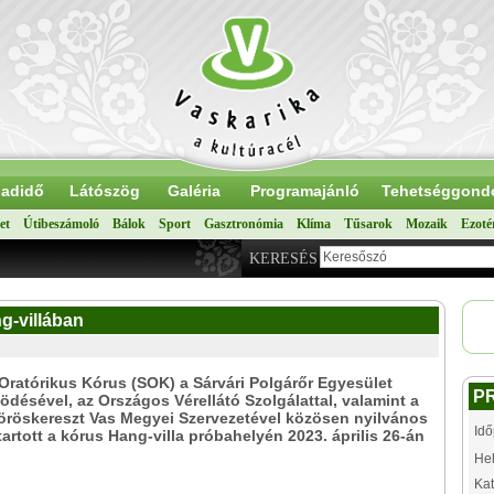
adidő
Látószög
Galéria
Programajánló
Tehetséggond
et
Útibeszámoló
Bálok
Sport
Gasztronómia
Klíma
Tűsarok
Mozaik
Ezoté
KERESÉS
g-villában
 Oratórikus Kórus (SOK) a Sárvári Polgárőr Egyesület
P
désével, az Országos Vérellátó Szolgálattal, valamint a
röskereszt Vas Megyei Szervezetével közösen nyilvános
Idő
tartott a kórus Hang-villa próbahelyén 2023. április 26-án
.
Hel
Kat