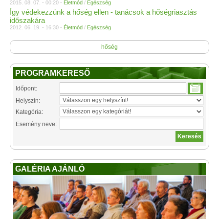
2015. 08. 07. - 00:20 -
Életmód
/
Egészség
Így védekezzünk a hőség ellen - tanácsok a hőségriasztás
időszakára
2012. 06. 19. - 16:30 -
Életmód
/
Egészség
hőség
PROGRAMKERESŐ
Időpont:
Helyszín:
Kategória:
Esemény neve:
GALÉRIA AJÁNLÓ