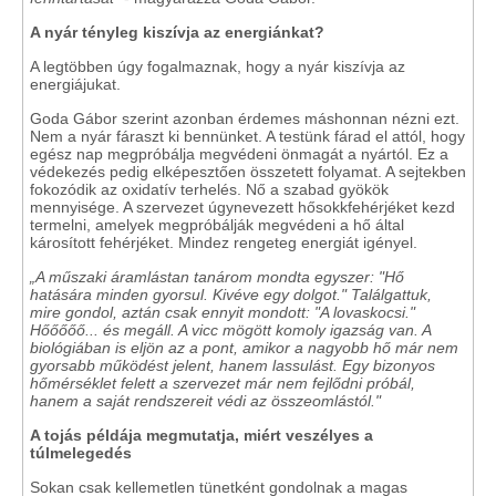
A nyár tényleg kiszívja az energiánkat?
A legtöbben úgy fogalmaznak, hogy a nyár kiszívja az
energiájukat.
Goda Gábor szerint azonban érdemes máshonnan nézni ezt.
Nem a nyár fáraszt ki bennünket. A testünk fárad el attól, hogy
egész nap megpróbálja megvédeni önmagát a nyártól. Ez a
védekezés pedig elképesztően összetett folyamat. A sejtekben
fokozódik az oxidatív terhelés. Nő a szabad gyökök
mennyisége. A szervezet úgynevezett hősokkfehérjéket kezd
termelni, amelyek megpróbálják megvédeni a hő által
károsított fehérjéket. Mindez rengeteg energiát igényel.
„A műszaki áramlástan tanárom mondta egyszer: "Hő
hatására minden gyorsul. Kivéve egy dolgot." Találgattuk,
mire gondol, aztán csak ennyit mondott: "A lovaskocsi."
Hőőőőő... és megáll. A vicc mögött komoly igazság van. A
biológiában is eljön az a pont, amikor a nagyobb hő már nem
gyorsabb működést jelent, hanem lassulást. Egy bizonyos
hőmérséklet felett a szervezet már nem fejlődni próbál,
hanem a saját rendszereit védi az összeomlástól."
A tojás példája megmutatja, miért veszélyes a
túlmelegedés
Sokan csak kellemetlen tünetként gondolnak a magas