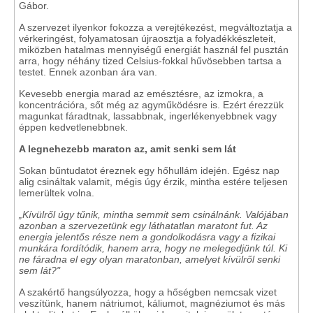
Gábor.
A szervezet ilyenkor fokozza a verejtékezést, megváltoztatja a
vérkeringést, folyamatosan újraosztja a folyadékkészleteit,
miközben hatalmas mennyiségű energiát használ fel pusztán
arra, hogy néhány tized Celsius-fokkal hűvösebben tartsa a
testet. Ennek azonban ára van.
Kevesebb energia marad az emésztésre, az izmokra, a
koncentrációra, sőt még az agyműködésre is. Ezért érezzük
magunkat fáradtnak, lassabbnak, ingerlékenyebbnek vagy
éppen kedvetlenebbnek.
A legnehezebb maraton az, amit senki sem lát
Sokan bűntudatot éreznek egy hőhullám idején. Egész nap
alig csináltak valamit, mégis úgy érzik, mintha estére teljesen
lemerültek volna.
„Kívülről úgy tűnik, mintha semmit sem csinálnánk. Valójában
azonban a szervezetünk egy láthatatlan maratont fut. Az
energia jelentős része nem a gondolkodásra vagy a fizikai
munkára fordítódik, hanem arra, hogy ne melegedjünk túl. Ki
ne fáradna el egy olyan maratonban, amelyet kívülről senki
sem lát?"
A szakértő hangsúlyozza, hogy a hőségben nemcsak vizet
veszítünk, hanem nátriumot, káliumot, magnéziumot és más