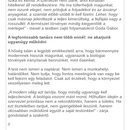
fizika és kémia. A szervezet nem bank, ahol korlátlan
hitelkeret áll rendelkezésre. Ha ma túlterheljük magunkat,
nem iszunk eleget, nem pótoljuk a folyadékot és az ásványi
anyagokat, a számlát előbb-utóbb ki kell fizetni. Lehet, hogy
csak másnap jelentkezik a teljes kimerültség, a fejfájás vagy a
rosszullét. A természet törvényei mindig kiegyenlítik a
mérleget"
- mesél a testben zajló folyamatokról Goda Gábor.
A legfontosabb tanács nem több ennél: ne akarjunk
ugyanúgy működni
A hőség talán a legjobb emlékeztető arra, hogy bármennyire
modernnek hisszük magunkat, ugyanazok a biológiai
törvények irányítanak bennünket, mint őseinket.
A test nem ismeri a naptárat. Nem ismeri a munkahelyi
határidőket. Nem tudja, hogy fontos meetingünk van vagy be
kell fejezni egy feladatot. Csak azt érzékeli, hogy a környezet
veszélyesen meleg lett.
„A modern világ azt tanítja, hogy mindig ugyanúgy kell
teljesítenünk. A biológia viszont mást mond. Hőhullám idején a
szervezet prioritása nem a rekorddöntés, hanem a túlélés. Ha
ezt tiszteletben tartjuk, nem gyengébbek leszünk, hanem
okosabban működünk együtt a saját testünkkel"
- zárja
gondolatait a szakértő.
//