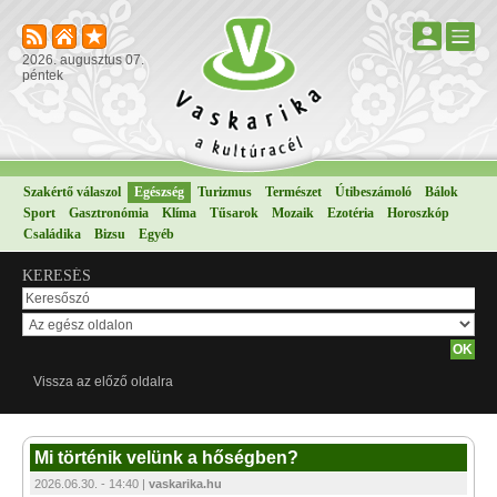
2026. augusztus 07.
péntek
Szakértő válaszol
Egészség
Turizmus
Természet
Útibeszámoló
Bálok
Sport
Gasztronómia
Klíma
Tűsarok
Mozaik
Ezotéria
Horoszkóp
Családika
Bizsu
Egyéb
KERESÉS
Vissza az előző oldalra
Mi történik velünk a hőségben?
2026.06.30. - 14:40 |
vaskarika.hu