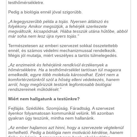
testhőmérsékletre.
Pedig a biológia ennél jóval szigorúbb.
„A legegyszerűbb példa a tojás. Nyersen átlátszó és
folyékony. Amikor megsütjük, a fehérjék szerkezete
megváltozik, kicsapódnak. Hiába tesszük utána hűtőbe, abból
már soha nem lesz újra nyers tojás."
Természetesen az emberi szervezet sokkal összetettebb
ennél, és számos védelmi mechanizmussal rendelkezik.
Mégis jól mutatja, miért veszélyes a tartós túlmelegedés.
„Az enzimeink és fehérjéink rendkívül érzékenyek a
hőmérsékletre. Ha a testhőmérséklet tartósan túl magasra
emelkedik, egyre több molekula károsodhat. Ezért nem a
komfortérzetünkről szól a hőség elleni védekezés, hanem
arról, hogy megőrizzük testünk legfontosabb biológiai
rendszereinek működését."
Miért nem hallgatunk a testünkre?
Fejfájás. Szédülés. Szomjúság. Fáradtság. A szervezet
ilyenkor folyamatosan kommunikál velünk. Mi azonban
gyakran úgy teszünk, mintha nem hallanánk.
„Az ember hajlamos azt hinni, hogy a szervezete végtelenül
terhelhető. Pedig a biológia nem motiváció kérdése, hanem