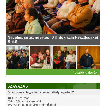
Nevetés, sírás, nevetés - XII. Sok-szín-Feszt(ecske)
Bükön
További galériák
SZAVAZÁS
Ön mit szeret legjobban a szombathelyi nyárban?
10%
- A Tófürdőt.
42%
- A Savaria Karnevált.
7%
- A rengeteg fagyizási lehetőséget.