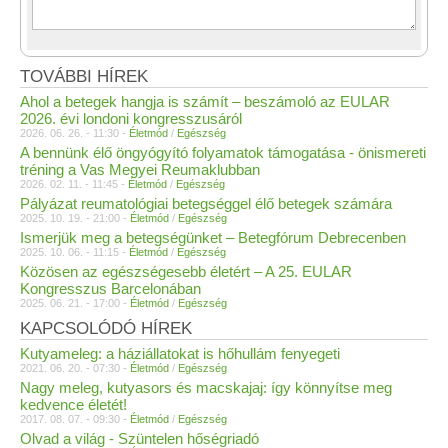
TOVÁBBI HÍREK
Ahol a betegek hangja is számít – beszámoló az EULAR
2026. évi londoni kongresszusáról
2026. 06. 26. - 11:30 -
Életmód
/
Egészség
A bennünk élő öngyógyító folyamatok támogatása - önismereti
tréning a Vas Megyei Reumaklubban
2026. 02. 11. - 11:45 -
Életmód
/
Egészség
Pályázat reumatológiai betegséggel élő betegek számára
2025. 10. 19. - 21:00 -
Életmód
/
Egészség
Ismerjük meg a betegségünket – Betegfórum Debrecenben
2025. 10. 06. - 11:15 -
Életmód
/
Egészség
Közösen az egészségesebb életért – A 25. EULAR
Kongresszus Barcelonában
2025. 06. 21. - 17:00 -
Életmód
/
Egészség
KAPCSOLÓDÓ HÍREK
Kutyameleg: a háziállatokat is hőhullám fenyegeti
2021. 06. 20. - 07:30 -
Életmód
/
Egészség
Nagy meleg, kutyasors és macskajaj: így könnyítse meg
kedvence életét!
2017. 08. 07. - 09:30 -
Életmód
/
Egészség
Olvad a világ - Szüntelen hőségriadó