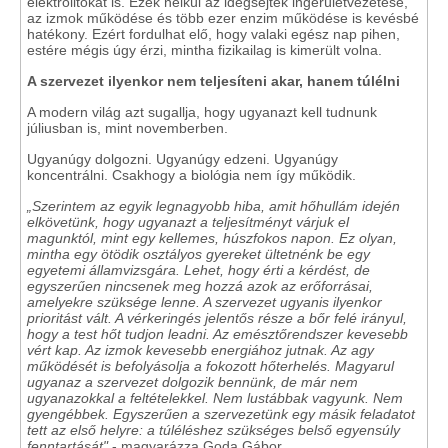
elektrolitokat is. Ezek nélkül az idegsejtek ingerületvezetése,
az izmok működése és több ezer enzim működése is kevésbé
hatékony. Ezért fordulhat elő, hogy valaki egész nap pihen,
estére mégis úgy érzi, mintha fizikailag is kimerült volna.
A szervezet ilyenkor nem teljesíteni akar, hanem túlélni
A modern világ azt sugallja, hogy ugyanazt kell tudnunk
júliusban is, mint novemberben.
Ugyanúgy dolgozni. Ugyanúgy edzeni. Ugyanúgy
koncentrálni. Csakhogy a biológia nem így működik.
„Szerintem az egyik legnagyobb hiba, amit hőhullám idején
elkövetünk, hogy ugyanazt a teljesítményt várjuk el
magunktól, mint egy kellemes, húszfokos napon. Ez olyan,
mintha egy ötödik osztályos gyereket ültetnénk be egy
egyetemi államvizsgára. Lehet, hogy érti a kérdést, de
egyszerűen nincsenek meg hozzá azok az erőforrásai,
amelyekre szüksége lenne. A szervezet ugyanis ilyenkor
prioritást vált. A vérkeringés jelentős része a bőr felé irányul,
hogy a test hőt tudjon leadni. Az emésztőrendszer kevesebb
vért kap. Az izmok kevesebb energiához jutnak. Az agy
működését is befolyásolja a fokozott hőterhelés. Magyarul
ugyanaz a szervezet dolgozik bennünk, de már nem
ugyanazokkal a feltételekkel. Nem lustábbak vagyunk. Nem
gyengébbek. Egyszerűen a szervezetünk egy másik feladatot
tett az első helyre: a túléléshez szükséges belső egyensúly
fenntartását"
- magyarázza Goda Gábor.