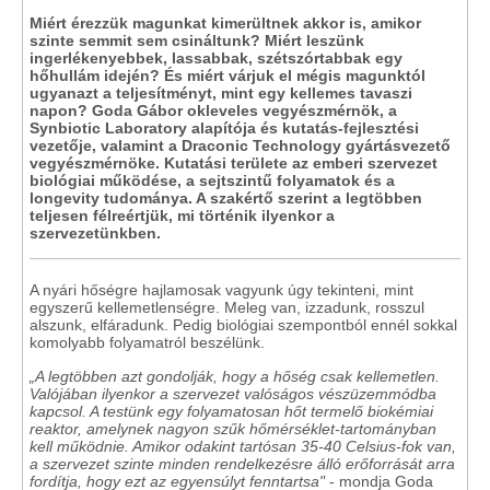
Miért érezzük magunkat kimerültnek akkor is, amikor
szinte semmit sem csináltunk? Miért leszünk
ingerlékenyebbek, lassabbak, szétszórtabbak egy
hőhullám idején? És miért várjuk el mégis magunktól
ugyanazt a teljesítményt, mint egy kellemes tavaszi
napon? Goda Gábor okleveles vegyészmérnök, a
Synbiotic Laboratory alapítója és kutatás-fejlesztési
vezetője, valamint a Draconic Technology gyártásvezető
vegyészmérnöke. Kutatási területe az emberi szervezet
biológiai működése, a sejtszintű folyamatok és a
longevity tudománya. A szakértő szerint a legtöbben
teljesen félreértjük, mi történik ilyenkor a
szervezetünkben.
A nyári hőségre hajlamosak vagyunk úgy tekinteni, mint
egyszerű kellemetlenségre. Meleg van, izzadunk, rosszul
alszunk, elfáradunk. Pedig biológiai szempontból ennél sokkal
komolyabb folyamatról beszélünk.
„A legtöbben azt gondolják, hogy a hőség csak kellemetlen.
Valójában ilyenkor a szervezet valóságos vészüzemmódba
kapcsol. A testünk egy folyamatosan hőt termelő biokémiai
reaktor, amelynek nagyon szűk hőmérséklet-tartományban
kell működnie. Amikor odakint tartósan 35-40 Celsius-fok van,
a szervezet szinte minden rendelkezésre álló erőforrását arra
fordítja, hogy ezt az egyensúlyt fenntartsa"
- mondja Goda