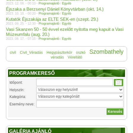
2023. 12. 08. - 00:10 -
Programajánló
/
Egyéb
Éjszaka a Berzsenyi Dániel Könyvtárban (okt. 14.)
2023. 10. 10. - 00:20 -
Programajánló
/
Egyéb
Kutatók Éjszakája az ELTE SEK-en (szept. 29.)
2023. 09. 25. - 12:30 -
Programajánló
/
Egyéb
Vasi Skanzen 50 - 50 évvel ezelőtt nyitotta meg kapuit a Vasi
Múzeumfalu (aug. 20.)
2023. 08. 17. - 07:15 -
Programajánló
/
Egyéb
Szombathely
civil
Civil_Véradás
Hegypásztorkör
oszkó
véradás
Vérellátó
PROGRAMKERESŐ
Időpont:
Helyszín:
Kategória:
Esemény neve:
GALÉRIA AJÁNLÓ