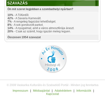
SZAVAZÁS
Ön mit szeret legjobban a szombathelyi nyárban?
10%
- A Tófürdőt.
42%
- A Savaria Karnevált.
7%
- A rengeteg fagyizási lehetőséget.
8%
- A sok gondozott parkot.
14%
- A nyugalmat, amit a város atmoszférája áraszt.
20%
- Csak az számít, hogy igazán meleg legyen.
Összesen 1954 szavazat
© 2008 Vaskarika Kulturális és Szabadidő Portál - Minden jog fenntartva
Impresszum
|
Médiaajánlat
|
Adatvédelem
|
Információk
|
Kapcsolat