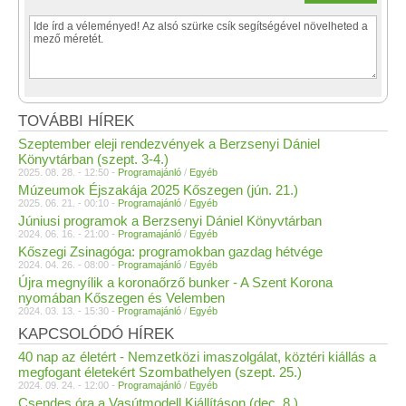
TOVÁBBI HÍREK
Szeptember eleji rendezvények a Berzsenyi Dániel
Könyvtárban (szept. 3-4.)
2025. 08. 28. - 12:50 -
Programajánló
/
Egyéb
Múzeumok Éjszakája 2025 Kőszegen (jún. 21.)
2025. 06. 21. - 00:10 -
Programajánló
/
Egyéb
Júniusi programok a Berzsenyi Dániel Könyvtárban
2024. 06. 16. - 21:00 -
Programajánló
/
Egyéb
Kőszegi Zsinagóga: programokban gazdag hétvége
2024. 04. 26. - 08:00 -
Programajánló
/
Egyéb
Újra megnyílik a koronaőrző bunker - A Szent Korona
nyomában Kőszegen és Velemben
2024. 03. 13. - 15:30 -
Programajánló
/
Egyéb
KAPCSOLÓDÓ HÍREK
40 nap az életért - Nemzetközi imaszolgálat, köztéri kiállás a
megfogant életekért Szombathelyen (szept. 25.)
2024. 09. 24. - 12:00 -
Programajánló
/
Egyéb
Csendes óra a Vasútmodell Kiállításon (dec. 8.)