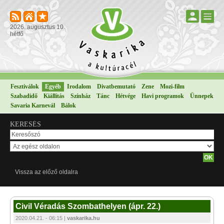
2026. augusztus 10.
hétfő
Fesztiválok
Egyéb
Irodalom
Divatbemutató
Zene
Mozi-film
Szabadidő
Kiállítás
Színház
Tánc
Hétvége
Havi programok
Ünnepek
Savaria Karnevál
Bálok
KERESÉS
Vissza az előző oldalra
Civil Véradás Szombathelyen (ápr. 22.)
2020.04.21. - 06:15 |
vaskarika.hu