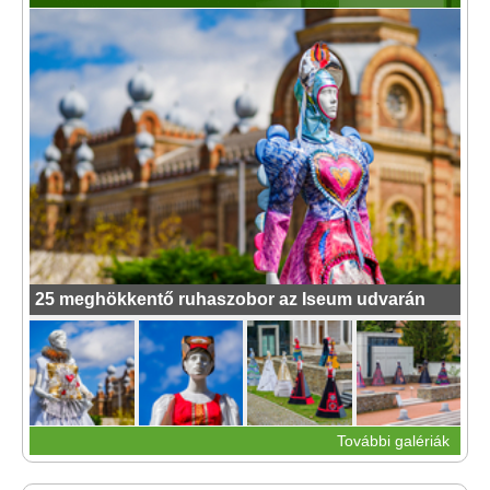
25 meghökkentő ruhaszobor az Iseum udvarán
További galériák