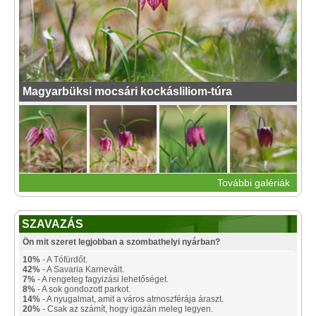
Magyarbüksi mocsári kockásliliom-túra
További galériák
SZAVAZÁS
Ön mit szeret legjobban a szombathelyi nyárban?
10%
- A Tófürdőt.
42%
- A Savaria Karnevált.
7%
- A rengeteg fagyizási lehetőséget.
8%
- A sok gondozott parkot.
14%
- A nyugalmat, amit a város atmoszférája áraszt.
20%
- Csak az számít, hogy igazán meleg legyen.