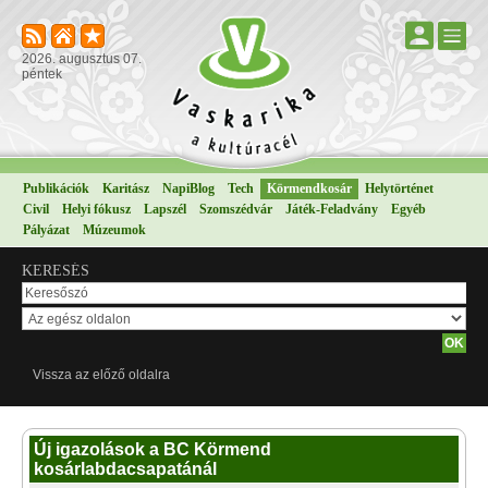
2026. augusztus 07.
péntek
Publikációk
Karitász
NapiBlog
Tech
Körmendkosár
Helytörténet
Civil
Helyi fókusz
Lapszél
Szomszédvár
Játék-Feladvány
Egyéb
Pályázat
Múzeumok
KERESÉS
Vissza az előző oldalra
Új igazolások a BC Körmend
kosárlabdacsapatánál