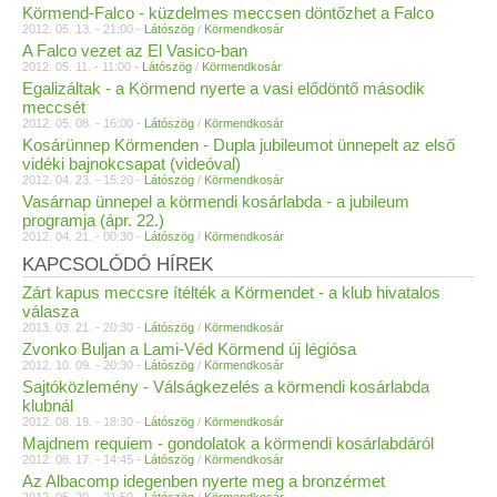
Körmend-Falco - küzdelmes meccsen döntőzhet a Falco
2012. 05. 13. - 21:00 -
Látószög
/
Körmendkosár
A Falco vezet az El Vasico-ban
2012. 05. 11. - 11:00 -
Látószög
/
Körmendkosár
Egalizáltak - a Körmend nyerte a vasi elődöntő második
meccsét
2012. 05. 08. - 16:00 -
Látószög
/
Körmendkosár
Kosárünnep Körmenden - Dupla jubileumot ünnepelt az első
vidéki bajnokcsapat (videóval)
2012. 04. 23. - 15:20 -
Látószög
/
Körmendkosár
Vasárnap ünnepel a körmendi kosárlabda - a jubileum
programja (ápr. 22.)
2012. 04. 21. - 00:30 -
Látószög
/
Körmendkosár
KAPCSOLÓDÓ HÍREK
Zárt kapus meccsre ítélték a Körmendet - a klub hivatalos
válasza
2013. 03. 21. - 20:30 -
Látószög
/
Körmendkosár
Zvonko Buljan a Lami-Véd Körmend új légiósa
2012. 10. 09. - 20:30 -
Látószög
/
Körmendkosár
Sajtóközlemény - Válságkezelés a körmendi kosárlabda
klubnál
2012. 08. 19. - 18:30 -
Látószög
/
Körmendkosár
Majdnem requiem - gondolatok a körmendi kosárlabdáról
2012. 08. 17. - 14:45 -
Látószög
/
Körmendkosár
Az Albacomp idegenben nyerte meg a bronzérmet