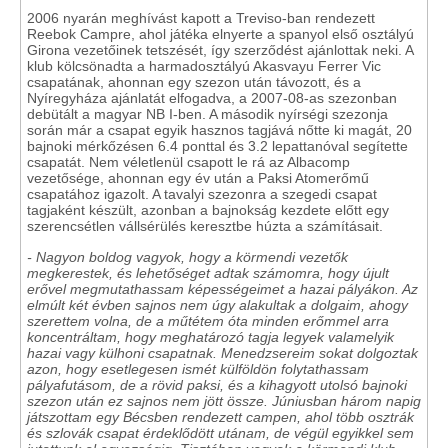
2006 nyarán meghívást kapott a Treviso-ban rendezett
Reebok Campre, ahol játéka elnyerte a spanyol első osztályú
Girona vezetőinek tetszését, így szerződést ajánlottak neki. A
klub kölcsönadta a harmadosztályú Akasvayu Ferrer Vic
csapatának, ahonnan egy szezon után távozott, és a
Nyíregyháza ajánlatát elfogadva, a 2007-08-as szezonban
debütált a magyar NB I-ben. A második nyírségi szezonja
során már a csapat egyik hasznos tagjává nőtte ki magát, 20
bajnoki mérkőzésen 6.4 ponttal és 3.2 lepattanóval segítette
csapatát. Nem véletlenül csapott le rá az Albacomp
vezetősége, ahonnan egy év után a Paksi Atomerőmű
csapatához igazolt. A tavalyi szezonra a szegedi csapat
tagjaként készült, azonban a bajnokság kezdete előtt egy
szerencsétlen vállsérülés keresztbe húzta a számításait.
- Nagyon boldog vagyok, hogy a körmendi vezetők
megkerestek, és lehetőséget adtak számomra, hogy újult
erővel megmutathassam képességeimet a hazai pályákon. Az
elmúlt két évben sajnos nem úgy alakultak a dolgaim, ahogy
szerettem volna, de a műtétem óta minden erőmmel arra
koncentráltam, hogy meghatározó tagja legyek valamelyik
hazai vagy külhoni csapatnak. Menedzsereim sokat dolgoztak
azon, hogy esetlegesen ismét külföldön folytathassam
pályafutásom, de a rövid paksi, és a kihagyott utolsó bajnoki
szezon után ez sajnos nem jött össze. Júniusban három napig
játszottam egy Bécsben rendezett campen, ahol több osztrák
és szlovák csapat érdeklődött utánam, de végül egyikkel sem