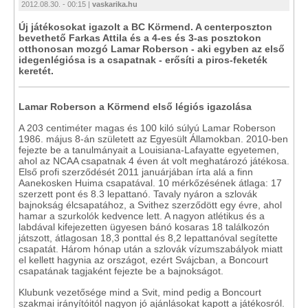
2012.08.30. - 00:15 |
vaskarika.hu
Új játékosokat igazolt a BC Körmend. A centerposzton
bevethető Farkas Attila és a 4-es és 3-as posztokon
otthonosan mozgó Lamar Roberson - aki egyben az első
idegenlégiósa is a csapatnak - erősíti a piros-feketék
keretét.
Lamar Roberson a Körmend első légiós igazolása
A 203 centiméter magas és 100 kiló súlyú Lamar Roberson
1986. május 8-án született az Egyesült Államokban. 2010-ben
fejezte be a tanulmányait a Louisiana-Lafayatte egyetemen,
ahol az NCAA csapatnak 4 éven át volt meghatározó játékosa.
Első profi szerződését 2011 januárjában írta alá a finn
Aanekosken Huima csapatával. 10 mérkőzésének átlaga: 17
szerzett pont és 8.3 lepattanó. Tavaly nyáron a szlovák
bajnokság élcsapatához, a Svithez szerződött egy évre, ahol
hamar a szurkolók kedvence lett. A nagyon atlétikus és a
labdával kifejezetten ügyesen bánó kosaras 18 találkozón
játszott, átlagosan 18,3 ponttal és 8,2 lepattanóval segítette
csapatát. Három hónap után a szlovák vízumszabályok miatt
el kellett hagynia az országot, ezért Svájcban, a Boncourt
csapatának tagjaként fejezte be a bajnokságot.
Klubunk vezetősége mind a Svit, mind pedig a Boncourt
szakmai irányítóitól nagyon jó ajánlásokat kapott a játékosról.