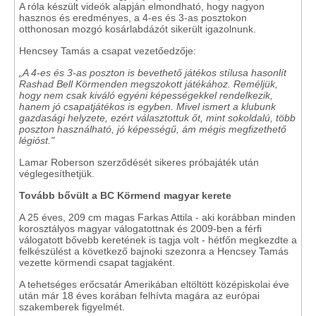
A róla készült videók alapján elmondható, hogy nagyon
hasznos és eredményes, a 4-es és 3-as posztokon
otthonosan mozgó kosárlabdázót sikerült igazolnunk.
Hencsey Tamás a csapat vezetőedzője:
„A 4-es és 3-as poszton is bevethető játékos stílusa hasonlít
Rashad Bell Körmenden megszokott játékához. Reméljük,
hogy nem csak kiváló egyéni képességekkel rendelkezik,
hanem jó csapatjátékos is egyben. Mivel ismert a klubunk
gazdasági helyzete, ezért választottuk őt, mint sokoldalú, több
poszton használható, jó képességű, ám mégis megfizethető
légióst."
Lamar Roberson szerződését sikeres próbajáték után
véglegesíthetjük.
Tovább bővült a BC Körmend magyar kerete
A 25 éves, 209 cm magas Farkas Attila - aki korábban minden
korosztályos magyar válogatottnak és 2009-ben a férfi
válogatott bővebb keretének is tagja volt - hétfőn megkezdte a
felkészülést a következő bajnoki szezonra a Hencsey Tamás
vezette körmendi csapat tagjaként.
A tehetséges erőcsatár Amerikában eltöltött középiskolai éve
után már 18 éves korában felhívta magára az európai
szakemberek figyelmét.