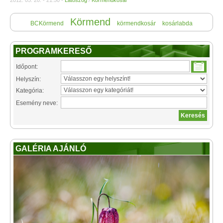
2012. 05. 20. - 21:50 -
Látószög
/
Körmendkosár
Körmend
BCKörmend
körmendkosár
kosárlabda
PROGRAMKERESŐ
Időpont:
Helyszín:
Kategória:
Esemény neve:
GALÉRIA AJÁNLÓ