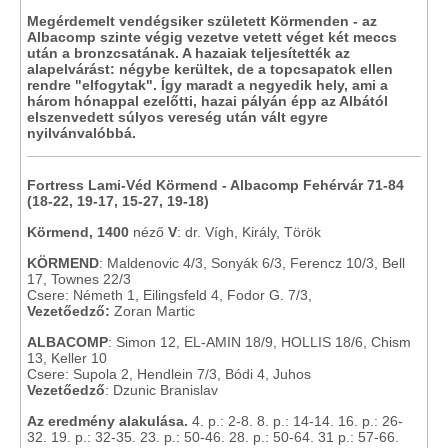
Megérdemelt vendégsiker született Körmenden - az
Albacomp szinte végig vezetve vetett véget két meccs
után a bronzcsatának. A hazaiak teljesítették az
alapelvárást: négybe kerültek, de a topcsapatok ellen
rendre "elfogytak". Így maradt a negyedik hely, ami a
három hónappal ezelőtti, hazai pályán épp az Albától
elszenvedett súlyos vereség után vált egyre
nyilvánvalóbbá.
Fortress Lami-Véd Körmend - Albacomp Fehérvár 71-84
(18-22, 19-17, 15-27, 19-18)
Körmend, 1400
néző
V
: dr. Vígh, Király, Török
KÖRMEND
: Maldenovic 4/3, Sonyák 6/3, Ferencz 10/3, Bell
17, Townes 22/3
Csere: Németh 1, Eilingsfeld 4, Fodor G. 7/3,
Vezetőedző:
Zoran Martic
ALBACOMP
: Simon 12, EL-AMIN 18/9, HOLLIS 18/6, Chism
13, Keller 10
Csere: Supola 2, Hendlein 7/3, Bódi 4, Juhos
Vezetőedző
: Dzunic Branislav
Az eredmény
alakulása.
4. p.: 2-8. 8. p.: 14-14. 16. p.: 26-
32. 19. p.: 32-35. 23. p.: 50-46. 28. p.: 50-64. 31 p.: 57-66.