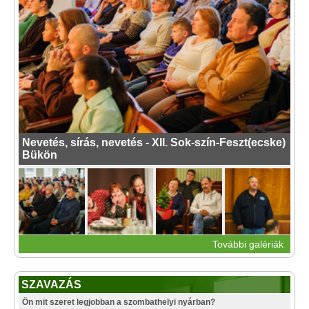
Nevetés, sírás, nevetés - XII. Sok-szín-Feszt(ecske)
Bükön
További galériák
SZAVAZÁS
Ön mit szeret legjobban a szombathelyi nyárban?