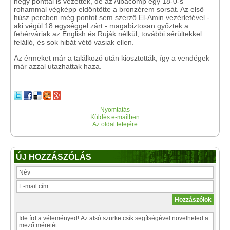
négy ponttal is vezettek, de az Albacomp egy 18-0-s
rohammal végképp eldöntötte a bronzérem sorsát. Az első
húsz percben még pontot sem szerző El-Amin vezérletével -
aki végül 18 egységgel zárt - magabiztosan győztek a
fehérváriak az English és Ruják nélkül, további sérültekkel
felálló, és sok hibát vétő vasiak ellen.
Az érmeket már a találkozó után kiosztották, így a vendégek
már azzal utazhattak haza.
Nyomtatás
Küldés e-mailben
Az oldal tetejére
ÚJ HOZZÁSZÓLÁS