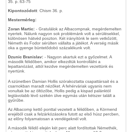
35. p.:63-75
Kipontozódott
: Chism 36. p.
Mestermérleg:
Zoran Martic
:
- Gratulálok az Albacompnak, megérdemelten
nyertek. Nálunk nagyon sok problémánk volt a sérülésekkel,
különösen hátvéd poszton. Két irányítónk le sem vetkőzött,
Németh és Fodor sérülten vállalta a játékot. A verség másik
oka a gyenge büntetődobó százalékunk volt.
Dzunic Branislav:
- Nagyon akartuk ezt a győzelmet. A
második félidőben, amikor elkezdtük kontrollálni a
lepattanózást, attól kezdve megérdemelten vezettünk és
nyertünk.
A szünetben Damian Hollis szórakoztatta csapattársait és a
csarnokban maradt nézőket. A fehérváriak ugyanis nem
vonultak be az öltözőbe, Hollis pedig a kispad palánktól
legtávolabb lévő székén ülve egymás után kétszer talált a
gyűrűbe.
Az Albacomp kettő ponttal vezetett a félidőben, a Körmend
erejéből csak a felzárkózásokra futott az első húsz percben,
az előny folyamatosan a vendégeknél volt.
A második félidő elején két perc alatt fordítottak Némethék,