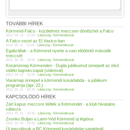
TOVÁBBI HÍREK
Körmend-Falco - küzdelmes meccsen döntőzhet a Falco
2012. 05. 13. - 21:00 -
Látószög
/
Körmendkosár
A Falco vezet az El Vasico-ban
2012. 05. 11. - 11:00 -
Látószög
/
Körmendkosár
Egalizáltak - a Körmend nyerte a vasi elődöntő második
meccsét
2012. 05. 08. - 16:00 -
Látószög
/
Körmendkosár
Kosárünnep Körmenden - Dupla jubileumot ünnepelt az első
vidéki bajnokcsapat (videóval)
2012. 04. 23. - 15:20 -
Látószög
/
Körmendkosár
Vasárnap ünnepel a körmendi kosárlabda - a jubileum
programja (ápr. 22.)
2012. 04. 21. - 00:30 -
Látószög
/
Körmendkosár
KAPCSOLÓDÓ HÍREK
Zárt kapus meccsre ítélték a Körmendet - a klub hivatalos
válasza
2013. 03. 21. - 20:30 -
Látószög
/
Körmendkosár
Zvonko Buljan a Lami-Véd Körmend új légiósa
2012. 10. 09. - 20:30 -
Látószög
/
Körmendkosár
Új igazolások a BC Körmend kosárlabdacsapatánál