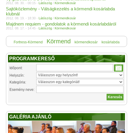
2012. 08. 30. - 00:15 -
Látószög
/
Körmendkosár
Sajtóközlemény - Válságkezelés a körmendi kosárlabda
klubnál
2012. 08. 19. - 18:30 -
Látószög
/
Körmendkosár
Majdnem requiem - gondolatok a körmendi kosárlabdáról
2012. 08. 17. - 14:45 -
Látószög
/
Körmendkosár
Körmend
Fortress-Körmend
körmendkosár
kosárlabda
PROGRAMKERESŐ
Időpont:
Helyszín:
Kategória:
Esemény neve:
GALÉRIA AJÁNLÓ