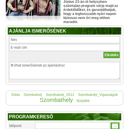
Június 23-án öt helyszínen
számtalan program várja majd az
érdeklődőket, és garantálhatjuk,
hogy a leghosszabb nyári napon
biztosan nem éri meg otthon
maradni.
AJÁNLJA ISMERŐSÉNEK
Edda
Szentivánéj
Szentivánéj_2012
Szentivánéji_Vigasságok
Szombathely
tűzijáték
PROGRAMKERESŐ
Időpont: