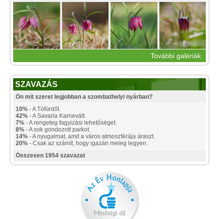
További galériák
SZAVAZÁS
Ön mit szeret legjobban a szombathelyi nyárban?
10%
- A Tófürdőt.
42%
- A Savaria Karnevált.
7%
- A rengeteg fagyizási lehetőséget.
8%
- A sok gondozott parkot.
14%
- A nyugalmat, amit a város atmoszférája áraszt.
20%
- Csak az számít, hogy igazán meleg legyen.
Összesen 1954 szavazat