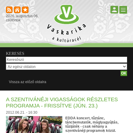
2026. augusztus 06.
csütörtök
KERESÉS
Vissza az előző oldalra
A SZENTIVÁNÉJI VIGASSÁGOK RÉSZLETES
PROGRAMJA - FRISSÍTVE (JÚN. 23.)
2012.06.21. - 16:30
EDDA koncert, tűztánc,
táncbemutatók, máglyagyújtás,
tűzijáték - csak néhány a
szentivánéji programok közül.