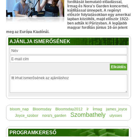
fordítását bemutató előadással,
Írmag és Nora's Garden koncerttel,
kiállítással ünnepelt. A regényt
először folytatásokban egy amerikai
lapban közölték, majd először 1922-
ben adták ki Párizsban. A legújabb
magyar fordítás június 16-án jelent
meg az Európa Kiadónál.
AJÁNLJA ISMERŐSÉNEK
bloom_nap
Bloomsday
Bloomsday2012
ír
Írmag
james_joyce
Szombathely
Joyce_szobor
nora's_garden
ulysses
PROGRAMKERESŐ