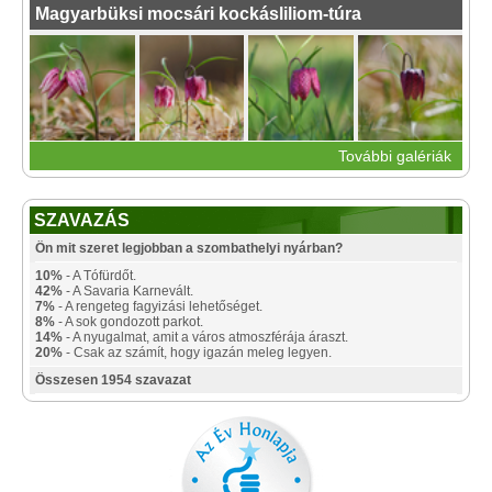
Magyarbüksi mocsári kockásliliom-túra
További galériák
SZAVAZÁS
Ön mit szeret legjobban a szombathelyi nyárban?
10%
- A Tófürdőt.
42%
- A Savaria Karnevált.
7%
- A rengeteg fagyizási lehetőséget.
8%
- A sok gondozott parkot.
14%
- A nyugalmat, amit a város atmoszférája áraszt.
20%
- Csak az számít, hogy igazán meleg legyen.
Összesen 1954 szavazat