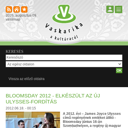
2026. augusztus 09.
vasárnap
KERESÉS
Vissza az előző oldalra
BLOOMSDAY 2012 - ELKÉSZÜLT AZ ÚJ
ULYSSES-FORDÍTÁS
2012.06.18. - 00:15
A 2012. évi – James Joyce Ulysses
című regényének emléket állító -
Bloomsday június 16-án
Szombathelyen, a regény új magyar