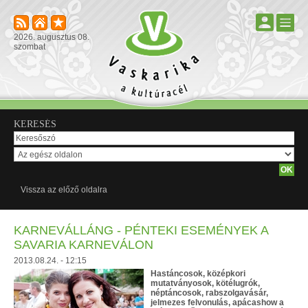
2026. augusztus 08.
szombat
KERESÉS
Vissza az előző oldalra
KARNEVÁLLÁNG - PÉNTEKI ESEMÉNYEK A
SAVARIA KARNEVÁLON
2013.08.24. - 12:15
Hastáncosok, középkori
mutatványosok, kötélugrók,
néptáncosok, rabszolgavásár,
jelmezes felvonulás, apácashow a