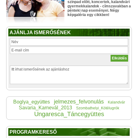
színpad előtt, koncertek, kalandvári
gyermekkalandok - címszavakban a
pénteki nap eseményei. Négy
képgaléria egy cikkben!
AJÁNLJA ISMERŐSÉNEK
jelmezes_felvonulás
Boglya_együttes
Kalandvár
Savaria_Karnevál_2013
Szombathelyi_Kötélugrók
Ungaresca_Táncegyüttes
PROGRAMKERESŐ