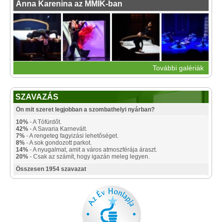
Anna Karenina az MMIK-ban
További galériák
SZAVAZÁS
Ön mit szeret legjobban a szombathelyi nyárban?
10%
- A Tófürdőt.
42%
- A Savaria Karnevált.
7%
- A rengeteg fagyizási lehetőséget.
8%
- A sok gondozott parkot.
14%
- A nyugalmat, amit a város atmoszférája áraszt.
20%
- Csak az számít, hogy igazán meleg legyen.
Összesen 1954 szavazat