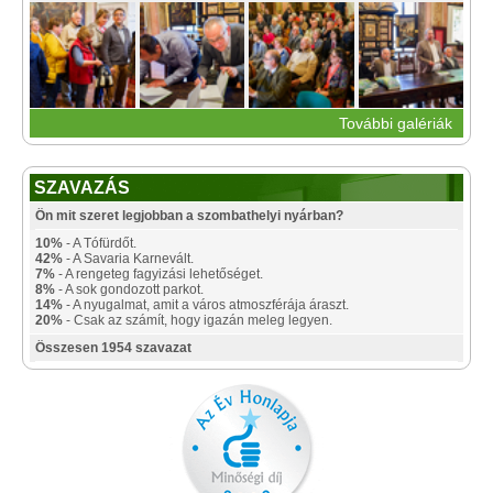
További galériák
SZAVAZÁS
Ön mit szeret legjobban a szombathelyi nyárban?
10%
- A Tófürdőt.
42%
- A Savaria Karnevált.
7%
- A rengeteg fagyizási lehetőséget.
8%
- A sok gondozott parkot.
14%
- A nyugalmat, amit a város atmoszférája áraszt.
20%
- Csak az számít, hogy igazán meleg legyen.
Összesen 1954 szavazat