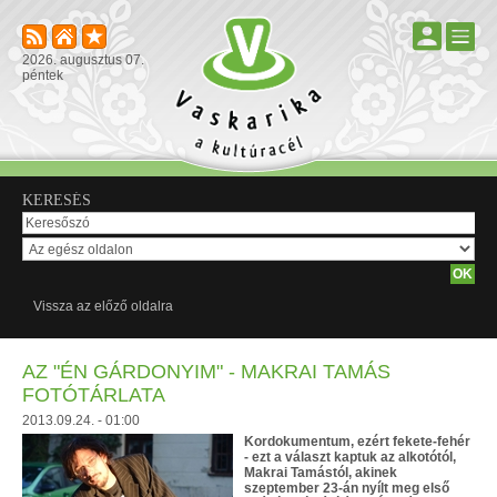
2026. augusztus 07.
péntek
KERESÉS
Vissza az előző oldalra
AZ "ÉN GÁRDONYIM" - MAKRAI TAMÁS
FOTÓTÁRLATA
2013.09.24. - 01:00
Kordokumentum, ezért fekete-fehér
- ezt a választ kaptuk az alkotótól,
Makrai Tamástól, akinek
szeptember 23-án nyílt meg első