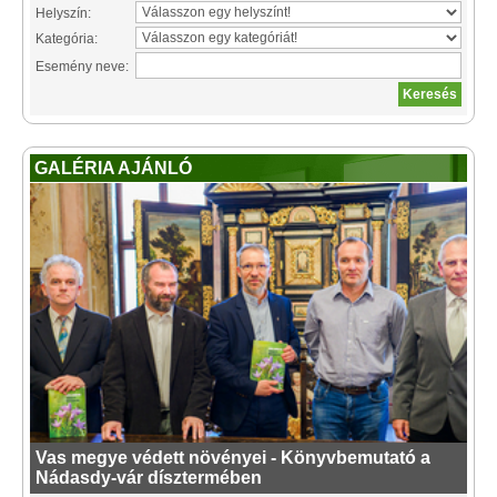
Helyszín:
Kategória:
Esemény neve:
GALÉRIA AJÁNLÓ
Vas megye védett növényei - Könyvbemutató a
Nádasdy-vár dísztermében