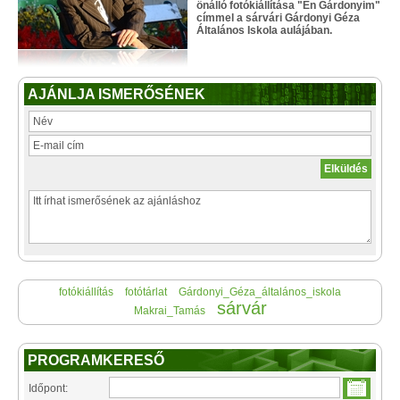
önálló fotókiállítása "Én Gárdonyim"
címmel a sárvári Gárdonyi Géza
Általános Iskola aulájában.
AJÁNLJA ISMERŐSÉNEK
fotókiállítás
fotótárlat
Gárdonyi_Géza_általános_iskola
sárvár
Makrai_Tamás
PROGRAMKERESŐ
Időpont: