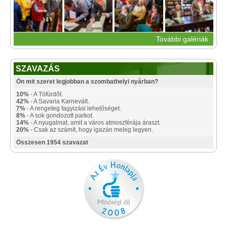
További galériák
SZAVAZÁS
Ön mit szeret legjobban a szombathelyi nyárban?
10%
- A Tófürdőt.
42%
- A Savaria Karnevált.
7%
- A rengeteg fagyizási lehetőséget.
8%
- A sok gondozott parkot.
14%
- A nyugalmat, amit a város atmoszférája áraszt.
20%
- Csak az számít, hogy igazán meleg legyen.
Összesen 1954 szavazat