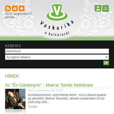
2026. augusztus 07.
péntek
KERESÉS
HÍREK
Az "Én Gárdonyim" - Makrai Tamás fotótárlata
2013. szeptember 24. 01:00
Kordokumentum, ezért fekete-fehér - ezt a választ kaptuk
az alkotótól, Makrai Tamástól, akinek szeptember 23-án
nyílt meg első...
Tovább