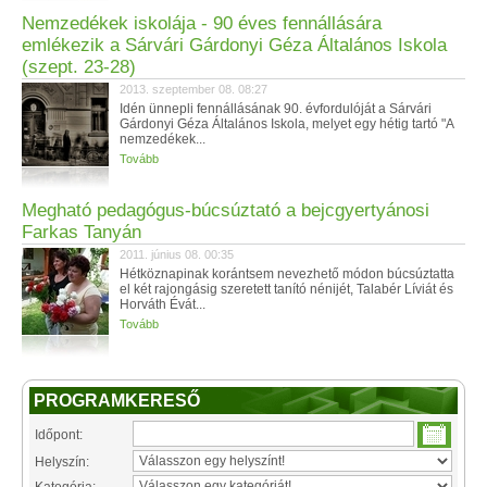
Nemzedékek iskolája - 90 éves fennállására
emlékezik a Sárvári Gárdonyi Géza Általános Iskola
(szept. 23-28)
2013. szeptember 08. 08:27
Idén ünnepli fennállásának 90. évfordulóját a Sárvári
Gárdonyi Géza Általános Iskola, melyet egy hétig tartó "A
nemzedékek...
Tovább
Megható pedagógus-búcsúztató a bejcgyertyánosi
Farkas Tanyán
2011. június 08. 00:35
Hétköznapinak korántsem nevezhető módon búcsúztatta
el két rajongásig szeretett tanító nénijét, Talabér Líviát és
Horváth Évát...
Tovább
PROGRAMKERESŐ
Időpont:
Helyszín: