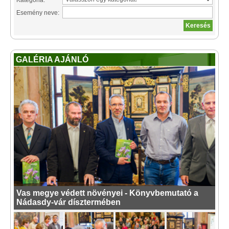
Kategória:
Esemény neve:
GALÉRIA AJÁNLÓ
Vas megye védett növényei - Könyvbemutató a
Nádasdy-vár dísztermében