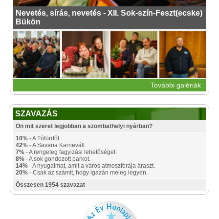
Nevetés, sírás, nevetés - XII. Sok-szín-Feszt(ecske)
Bükön
További galériák
SZAVAZÁS
Ön mit szeret legjobban a szombathelyi nyárban?
10%
- A Tófürdőt.
42%
- A Savaria Karnevált.
7%
- A rengeteg fagyizási lehetőséget.
8%
- A sok gondozott parkot.
14%
- A nyugalmat, amit a város atmoszférája áraszt.
20%
- Csak az számít, hogy igazán meleg legyen.
Összesen 1954 szavazat