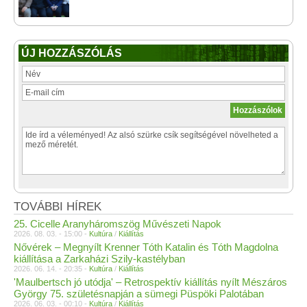
ÚJ HOZZÁSZÓLÁS
TOVÁBBI HÍREK
25. Cicelle Aranyháromszög Művészeti Napok
2026. 08. 03. - 15:00 -
Kultúra
/
Kiállítás
Nővérek – Megnyílt Krenner Tóth Katalin és Tóth Magdolna
kiállítása a Zarkaházi Szily-kastélyban
2026. 06. 14. - 20:35 -
Kultúra
/
Kiállítás
'Maulbertsch jó utódja' – Retrospektív kiállítás nyílt Mészáros
György 75. születésnapján a sümegi Püspöki Palotában
2026. 06. 03. - 00:10 -
Kultúra
/
Kiállítás