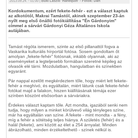
2013.09.24. - 01:00 |
Büki László 'Harlequin' - Fotók: Dart
Kordokumentum, ezért fekete-fehér - ezt a választ kaptuk
az alkotótól, Makrai Tamástól, akinek szeptember 23-án
nyílt meg első önálló fotókiállítása "Én Gárdonyim"
címmel a sárvári Gárdonyi Géza Általános Iskola
aulájában.
Tamást régóta ismerem, szinte az első pillanattól fogva a
Vaskarika kulturális hírportál fotósa. Sosem gondoltam őt
amolyan „fekete-fehér" fotósnak, inkább olyannak, aki az
eseményeket a legteljesebb formában szeretné képileg az
olvasók elé tárni. Mozdulatban, hangulatban és színekben
egyaránt.
Pár nappal ezelőtt megkérdeztem tőle, hogy miért lett fekete-
fehér a meghívó, és egyáltalán, miért látunk csak fekete-fehér
fotókat majd a falakon, hiszen kiállításának témája ezer
színben köszönt elsősorban a sárváriakra.
Érdekes választ kaptam tőle. Azt mondta, igazából senki nem
tudja, hogy milyen a minket körülvevő világ tényleges színe,
már ha egyáltalán van színe. A fekete - mint mondta - a fény,
míg a fehér a sötétség teljes hiánya. A születés (fehér) és a
halál (fekete), ami között az élet a 254 árnyalat. Minden
ábrázolható, minden érzékeltethető - színek nélkül is.