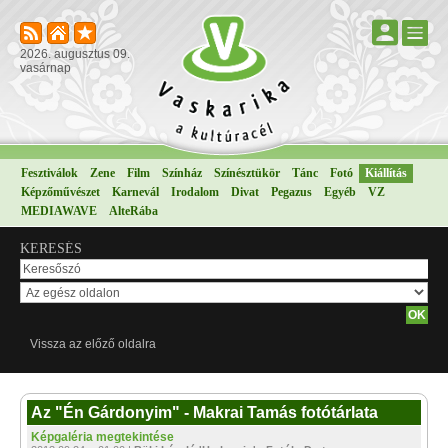
2026. augusztus 09.
vasárnap
Fesztiválok
Zene
Film
Színház
Színésztükör
Tánc
Fotó
Kiállítás
Képzőművészet
Karnevál
Irodalom
Divat
Pegazus
Egyéb
VZ
MEDIAWAVE
AlteRába
KERESÉS
Vissza az előző oldalra
Az "Én Gárdonyim" - Makrai Tamás fotótárlata
Képgaléria megtekintése