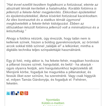
"Hat évvel ezelőtt kezdtem foglalkozni a fotózással, eleinte az
absztrakt témák kerítettek a hatalmukba. Korábbi fotóimra is
jellemző a fekete-fehér megjelenítés. Ekkoriban épületekkel
és épületrészletekkel, illetve kísérleti fotózással kacérkodtam.
Az éles kontrasztok és a statikus témák úgymond
megkövetelték a fekete-fehér kidolgozást. Ebben az
időszakban készült fotóimra jellemző volt a minimalizmus és a
letisztultság."
Ahogy a fotókra nézünk, úgy érezzük, hogy talán nem is
kellenek színek, hiszen a boldog gyerekmosolyok, az örömteli
arcok sokkal több színnel „találják el" a lelkünket, mintha a
digitális technika teljes színpalettáját használnánk.
Egy jó fotó, még akkor is, ha fekete-fehér, magában hordozza
a pillanat összes színét, hangulatát, és belül - ha akarjuk -
úgyis olyanra festjük, ami hangulatunkhoz legközelebb áll.
Menjünk körbe, fogadjuk be magunkba a pillanatokat, és
fessük őket ezer színűre, ha szeretnénk. Vagy csak higgyük
el, milyen Tamás Gárdonyija, és fogadjuk el. Fehéren,
feketén.
Nyomtatás
Küldés e-mailben