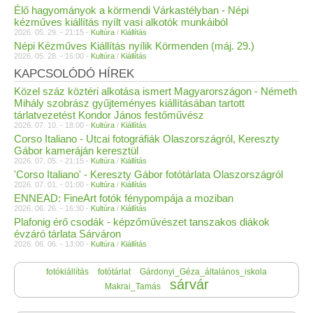
Élő hagyományok a körmendi Várkastélyban - Népi
kézműves kiállítás nyílt vasi alkotók munkáiból
2026. 05. 29. - 21:15 -
Kultúra
/
Kiállítás
Népi Kézműves Kiállítás nyílik Körmenden (máj. 29.)
2026. 05. 28. - 16:00 -
Kultúra
/
Kiállítás
KAPCSOLÓDÓ HÍREK
Közel száz köztéri alkotása ismert Magyarországon - Németh
Mihály szobrász gyűjteményes kiállításában tartott
tárlatvezetést Kondor János festőművész
2026. 07. 10. - 18:00 -
Kultúra
/
Kiállítás
Corso Italiano - Utcai fotográfiák Olaszországról, Kereszty
Gábor kameráján keresztül
2026. 07. 05. - 21:15 -
Kultúra
/
Kiállítás
'Corso Italiano' - Kereszty Gábor fotótárlata Olaszországról
2026. 07. 01. - 01:00 -
Kultúra
/
Kiállítás
ENNEAD: FineArt fotók fénypompája a moziban
2026. 06. 26. - 16:30 -
Kultúra
/
Kiállítás
Plafonig érő csodák - képzőművészet tanszakos diákok
évzáró tárlata Sárváron
2026. 06. 06. - 13:00 -
Kultúra
/
Kiállítás
fotókiállítás
fotótárlat
Gárdonyi_Géza_általános_iskola
sárvár
Makrai_Tamás