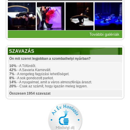
További galériák
SZAVAZÁS
Ön mit szeret legjobban a szombathelyi nyárban?
10%
- A Tófürdőt.
42%
- A Savaria Karnevált.
7%
- A rengeteg fagyizási lehetőséget.
8%
- A sok gondozott parkot.
14%
- A nyugalmat, amit a város atmoszférája áraszt.
20%
- Csak az számít, hogy igazán meleg legyen.
Összesen 1954 szavazat