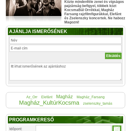
Közte mindenféle zenei és vígságos
pajzánság befigyel, többek közt
KocsmaBál Orrékkal, Magház
Farsang rajzfilmfigurákkal, Elefánt
és Zselenszky koncertek. Ne habozz
Magozni!
AJÁNLJA ISMERŐSÉNEK
Magház
Az_Orr
Elefánt
Magház_Farsang
Magház_KultúrKocsma
zselenszky_tamás
PROGRAMKERESŐ
Időpont: