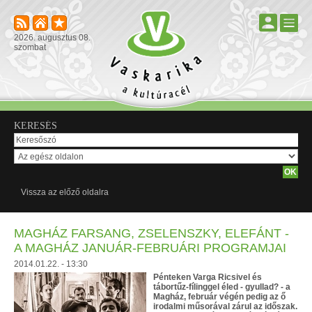
2026. augusztus 08.
szombat
KERESÉS
Vissza az előző oldalra
MAGHÁZ FARSANG, ZSELENSZKY, ELEFÁNT -
A MAGHÁZ JANUÁR-FEBRUÁRI PROGRAMJAI
2014.01.22. - 13:30
Pénteken Varga Ricsivel és
tábortűz-fílinggel éled - gyullad? - a
Magház, február végén pedig az ő
irodalmi műsorával zárul az időszak.