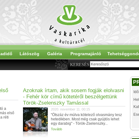
adidő
Látószög
Galéria
Programajánló
Tehetséggond
KERESÉS
P
első
Azoknak írtam, akik sosem fogják elolvasni
Idő
- Fehér kör című kötetéről beszélgettünk
Hel
Török-Zselenszky Tamással
Kat
tó a
2020. november 11. 00:15
más első
Es
"Ötszáz év múlva kötelező olvasmány lesz
 réti
hetedikben. Most még csak gyújtós lehet
egy darabig" - Török-Zselenszky...
Tovább