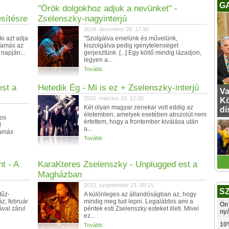
G
"Örök dolgokhoz adjuk a nevünket" -
sítésre
Zselenszky-nagyinterjú
2019. december 28. 17:30
i azt adja
"Szolgálva emelünk és művelünk,
 Tamás az
kiszolgálva pedig igénytelenséget
 napján...
gerjesztünk. [...] Egy költő mindig lázadjon,
legyen a...
Tovább
est a
Hetedik Ég - Mi is ez + Zselenszky-interjú
Va
2015. március 18. 12:30
Kö
Két olyan magyar zenekar volt eddig az
dí
életemben, amelyek esetében abszolút nem
os
értettem, hogy a frontember kiválása után
d
a...
Tamás
Tovább
t - A
KaraKteres Zselenszky - Unplugged est a
Magházban
2013. szeptember 23. 00:15
S
tűz-
A különleges az állandóságban az, hogy
áz, február
mindig meg tud lepni. Legalábbis ami a
Ön 
val zárul
péntek esti Zselenszky esteket illeti. Mivel
ny
ez...
10
Tovább