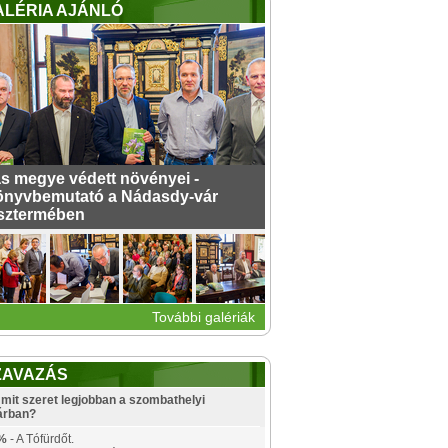
ALÉRIA AJÁNLÓ
s megye védett növényei -
nyvbemutató a Nádasdy-vár
sztermében
További galériák
ZAVAZÁS
mit szeret legjobban a szombathelyi
árban?
%
- A Tófürdőt.