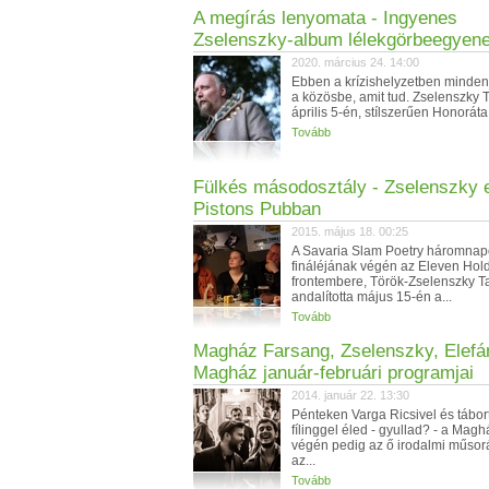
A megírás lenyomata - Ingyenes
Zselenszky-album lélekgörbeegyene
2020. március 24. 14:00
Ebben a krízishelyzetben mindenk
a közösbe, amit tud. Zselenszky
április 5-én, stílszerűen Honoráta
Tovább
Fülkés másodosztály - Zselenszky 
Pistons Pubban
2015. május 18. 00:25
A Savaria Slam Poetry háromnap
fináléjának végén az Eleven Hol
frontembere, Török-Zselenszky 
andalította május 15-én a...
Tovább
Magház Farsang, Zselenszky, Elefán
Magház január-februári programjai
2014. január 22. 13:30
Pénteken Varga Ricsivel és tábor
fílinggel éled - gyullad? - a Magh
végén pedig az ő irodalmi műsorá
az...
Tovább