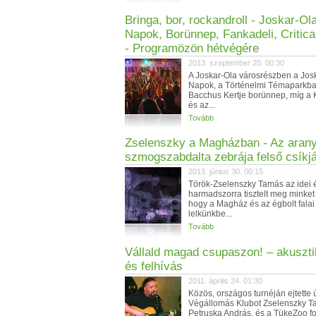
Bringa, bor, rockandroll - Joskar-Ol
Napok, Borünnep, Fankadeli, Critic
- Programözön hétvégére
2013. szeptember 20. 00:30
A Joskar-Ola városrészben a Jos
Napok, a Történelmi Témaparkba
Bacchus Kertje borünnep, míg a
és az...
Tovább
Zselenszky a Magházban - Az aran
szmogszabdalta zebrája felső csíkjá
2013. június 30. 00:15
Török-Zselenszky Tamás az idei
harmadszorra tisztelt meg minket
hogy a Magház és az égbolt falai 
lelkünkbe...
Tovább
Vállald magad csupaszon! – akuszti
és felhívás
2011. április 24. 01:30
Közös, országos turnéján ejtette 
Végállomás Klubot Zselenszky T
Petruska András, és a TükeZoo f