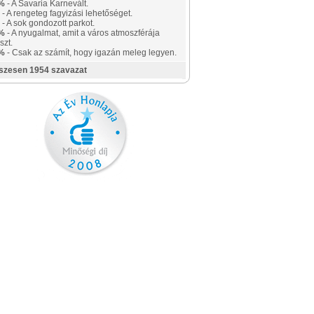
%
- A Savaria Karnevált.
- A rengeteg fagyizási lehetőséget.
- A sok gondozott parkot.
%
- A nyugalmat, amit a város atmoszférája
szt.
%
- Csak az számít, hogy igazán meleg legyen.
szesen 1954 szavazat