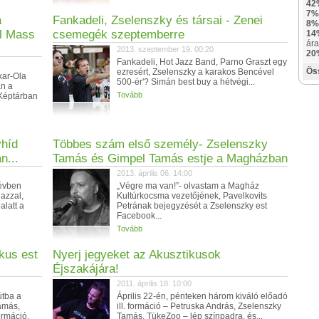
42
7%
a
Fankadeli, Zselenszky és társai - Zenei
8%
al Mass
csemegék szeptemberre
14
ára
2013. szeptember 19. 00:20
20
Fankadeli, Hot Jazz Band, Parno Graszt egy
Ös
ezresért, Zselenszky a karakos Bencével
kar-Ola
500-ér'? Simán best buy a hétvégi...
n a
Tovább
 Képtárban
yhíd
Többes szám első személy- Zselenszky
n...
Tamás és Gimpel Tamás estje a Magházban
2013. április 06. 14:00
 évben
„Végre ma van!”- olvastam a Magház
 azzal,
Kultúrkocsma vezetőjének, Pavelkovits
alatt a
Petrának bejegyzését a Zselenszky est
Facebook...
Tovább
kus est
Nyerj jegyeket az Akusztikusok
Éjszakájára!
2011. április 18. 10:00
útba a
Április 22-én, pénteken három kiváló előadó
amás,
ill. formáció – Petruska András, Zselenszky
ormáció,
Tamás, TükeZoo – lép színpadra, és...