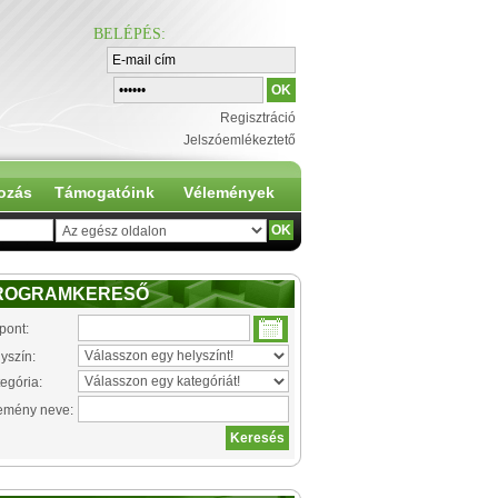
BELÉPÉS
:
Regisztráció
Jelszóemlékeztető
ozás
Támogatóink
Vélemények
ROGRAMKERESŐ
pont:
yszín:
egória:
emény neve: