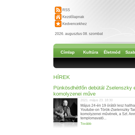
RSS
Kezdőlapnak
Kedvencekhez
2026. augusztus 08. szombat
Címlap
Kultúra
Életmód
Szab
HÍREK
Pünkösdhétfőn debütál Zselenszky 
komolyzenei műve
2021. május 23. 18:30
Május 24-én 19 órától lesz hallha
Youtube-on Török-Zselenszky Ta
komolyzenei művének, a Szt. Anna
templomavató...
Tovább