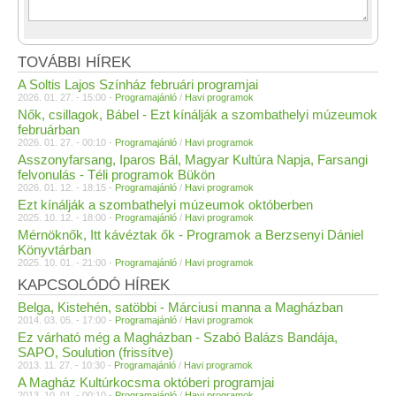
TOVÁBBI HÍREK
A Soltis Lajos Színház februári programjai
2026. 01. 27. - 15:00 -
Programajánló
/
Havi programok
Nők, csillagok, Bábel - Ezt kínálják a szombathelyi múzeumok
februárban
2026. 01. 27. - 00:10 -
Programajánló
/
Havi programok
Asszonyfarsang, Iparos Bál, Magyar Kultúra Napja, Farsangi
felvonulás - Téli programok Bükön
2026. 01. 12. - 18:15 -
Programajánló
/
Havi programok
Ezt kínálják a szombathelyi múzeumok októberben
2025. 10. 12. - 18:00 -
Programajánló
/
Havi programok
Mérnöknők, Itt kávéztak ők - Programok a Berzsenyi Dániel
Könyvtárban
2025. 10. 01. - 21:00 -
Programajánló
/
Havi programok
KAPCSOLÓDÓ HÍREK
Belga, Kistehén, satöbbi - Márciusi manna a Magházban
2014. 03. 05. - 17:00 -
Programajánló
/
Havi programok
Ez várható még a Magházban - Szabó Balázs Bandája,
SAPO, Soulution (frissítve)
2013. 11. 27. - 10:30 -
Programajánló
/
Havi programok
A Magház Kultúrkocsma októberi programjai
2013. 10. 01. - 00:10 -
Programajánló
/
Havi programok