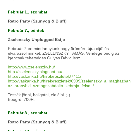
Február 1., szombat
Retro Party (Szunyog & Bluff)
Február 7., péntek
Zselenszky Unplugged Estje
Február 7-én mindannyiunk nagy örömére újra eljő' és
elvarázsol minket: ZSELENSZKY TAMÁS. Vendége pedig az
igencsak tehetséges Gulyás Dávid lesz.
http://www.zselenszky.hu/
http://zselenszky.blogspot.hu/
http://vaskarika.hu/hirek/reszletek/7411/
http://vaskarika.hu/hirek/reszletek/6999/zselenszky_a_maghazban
az_aranyhid_szmogszabdalta_zebraja_felso_/
Tessék jönni, hallgatni, elalélni. ;-)
Beugró: 700Ft
Február 8., szombat
Retro Party (Szunyog & Bluff)