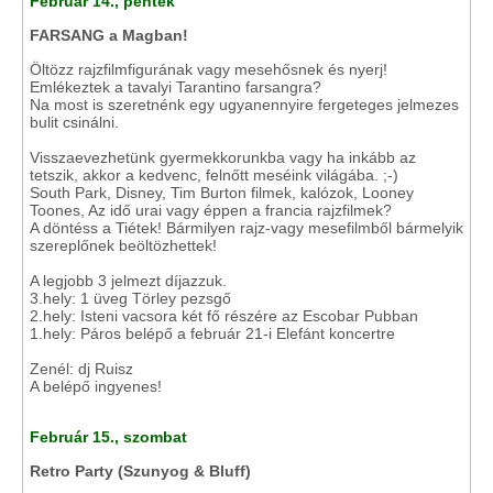
Február 14., péntek
FARSANG a Magban!
Öltözz rajzfilmfigurának vagy mesehősnek és nyerj!
Emlékeztek a tavalyi Tarantino farsangra?
Na most is szeretnénk egy ugyanennyire fergeteges jelmezes
bulit csinálni.
Visszaevezhetünk gyermekkorunkba vagy ha inkább az
tetszik, akkor a kedvenc, felnőtt meséink világába. ;-)
South Park, Disney, Tim Burton filmek, kalózok, Looney
Toones, Az idő urai vagy éppen a francia rajzfilmek?
A döntéss a Tiétek! Bármilyen rajz-vagy mesefilmből bármelyik
szereplőnek beöltözhettek!
A legjobb 3 jelmezt díjazzuk.
3.hely: 1 üveg Törley pezsgő
2.hely: Isteni vacsora két fő részére az Escobar Pubban
1.hely: Páros belépő a február 21-i Elefánt koncertre
Zenél: dj Ruisz
A belépő ingyenes!
Február 15., szombat
Retro Party (Szunyog & Bluff)