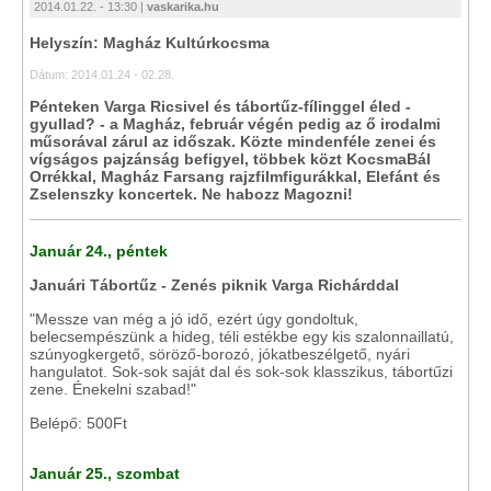
2014.01.22. - 13:30 |
vaskarika.hu
Helyszín: Magház Kultúrkocsma
Dátum: 2014.01.24 - 02.28.
Pénteken Varga Ricsivel és tábortűz-fílinggel éled -
gyullad? - a Magház, február végén pedig az ő irodalmi
műsorával zárul az időszak. Közte mindenféle zenei és
vígságos pajzánság befigyel, többek közt KocsmaBál
Orrékkal, Magház Farsang rajzfilmfigurákkal, Elefánt és
Zselenszky koncertek. Ne habozz Magozni!
Január 24., péntek
Januári Tábortűz - Zenés piknik Varga Richárddal
"Messze van még a jó idő, ezért úgy gondoltuk,
belecsempészünk a hideg, téli estékbe egy kis szalonnaillatú,
szúnyogkergető, söröző-borozó, jókatbeszélgető, nyári
hangulatot. Sok-sok saját dal és sok-sok klasszikus, tábortűzi
zene. Énekelni szabad!"
Belépő: 500Ft
Január 25., szombat