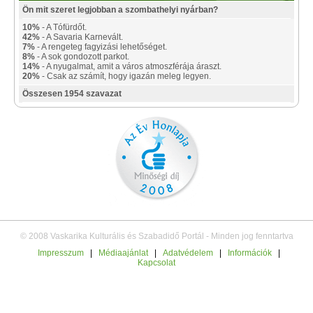
Ön mit szeret legjobban a szombathelyi nyárban?
10%
- A Tófürdőt.
42%
- A Savaria Karnevált.
7%
- A rengeteg fagyizási lehetőséget.
8%
- A sok gondozott parkot.
14%
- A nyugalmat, amit a város atmoszférája áraszt.
20%
- Csak az számít, hogy igazán meleg legyen.
Összesen 1954 szavazat
© 2008 Vaskarika Kulturális és Szabadidő Portál - Minden jog fenntartva
Impresszum
|
Médiaajánlat
|
Adatvédelem
|
Információk
|
Kapcsolat