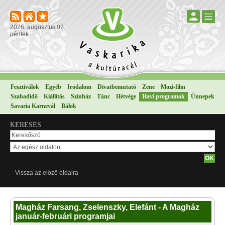
2026. augusztus 07.
péntek
Fesztiválok
Egyéb
Irodalom
Divatbemutató
Zene
Mozi-film
Szabadidő
Kiállítás
Színház
Tánc
Hétvége
Havi programok
Ünnepek
Savaria Karnevál
Bálok
KERESÉS
Vissza az előző oldalra
Magház Farsang, Zselenszky, Elefánt - A Magház
január-februári programjai