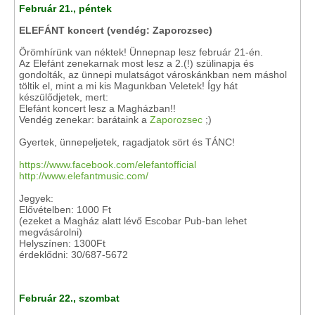
Február 21., péntek
ELEFÁNT koncert (vendég: Zaporozsec)
Örömhírünk van néktek! Ünnepnap lesz február 21-én.
Az Elefánt zenekarnak most lesz a 2.(!) szülinapja és
gondolták, az ünnepi mulatságot városkánkban nem máshol
töltik el, mint a mi kis Magunkban Veletek! Így hát
készülődjetek, mert:
Elefánt koncert lesz a Magházban!!
Vendég zenekar: barátaink a
Zaporozsec
;)
Gyertek, ünnepeljetek, ragadjatok sört és TÁNC!
https://www.facebook.com/elefantofficial
http://www.elefantmusic.com/
Jegyek:
Elővételben: 1000 Ft
(ezeket a Magház alatt lévő Escobar Pub-ban lehet
megvásárolni)
Helyszínen: 1300Ft
érdeklődni: 30/687-5672
Február 22., szombat