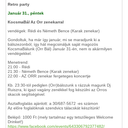
Retro party
Január 31., péntek
KocsmaBál Az Orr zenekarral
vendégek: Rédi és Németh Bence (Karak zenekar)
Gondoltuk, ha már így január, mi se maradjunk ki a
bálszezonból, így hát megcsináljuk saját magozós
KocsmaBálunk (Orr Bál) Január 31-én, nem is akármilyen
vendégekkel.
Menetrend:
21:00 - Rédi
21:30 - Németh Bence (Karak zenekar)
22:00 - AZ ORR zenekar fergeteges koncertje
Kb. 23:30-tól pediglen (Orr)bálozunk s rázzuk magunk Dj
Ruiszra, ki igazi vagány zenékkel fog készülni az Orros
skacok segítségével.
Asztalfoglalás ajánlott: a 30/687-5672 -es számon
Az előre foglalóknak szendvics tálacskát készítünk!
Belépő: 1000 Ft (mely tartalmaz egy tetszőleges Welcome
Drinket!)
https://www.facebook.com/events/643306792377482/