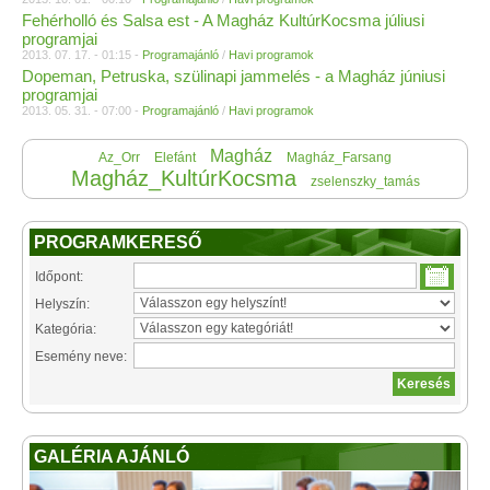
Fehérholló és Salsa est - A Magház KultúrKocsma júliusi
programjai
2013. 07. 17. - 01:15 -
Programajánló
/
Havi programok
Dopeman, Petruska, szülinapi jammelés - a Magház júniusi
programjai
2013. 05. 31. - 07:00 -
Programajánló
/
Havi programok
Magház
Az_Orr
Elefánt
Magház_Farsang
Magház_KultúrKocsma
zselenszky_tamás
PROGRAMKERESŐ
Időpont:
Helyszín:
Kategória:
Esemény neve:
GALÉRIA AJÁNLÓ