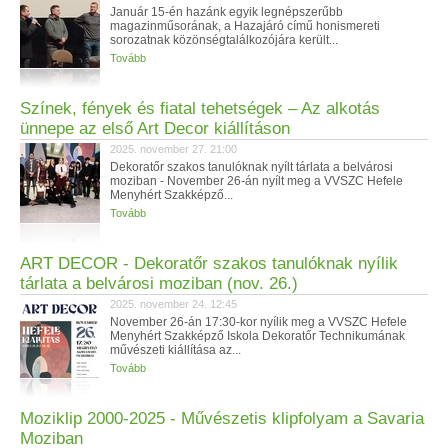
Január 15-én hazánk egyik legnépszerűbb
magazinműsorának, a Hazajáró című honismereti
sorozatnak közönségtalálkozójára került...
Tovább
Színek, fények és fiatal tehetségek – Az alkotás
ünnepe az első Art Decor kiállításon
2025. november 27. 21:00
Dekoratőr szakos tanulóknak nyílt tárlata a belvárosi
moziban - November 26-án nyílt meg a VVSZC Hefele
Menyhért Szakképző...
Tovább
ART DECOR - Dekoratőr szakos tanulóknak nyílik
tárlata a belvárosi moziban (nov. 26.)
2025. november 24. 12:45
November 26-án 17:30-kor nyílik meg a VVSZC Hefele
Menyhért Szakképző Iskola Dekoratőr Technikumának
művészeti kiállítása az...
Tovább
Moziklip 2000-2025 - Művészetis klipfolyam a Savaria
Moziban