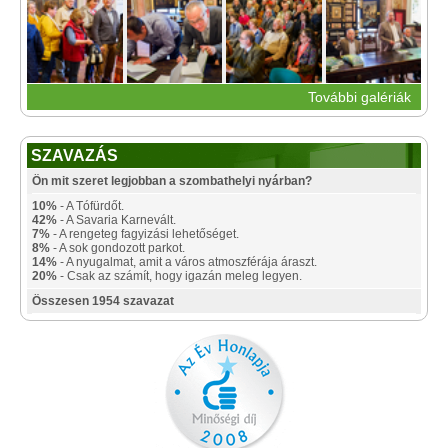
További galériák
SZAVAZÁS
Ön mit szeret legjobban a szombathelyi nyárban?
10%
- A Tófürdőt.
42%
- A Savaria Karnevált.
7%
- A rengeteg fagyizási lehetőséget.
8%
- A sok gondozott parkot.
14%
- A nyugalmat, amit a város atmoszférája áraszt.
20%
- Csak az számít, hogy igazán meleg legyen.
Összesen 1954 szavazat