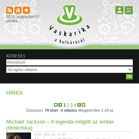
2026. augusztus 07.
péntek
KERESÉS
HÍREK
1
2
3
4
Összesen:
79 tétel - 4 oldalon
, Megjelenítve 1-20-ig
Michael Jackson – A legenda mögött az ember
(filmkritika)
2026. július 11. 14:40