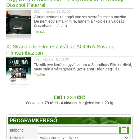
Doszpot Péterrel
2024. március 21. 01:00
A krimi számos rajongót vonzott szerdán este a moziba.
De nem egy sima krimire, hanem a fikció és a valóság
összehasonlítására....
Tovább
X. Skandináv Filmfesztivál az AGORA-Savaria
Filmszínházban
2023. október 11. 11:00
Tizedik éve kerül nagyvászonra a Skandináv Filmfesztivál,
mely idén a vérfagyasztó (az izlandi "Jéghideg") és...
Tovább
1
2
3
4
Összesen:
79 tétel - 4 oldalon
, Megjelenítve 1-20-ig
PROGRAMKERESŐ
Időpont:
Helyszín: