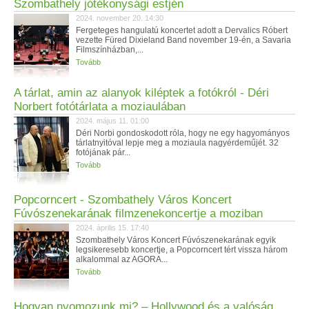
Szombathely jótékonysági estjén
2024. november 20. 14:30
Fergeteges hangulatú koncertet adott a Dervalics Róbert
vezette Füred Dixieland Band november 19-én, a Savaria
Filmszínházban,...
Tovább
A tárlat, amin az alanyok kiléptek a fotókról - Déri
Norbert fotótárlata a moziaulában
2024. május 11. 01:00
Déri Norbi gondoskodott róla, hogy ne egy hagyományos
tárlatnyitóval lepje meg a moziaula nagyérdeműjét. 32
fotójának pár...
Tovább
Popcorncert - Szombathely Város Koncert
Fúvószenekarának filmzenekoncertje a moziban
2024. április 15. 17:40
Szombathely Város Koncert Fúvószenekarának egyik
legsikeresebb koncertje, a Popcorncert tért vissza három
alkalommal az AGORA...
Tovább
Hogyan nyomozunk mi? – Hollywood és a valóság