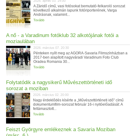
2026. április 03. 14:00
A Záridő című, vasi fotósokat bemutató-felkaroló sorozat
következő alkalmán lapunk fotóriporterének, Varga
Andrásnak, valamint...
Tovább
A nő - a Varadinum fotóklub 32 alkotójának fotói a
moziaulában
2026. március 07. 20:30
Pénteken nyílt meg az AGORA-Savaria Filmszínházban a
2017-ben alapított nagyváradi Varadinum Foto Club
Oradea Romania 30...
Tovább
Folytatódik a nagysikerű Művészettörténeti idő
sorozat a moziban
2026. március 02. 20:00
Nagy érdeklődés kísérte a „Művészettörténeti idő” című
dokumentumfilm-sorozat február 16-i nyitóelőadását: A
feltámasztott...
Tovább
Feiszt Györgyre emlékeznek a Savaria Moziban
(márc. 6.)