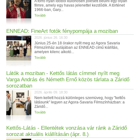
A forró nyári időből különösen jólesett beülni egy olyan
filmre, amely egy havas jelenettel kezdődik. A történet
1966-ban, Gary...
Tovább
ENNEAD: FineArt fotók fénypompája a moziban
2026. június 26. 16:30
Június 25-én 18 órakor nyílt meg az Agora Savaria
Filmszínház aulájában az ENNEAD című kiállítás,
amelyen kilenc alkotó...
Tovább
Látók a moziban - Kettős látás címmel nyílt meg
Varga András és Németh Ernő közös tárlata a Záridő
sorozatban
2026. április 09. 18:30
Nem kellett hozzá különleges szemüveg, hogy "kettős
látásunk" legyen az Agora-Savaria Filmszínházban: a
Záridő...
Tovább
Kettős-Látás - Ellentétek vonzása vár ránk a Záridő
sorozat aktuális kiállításán (ápr. 8.)