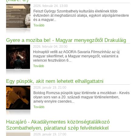
2026. február 24. 13:00
Feiszt György Szombathely kulturális életének több
évtizeden át meghatározó alakja, egykori alpolgármestere
és a magyar...
Tovább
Gyere a moziba be! - Magyar menyegzőtől Drakuláig
2026. február 04. 20:00
Holnaptól vetíti az AGORA-Savaria Filmszínház az új
magyar sikerfilmet, a Magyar menyegzőt, valamint a
velencei fesztiválon 6...
Tovább
Egy püspök, akit nem lehetett elhallgattatni
2026. január 19. 21:00
Boldog Romzsa püspök igaz története a mozikban - Kevés
olyan sors van a 20. századi magyar történelemben,
amely ennyire csendes...
Tovább
Hazajáró - Akadálymentes közönségtalálkozó
Szombathelyen, páratlanul szép felvételekkel
2026. január 19. 17:00