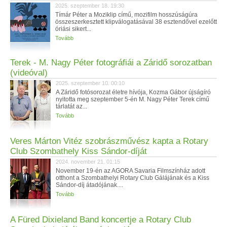
2025. szeptember 18. 19:30
Tímár Péter a Moziklip című, mozifilm hosszúságúra
összeszerkesztett klipválogatásával 38 esztendővel ezelőtt
óriási sikert...
Tovább
Terek - M. Nagy Péter fotográfiái a Záridő sorozatban
(videóval)
2025. szeptember 10. 00:10
A Záridő fotósorozat életre hívója, Kozma Gábor újságíró
nyitotta meg szeptember 5-én M. Nagy Péter Terek című
tárlatát az...
Tovább
Veres Márton Vitéz szobrászművész kapta a Rotary
Club Szombathely Kiss Sándor-díját
2024. november 21. 01:15
November 19-én az AGORA Savaria Filmszínház adott
otthont a Szombathelyi Rotary Club Gálájának és a Kiss
Sándor-díj átadójának....
Tovább
A Füred Dixieland Band koncertje a Rotary Club