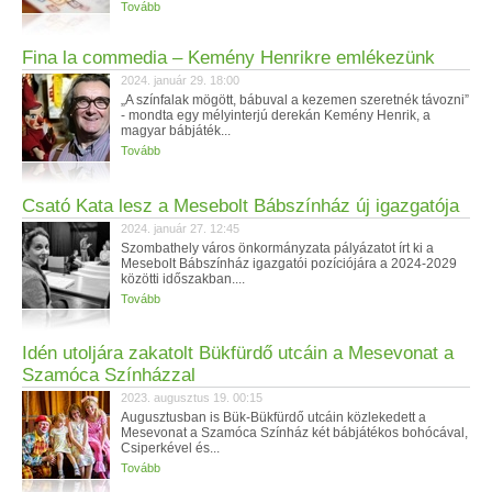
Tovább
Fina la commedia – Kemény Henrikre emlékezünk
2024. január 29. 18:00
„A színfalak mögött, bábuval a kezemen szeretnék távozni”
- mondta egy mélyinterjú derekán Kemény Henrik, a
magyar bábjáték...
Tovább
Csató Kata lesz a Mesebolt Bábszínház új igazgatója
2024. január 27. 12:45
Szombathely város önkormányzata pályázatot írt ki a
Mesebolt Bábszínház igazgatói pozíciójára a 2024-2029
közötti időszakban....
Tovább
Idén utoljára zakatolt Bükfürdő utcáin a Mesevonat a
Szamóca Színházzal
2023. augusztus 19. 00:15
Augusztusban is Bük-Bükfürdő utcáin közlekedett a
Mesevonat a Szamóca Színház két bábjátékos bohócával,
Csiperkével és...
Tovább