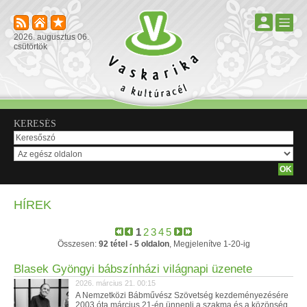
2026. augusztus 06.
csütörtök
KERESÉS
HÍREK
1
2
3
4
5
Összesen:
92 tétel - 5 oldalon
, Megjelenítve 1-20-ig
Blasek Gyöngyi bábszínházi világnapi üzenete
2026. március 21. 00:15
A Nemzetközi Bábművész Szövetség kezdeményezésére
2003 óta március 21-én ünnepli a szakma és a közönség