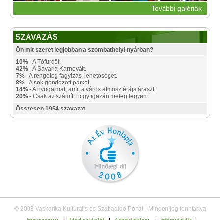
További galériák
SZAVAZÁS
Ön mit szeret legjobban a szombathelyi nyárban?
10%
- A Tófürdőt.
42%
- A Savaria Karnevált.
7%
- A rengeteg fagyizási lehetőséget.
8%
- A sok gondozott parkot.
14%
- A nyugalmat, amit a város atmoszférája áraszt.
20%
- Csak az számít, hogy igazán meleg legyen.
Összesen 1954 szavazat
© 2008 Vaskarika Kulturális és Szabadidő Portál - Minden jog fenntartva