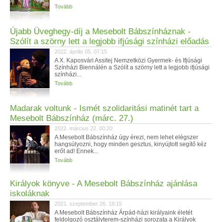
Tovább
Újabb Üveghegy-díj a Mesebolt Bábszínháznak -
Szólít a szörny lett a legjobb ifjúsági színházi előadás
2022. április 05. 07:15
A X. Kaposvári Assitej Nemzetközi Gyermek- és Ifjúsági
Színházi Biennálén a Szólít a szörny lett a legjobb ifjúsági
színházi...
Tovább
Madarak voltunk - Ismét szolidaritási matinét tart a
Mesebolt Bábszínház (márc. 27.)
2022. március 22. 00:20
A Mesebolt Bábszínház úgy érezi, nem lehet elégszer
hangsúlyozni, hogy minden gesztus, kinyújtott segítő kéz
erőt ad! Ennek...
Tovább
Királyok könyve - A Mesebolt Bábszínház ajánlása
iskoláknak
2021. szeptember 26. 18:15
A Mesebolt Bábszínház Árpád-házi királyaink életét
feldolgozó osztályterem-színházi sorozata a Királyok