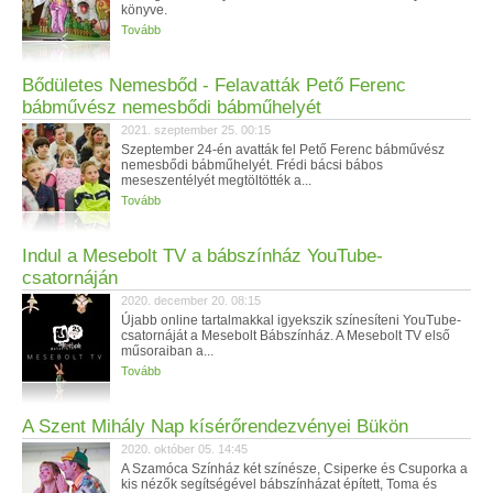
könyve.
Tovább
Bődületes Nemesbőd - Felavatták Pető Ferenc
bábművész nemesbődi bábműhelyét
2021. szeptember 25. 00:15
Szeptember 24-én avatták fel Pető Ferenc bábművész
nemesbődi bábműhelyét. Frédi bácsi bábos
meseszentélyét megtöltötték a...
Tovább
Indul a Mesebolt TV a bábszínház YouTube-
csatornáján
2020. december 20. 08:15
Újabb online tartalmakkal igyekszik színesíteni YouTube-
csatornáját a Mesebolt Bábszínház. A Mesebolt TV első
műsoraiban a...
Tovább
A Szent Mihály Nap kísérőrendezvényei Bükön
2020. október 05. 14:45
A Szamóca Színház két színésze, Csiperke és Csuporka a
kis nézők segítségével bábszínházat épített, Toma és