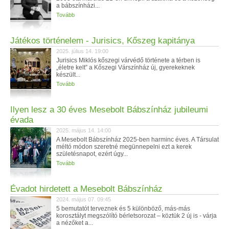
a bábszínházi...
Tovább
Játékos történelem - Jurisics, Kőszeg kapitánya
2025. július 14. 19:00
Jurisics Miklós kőszegi várvédő története a térben is
„életre kelt” a Kőszegi Várszínház új, gyerekeknek
készült...
Tovább
Ilyen lesz a 30 éves Mesebolt Bábszínház jubileumi
évada
2025. május 14. 14:00
A Mesebolt Bábszínház 2025-ben harminc éves. A Társulat
méltó módon szeretné megünnepelni ezt a kerek
születésnapot, ezért úgy...
Tovább
Évadot hirdetett a Mesebolt Bábszínház
2024. május 07. 09:45
5 bemutatót terveznek és 5 különböző, más-más
korosztályt megszólító bérletsorozat – köztük 2 új is - várja
a nézőket a...