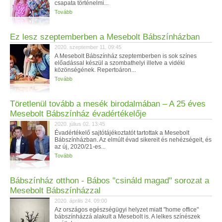
csapata történelmi...
Tovább
Ez lesz szeptemberben a Mesebolt Bábszínházban
2020. szeptember 11. 09:45
A Mesebolt Bábszínház szeptemberben is sok színes
előadással készül a szombathelyi illetve a vidéki
közönségének. Repertoáron...
Tovább
Töretlenül tovább a mesék birodalmában – A 25 éves
Mesebolt Bábszínház évadértékelője
2020. július 02. 13:45
Évadértékelő sajtótájékoztatót tartottak a Mesebolt
Bábszínházban. Az elmúlt évad sikereit és nehézségeit, és
az új, 2020/21-es...
Tovább
Bábszínház otthon - Bábos "csináld magad" sorozat a
Mesebolt Bábszínházzal
2020. április 24. 09:00
Az országos egészségügyi helyzet miatt "home office"
bábszínházzá alakult a Mesebolt is. A lelkes színészek