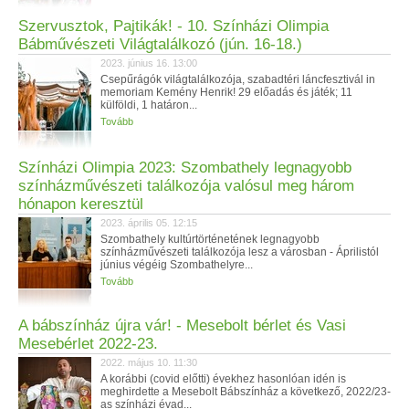
Szervusztok, Pajtikák! - 10. Színházi Olimpia
Bábművészeti Világtalálkozó (jún. 16-18.)
2023. június 16. 13:00
Csepűrágók világtalálkozója, szabadtéri láncfesztivál in
memoriam Kemény Henrik! 29 előadás és játék; 11
külföldi, 1 határon...
Tovább
Színházi Olimpia 2023: Szombathely legnagyobb
színházművészeti találkozója valósul meg három
hónapon keresztül
2023. április 05. 12:15
Szombathely kultúrtörténetének legnagyobb
színházművészeti találkozója lesz a városban - Áprilistól
június végéig Szombathelyre...
Tovább
A bábszínház újra vár! - Mesebolt bérlet és Vasi
Mesebérlet 2022-23.
2022. május 10. 11:30
A korábbi (covid előtti) évekhez hasonlóan idén is
meghirdette a Mesebolt Bábszínház a következő, 2022/23-
as színházi évad...