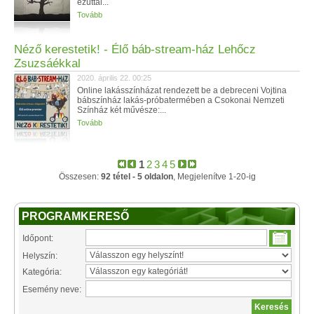
ezúttal...
Tovább
Néző kerestetik! - Élő báb-stream-ház Lehőcz
Zsuzsáékkal
2020. április 22. 00:25
Online lakásszínházat rendezett be a debreceni Vojtina
bábszínház lakás-próbatermében a Csokonai Nemzeti
Színház két művésze:...
Tovább
1
2
3
4
5
Összesen:
92 tétel - 5 oldalon
, Megjelenítve 1-20-ig
PROGRAMKERESŐ
Időpont:
Helyszín:
Kategória:
Esemény neve: