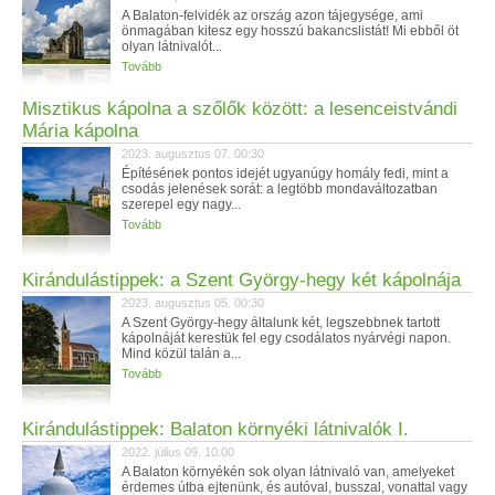
A Balaton-felvidék az ország azon tájegysége, ami
önmagában kitesz egy hosszú bakancslistát! Mi ebből öt
olyan látnivalót...
Tovább
Misztikus kápolna a szőlők között: a lesenceistvándi
Mária kápolna
2023. augusztus 07. 00:30
Építésének pontos idejét ugyanúgy homály fedi, mint a
csodás jelenések sorát: a legtöbb mondaváltozatban
szerepel egy nagy...
Tovább
Kirándulástippek: a Szent György-hegy két kápolnája
2023. augusztus 05. 00:30
A Szent György-hegy általunk két, legszebbnek tartott
kápolnáját kerestük fel egy csodálatos nyárvégi napon.
Mind közül talán a...
Tovább
Kirándulástippek: Balaton környéki látnivalók I.
2022. július 09. 10:00
A Balaton környékén sok olyan látnivaló van, amelyeket
érdemes útba ejtenünk, és autóval, busszal, vonattal vagy