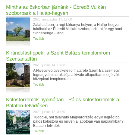
Mintha az őskorban járnánk - Ébredő Vulkán
szoborpark a Haláp-hegyen
2020. augusztus 17. 12:00
Zalahalápon, a régi kőbánya helyén, a Haláp-hegyen
található az Ébredő Vulkán szoborpark - akár egy honi
Stonehenge -, ahol...
Tovább
Kirándulástippek: a Szent Balázs templomrom
Szentantalfán
2020. június 14. 10:00
A Nivegy-völgyet keletről határoló Szent Balázs-hegy
legnagyobb attrakciója a kiváló állapotban megőrzött
középkori templomrom,...
Tovább
Kolostorromok nyomában - Pálos kolostorromok a
Balaton-felvidéken
2020. június 12. 00:30
Tudod-e, hol található Magyarország egyik legrégibb
pálos kolostora és milyen állapotban van napjainkban?
Balaton-felvidéki...
Tovább