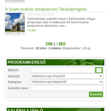
A Szent András templomrom Taliándörögdön
2020. május 16. 20:30
Taliándörögd szakrális helye a Művészetek Völgye
programjai által is kultikussá lett Szent András
templomrom (klastrom), ami...
Tovább
1
2
Összesen:
28 tétel - 2 oldalon
, Megjelenítve 1-20-ig
PROGRAMKERESŐ
Időpont:
Helyszín:
Kategória:
Esemény neve:
GALÉRIA AJÁNLÓ