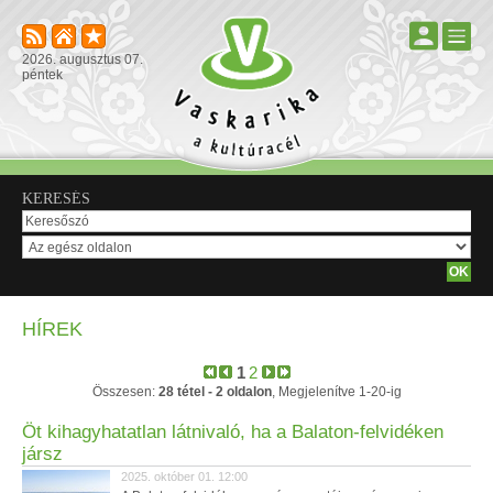
2026. augusztus 07.
péntek
KERESÉS
HÍREK
1
2
Összesen:
28 tétel - 2 oldalon
, Megjelenítve 1-20-ig
Öt kihagyhatatlan látnivaló, ha a Balaton-felvidéken
jársz
2025. október 01. 12:00