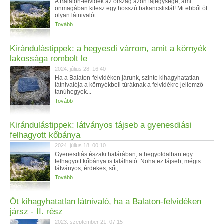
A Balaton-felvidék az ország azon tájegysége, ami
önmagában kitesz egy hosszú bakancslistát! Mi ebből öt
olyan látnivalót...
Tovább
Kirándulástippek: a hegyesdi várrom, amit a környék
lakossága rombolt le
2024. július 28. 16:40
Ha a Balaton-felvidéken járunk, szinte kihagyhatatlan
látnivalója a környékbeli túráknak a felvidékre jellemző
tanúhegyek...
Tovább
Kirándulástippek: látványos tájseb a gyenesdiási
felhagyott kőbánya
2024. július 18. 00:10
Gyenesdiás északi határában, a hegyoldalban egy
felhagyott kőbánya is található. Noha ez tájseb, mégis
látványos, érdekes, sőt,...
Tovább
Öt kihagyhatatlan látnivaló, ha a Balaton-felvidéken
jársz - II. rész
2023. szeptember 21. 07:15