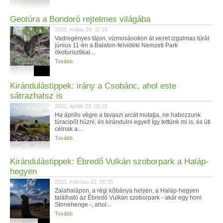
Geotúra a Bondoró rejtelmes világába
2021. május 29. 11:15
Vadregényes tájon, vízmosásokon át vezet izgalmas túrát
június 11-én a Balaton-felvidéki Nemzeti Park
ökoturisztikai...
Tovább
Kirándulástippek: irány a Csobánc, ahol este
sátrazhatsz is
2021. április 23. 00:15
Ha április végre a tavaszi arcát mutatja, ne habozzunk
túracipőt húzni, és kirándulni egyet! Így tettünk mi is, és úti
célnak a...
Tovább
Kirándulástippek: Ébredő Vulkán szoborpark a Haláp-
hegyen
2021. március 22. 00:35
Zalahalápon, a régi kőbánya helyén, a Haláp-hegyen
található az Ébredő Vulkán szoborpark - akár egy honi
Stonehenge -, ahol...
Tovább