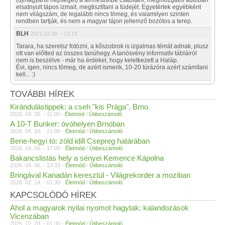
(újmagyarul népséget) a természetbe csábítani, megmozgatni autóban
elsatnyult tápos izmait, megtisztítani a tüdejét. Egyetértek egyébként
nem világszám, de legalább nincs tömeg, és valamilyen szinten
rendben tartják, és nem a magyar tájon jellemző bozótos a terep.
BLH
2021.03.30. - 23:19
Tarara, ha szeretsz fotózni, a kőszobrok is izgalmas témát adnak, plusz
ott van előtted az összes tanúhegy. A tanösvény informatív tábláiról
nem is beszélve - már ha érdekel, hogy keletkezett a Haláp.
Évi, igen, nincs tömeg, de azért ismerik, 10-20 túrázóra azért számítani
kell... :)
TOVÁBBI HÍREK
Kirándulástippek: a cseh "kis Prága", Brno
2026. 04. 26. - 11:00 -
Életmód
/
Útibeszámoló
A 10-T Bunker: óvóhelyen Brnóban
2026. 04. 10. - 21:00 -
Életmód
/
Útibeszámoló
Bene-hegyi tó: zöld idill Csepreg határában
2026. 04. 06. - 17:00 -
Életmód
/
Útibeszámoló
Bakancslistás hely a sényei Kemence Kápolna
2026. 04. 06. - 13:33 -
Életmód
/
Útibeszámoló
Bringával Kanadán keresztül - Világrekorder a moziban
2026. 02. 14. - 01:30 -
Életmód
/
Útibeszámoló
KAPCSOLÓDÓ HÍREK
Ahol a magyarok nyilai nyomot hagytak: kalandozások
Vicenzában
2025. 12. 28. - 01:30 -
Életmód
/
Útibeszámoló