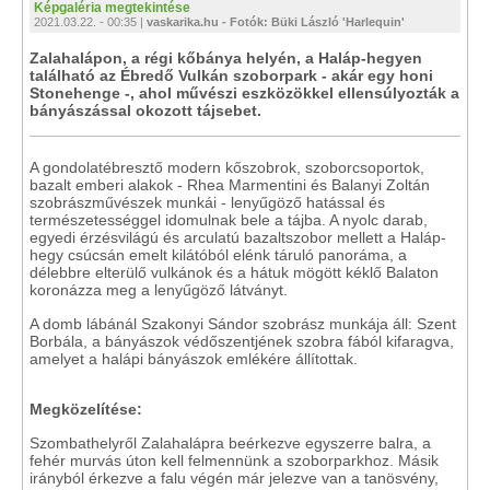
Képgaléria megtekintése
2021.03.22. - 00:35 |
vaskarika.hu - Fotók: Büki László 'Harlequin'
Zalahalápon, a régi kőbánya helyén, a Haláp-hegyen
található az Ébredő Vulkán szoborpark - akár egy honi
Stonehenge -, ahol művészi eszközökkel ellensúlyozták a
bányászással okozott tájsebet.
A gondolatébresztő modern kőszobrok, szoborcsoportok,
bazalt emberi alakok - Rhea Marmentini és Balanyi Zoltán
szobrászművészek munkái - lenyűgöző hatással és
természetességgel idomulnak bele a tájba. A nyolc darab,
egyedi érzésvilágú és arculatú bazaltszobor mellett a Haláp-
hegy csúcsán emelt kilátóból elénk táruló panoráma, a
délebbre elterülő vulkánok és a hátuk mögött kéklő Balaton
koronázza meg a lenyűgöző látványt.
A domb lábánál Szakonyi Sándor szobrász munkája áll: Szent
Borbála, a bányászok védőszentjének szobra fából kifaragva,
amelyet a halápi bányászok emlékére állítottak.
Megközelítése:
Szombathelyről Zalahalápra beérkezve egyszerre balra, a
fehér murvás úton kell felmennünk a szoborparkhoz. Másik
irányból érkezve a falu végén már jelezve van a tanösvény,