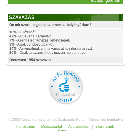
További galériák
SZAVAZÁS
Ön mit szeret legjobban a szombathelyi nyárban?
10%
- A Tófürdőt.
42%
- A Savaria Karnevált.
7%
- A rengeteg fagyizási lehetőséget.
8%
- A sok gondozott parkot.
14%
- A nyugalmat, amit a város atmoszférája áraszt.
20%
- Csak az számít, hogy igazán meleg legyen.
Összesen 1954 szavazat
© 2008 Vaskarika Kulturális és Szabadidő Portál - Minden jog fenntartva
Impresszum
|
Médiaajánlat
|
Adatvédelem
|
Információk
|
Kapcsolat