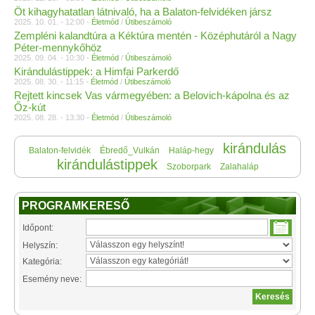
Öt kihagyhatatlan látnivaló, ha a Balaton-felvidéken jársz
2025. 10. 01. - 12:00 -
Életmód
/
Útibeszámoló
Zempléni kalandtúra a Kéktúra mentén - Középhutáról a Nagy
Péter-mennykőhöz
2025. 09. 04. - 10:30 -
Életmód
/
Útibeszámoló
Kirándulástippek: a Himfai Parkerdő
2025. 08. 30. - 11:15 -
Életmód
/
Útibeszámoló
Rejtett kincsek Vas vármegyében: a Belovich-kápolna és az
Őz-kút
2025. 08. 28. - 13:30 -
Életmód
/
Útibeszámoló
kirándulás
Balaton-felvidék
Ébredő_Vulkán
Haláp-hegy
kirándulástippek
Szoborpark
Zalahaláp
PROGRAMKERESŐ
Időpont:
Helyszín:
Kategória:
Esemény neve: