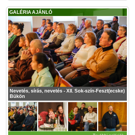
GALÉRIA AJÁNLÓ
Nevetés, sírás, nevetés - XII. Sok-szín-Feszt(ecske)
Bükön