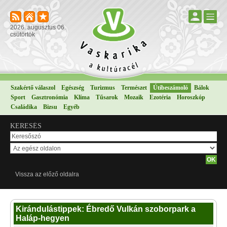
2026. augusztus 06.
csütörtök
Szakértő válaszol
Egészség
Turizmus
Természet
Útibeszámoló
Bálok
Sport
Gasztronómia
Klíma
Tűsarok
Mozaik
Ezotéria
Horoszkóp
Családika
Bizsu
Egyéb
KERESÉS
Vissza az előző oldalra
Kirándulástippek: Ébredő Vulkán szoborpark a
Haláp-hegyen