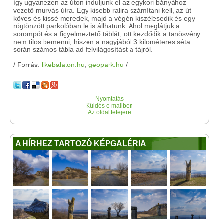
így ugyanezen az úton induljunk el az egykori bányához
vezető murvás útra. Egy kisebb ralira számítani kell, az út
köves és kissé meredek, majd a végén kiszélesedik és egy
rögtönzött parkolóban le is állhatunk. Ahol meglátjuk a
sorompót és a figyelmeztető táblát, ott kezdődik a tanösvény:
nem tilos bemenni, hiszen a nagyjából 3 kilométeres séta
során számos tábla ad felvilágosítást a tájról.
/ Forrás:
likebalaton.hu
;
geopark.hu
/
Nyomtatás
Küldés e-mailben
Az oldal tetejére
A HÍRHEZ TARTOZÓ KÉPGALÉRIA