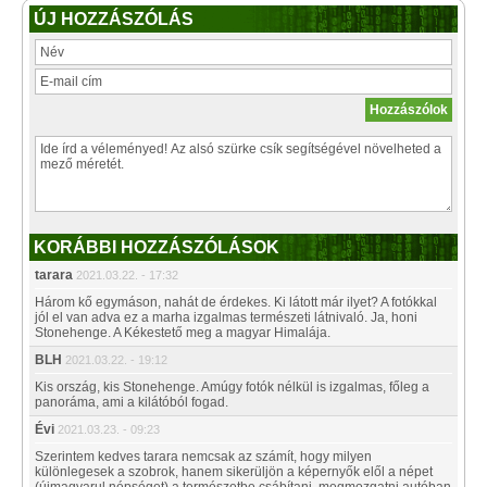
ÚJ HOZZÁSZÓLÁS
KORÁBBI HOZZÁSZÓLÁSOK
tarara
2021.03.22. - 17:32
Három kő egymáson, nahát de érdekes. Ki látott már ilyet? A fotókkal
jól el van adva ez a marha izgalmas természeti látnivaló. Ja, honi
Stonehenge. A Kékestető meg a magyar Himalája.
BLH
2021.03.22. - 19:12
Kis ország, kis Stonehenge. Amúgy fotók nélkül is izgalmas, főleg a
panoráma, ami a kilátóból fogad.
Évi
2021.03.23. - 09:23
Szerintem kedves tarara nemcsak az számít, hogy milyen
különlegesek a szobrok, hanem sikerüljön a képernyők elől a népet