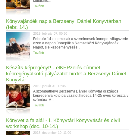
kulturális...
Tovább
Könyvajándék nap a Berzsenyi Dániel Könyvtárban
(febr. 14.)
2019. február 07. 00:30
Február 14-e nemcsak a szerelmesek ünnepe, világszerte
ezen a napon ünneplik a Nemzetközi Könyvajándék
Napot, s e kezdeményezés...
Tovább
Készíts képregényt! - elKÉPzelés címmel
képregényalkotó pályázatot hirdet a Berzsenyi Dániel
Könyvtár
2019. január 31. 12:45
A szombathelyi Berzsenyi Dániel Könyvtár országos
képregényalkotó pályázatot hirdet a 14-25 éves korosztály
számára. A...
Tovább
Könyvet a fa alá! - I. Könyvtári könyvvásár és civil
workshop (dec. 10-14.)
2018. december 10. 11:00