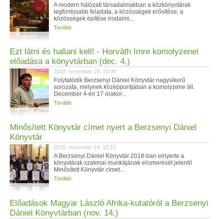
A modern hálózati társadalmakban a közkönyvtárak
legfontosabb feladata, a közösségek erősítése, a
közösségek építése irodalmi...
Tovább
Ezt látni és hallani kell! - Horváth Imre komolyzenei
előadása a könyvtárban (dec. 4.)
2018. november 29. 10:00
Folytatódik Berzsenyi Dániel Könyvtár nagysikerű
sorozata, melynek középpontjában a komolyzene áll.
December 4-én 17 órakor...
Tovább
Minősített Könyvtár címet nyert a Berzsenyi Dániel
Könyvtár
2018. november 14. 15:15
A Berzsenyi Dániel Könyvtár 2018-ban elnyerte a
könyvtárak szakmai munkájának elismerését jelentő
Minősített Könyvtár címet...
Tovább
Előadások Magyar László Afrika-kutatóról a Berzsenyi
Dániel Könyvtárban (nov. 14.)