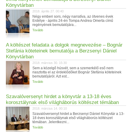
Könyvtárban
2018. április 27. 00:40
Négy emberi sors, négy narratíva, az ötvenes évek
Erdélye - április 24-én Tompa Andrea Omerta című
regényének bemutatójára...
Tovább
A költészet feladata a dolgok megnevezése – Bognár
Stefánia köteteinek bemutatója a Berzsenyi Dániel
Könyvtárban
2018. március 30. 15:30
Sem a közelgő húsvét, sem a szemerkélő eső nem
riasztotta el az érdeklődőket Bognár Stefánia köteteinek
bemutatójáról. Azt est...
Tovább
Szavalóversenyt hirdet a könyvtár a 13-18 éves
korosztálynak első világháborús költészet témában
2018. március 14. 00:10
Szavalóversenyt hirdet a Berzsenyi Dániel Könyvtár a 13-
18 éves korosztálynak első világháborús költészet
témában. Jelentkezni...
Tovább