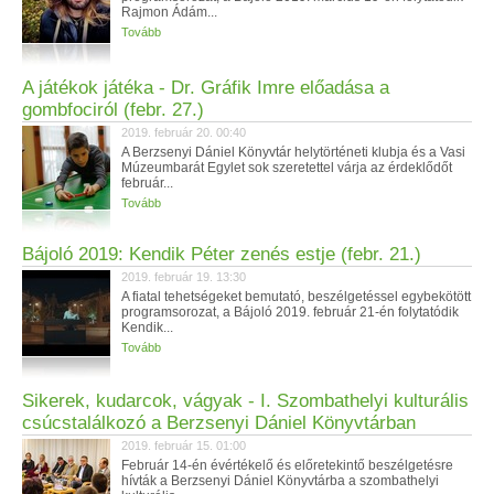
Rajmon Ádám...
Tovább
A játékok játéka - Dr. Gráfik Imre előadása a
gombfociról (febr. 27.)
2019. február 20. 00:40
A Berzsenyi Dániel Könyvtár helytörténeti klubja és a Vasi
Múzeumbarát Egylet sok szeretettel várja az érdeklődőt
február...
Tovább
Bájoló 2019: Kendik Péter zenés estje (febr. 21.)
2019. február 19. 13:30
A fiatal tehetségeket bemutató, beszélgetéssel egybekötött
programsorozat, a Bájoló 2019. február 21-én folytatódik
Kendik...
Tovább
Sikerek, kudarcok, vágyak - I. Szombathelyi kulturális
csúcstalálkozó a Berzsenyi Dániel Könyvtárban
2019. február 15. 01:00
Február 14-én évértékelő és előretekintő beszélgetésre
hívták a Berzsenyi Dániel Könyvtárba a szombathelyi