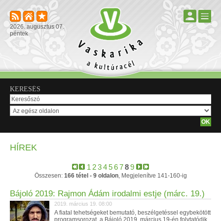
2026. augusztus 07.
péntek
KERESÉS
HÍREK
1
2
3
4
5
6
7
8
9
Összesen:
166 tétel - 9 oldalon
, Megjelenítve 141-160-ig
Bájoló 2019: Rajmon Ádám irodalmi estje (márc. 19.)
2019. március 19. 08:00
A fiatal tehetségeket bemutató, beszélgetéssel egybekötött
programsorozat, a Bájoló 2019. március 19-én folytatódik