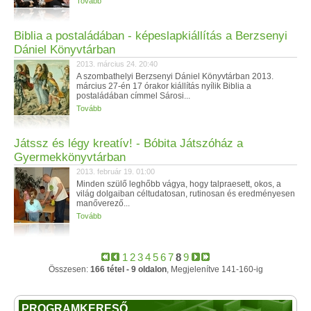
Tovább
Biblia a postaládában - képeslapkiállítás a Berzsenyi
Dániel Könyvtárban
2013. március 24. 20:40
A szombathelyi Berzsenyi Dániel Könyvtárban 2013.
március 27-én 17 órakor kiállítás nyílik Biblia a
postaládában címmel Sárosi...
Tovább
Játssz és légy kreatív! - Bóbita Játszóház a
Gyermekkönyvtárban
2013. február 19. 01:00
Minden szülő leghőbb vágya, hogy talpraesett, okos, a
világ dolgaiban céltudatosan, rutinosan és eredményesen
manőverező...
Tovább
1
2
3
4
5
6
7
8
9
Összesen:
166 tétel - 9 oldalon
, Megjelenítve 141-160-ig
PROGRAMKERESŐ