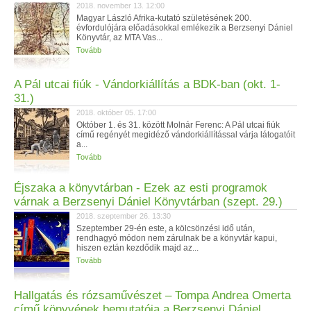
2018. november 13. 12:00
Magyar László Afrika-kutató születésének 200.
évfordulójára előadásokkal emlékezik a Berzsenyi Dániel
Könyvtár, az MTA Vas...
Tovább
A Pál utcai fiúk - Vándorkiállítás a BDK-ban (okt. 1-
31.)
2018. október 05. 17:00
Október 1. és 31. között Molnár Ferenc: A Pál utcai fiúk
című regényét megidéző vándorkiállítással várja látogatóit
a...
Tovább
Éjszaka a könyvtárban - Ezek az esti programok
várnak a Berzsenyi Dániel Könyvtárban (szept. 29.)
2018. szeptember 26. 13:30
Szeptember 29-én este, a kölcsönzési idő után,
rendhagyó módon nem zárulnak be a könyvtár kapui,
hiszen eztán kezdődik majd az...
Tovább
Hallgatás és rózsaművészet – Tompa Andrea Omerta
című könyvének bemutatója a Berzsenyi Dániel