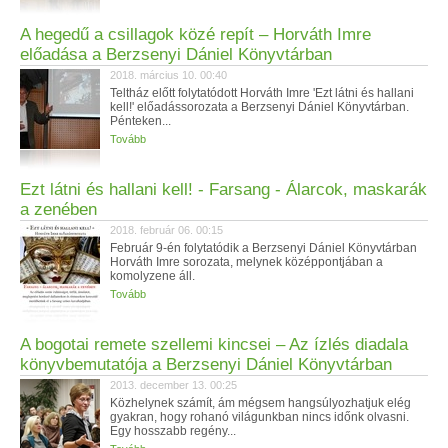
A hegedű a csillagok közé repít – Horváth Imre
előadása a Berzsenyi Dániel Könyvtárban
2018. március 10. 00:40
Teltház előtt folytatódott Horváth Imre 'Ezt látni és hallani
kell!' előadássorozata a Berzsenyi Dániel Könyvtárban.
Pénteken...
Tovább
Ezt látni és hallani kell! - Farsang - Álarcok, maskarák
a zenében
2018. február 06. 00:15
Február 9-én folytatódik a Berzsenyi Dániel Könyvtárban
Horváth Imre sorozata, melynek középpontjában a
komolyzene áll.
Tovább
A bogotai remete szellemi kincsei – Az ízlés diadala
könyvbemutatója a Berzsenyi Dániel Könyvtárban
2013. december 13. 00:25
Közhelynek számít, ám mégsem hangsúlyozhatjuk elég
gyakran, hogy rohanó világunkban nincs időnk olvasni.
Egy hosszabb regény...