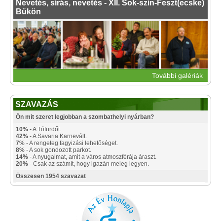
Nevetés, sírás, nevetés - XII. Sok-szín-Feszt(ecske)
Bükön
További galériák
SZAVAZÁS
Ön mit szeret legjobban a szombathelyi nyárban?
10%
- A Tófürdőt.
42%
- A Savaria Karnevált.
7%
- A rengeteg fagyizási lehetőséget.
8%
- A sok gondozott parkot.
14%
- A nyugalmat, amit a város atmoszférája áraszt.
20%
- Csak az számít, hogy igazán meleg legyen.
Összesen 1954 szavazat