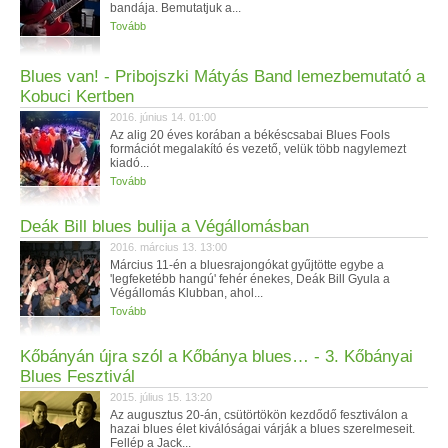
bandája. Bemutatjuk a...
Tovább
Blues van! - Pribojszki Mátyás Band lemezbemutató a
Kobuci Kertben
2016. június 14. 01:00
Az alig 20 éves korában a békéscsabai Blues Fools
formációt megalakító és vezető, velük több nagylemezt
kiadó...
Tovább
Deák Bill blues bulija a Végállomásban
2016. március 13. 13:00
Március 11-én a bluesrajongókat gyűjtötte egybe a
'legfeketébb hangú' fehér énekes, Deák Bill Gyula a
Végállomás Klubban, ahol...
Tovább
Kőbányán újra szól a Kőbánya blues… - 3. Kőbányai
Blues Fesztivál
2015. július 15. 13:20
Az augusztus 20-án, csütörtökön kezdődő fesztiválon a
hazai blues élet kiválóságai várják a blues szerelmeseit.
Fellép a Jack...