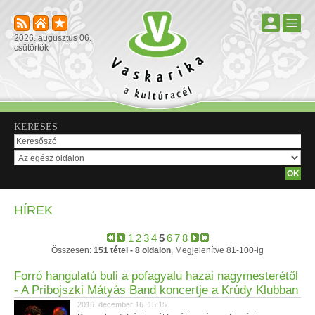
2026. augusztus 06.
csütörtök
KERESÉS
HÍREK
1
2
3
4
5
6
7
8
Összesen:
151 tétel - 8 oldalon
, Megjelenítve 81-100-ig
Forró hangulatú buli a pofagyalu hazai nagymesterétől
- A Pribojszki Mátyás Band koncertje a Krúdy Klubban
2016. december 16. 15:15