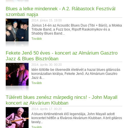
Blues a lelke mindennek - A 2. Rábastock Fesztivál
szombati napja
2014. június 15. 19:00
Június 14-én az Acoustic Blues Duo (Tibi + Báró), a Mokka
Tribute Band, a Fuzz box, Ripoff Raskolnyikov és a
Shabby Blues Band...
Tovább
Fekete Jenő 50 éves - koncert az Almárium Gasztro
Jazz & Blues Bisztróban
2014. április 30. 00:20
Idén töltötte be ötvenedik életévét a hazai blues gitározás
koronázatlan királya, Fekete Jenő. Az Almárium Gasztro
Jazz &...
Tovább
Túlérett blues zenész márpedig nincs! - John Mayall
koncert az Akvárium Klubban
2014. április 17. 00:20
A blues történetének élő legendája, John Mayall adott
koncertet hétfőn a fővárosi Akvárium Klubban. A brit gitáros
tavaly...
Tovább