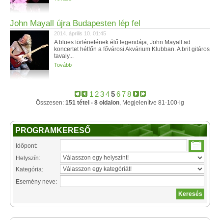
John Mayall újra Budapesten lép fel
2014. április 10. 01:45
A blues történetének élő legendája, John Mayall ad
koncertet hétfőn a fővárosi Akvárium Klubban. A brit gitáros
tavaly...
Tovább
1
2
3
4
5
6
7
8
Összesen:
151 tétel - 8 oldalon
, Megjelenítve 81-100-ig
PROGRAMKERESŐ
Időpont:
Helyszín:
Kategória:
Esemény neve: