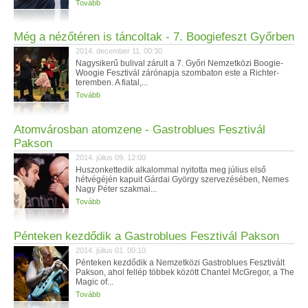
Tovább
Még a nézőtéren is táncoltak - 7. Boogiefeszt Győrben
2014. december 11. 00:30
Nagysikerű bulival zárult a 7. Győri Nemzetközi Boogie-
Woogie Fesztivál zárónapja szombaton este a Richter-
teremben. A fiatal,...
Tovább
Atomvárosban atomzene - Gastroblues Fesztivál
Pakson
2014. július 09. 12:00
Huszonkettedik alkalommal nyitotta meg július első
hétvégéjén kapuit Gárdai György szervezésében, Nemes
Nagy Péter szakmai...
Tovább
Pénteken kezdődik a Gastroblues Fesztivál Pakson
2014. július 01. 00:10
Pénteken kezdődik a Nemzetközi Gastroblues Fesztivált
Pakson, ahol fellép többek között Chantel McGregor, a The
Magic of...
Tovább