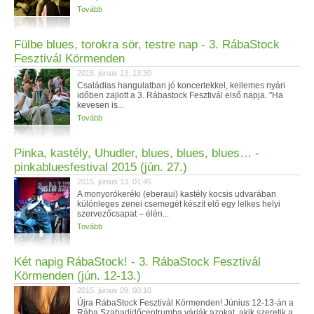
Tovább
Fülbe blues, torokra sör, testre nap - 3. RábaStock
Fesztivál Körmenden
2015. június 13. 13:30
Családias hangulatban jó koncertekkel, kellemes nyári
időben zajlott a 3. Rábastock Fesztivál első napja. "Ha
kevesen is...
Tovább
Pinka, kastély, Uhudler, blues, blues, blues… -
pinkabluesfestival 2015 (jún. 27.)
2015. június 13. 01:45
A monyorókeréki (eberaui) kastély kocsis udvarában
különleges zenei csemegét készít elő egy lelkes helyi
szervezőcsapat – élén...
Tovább
Két napig RábaStock! - 3. RábaStock Fesztivál
Körmenden (jún. 12-13.)
2015. június 09. 00:10
Újra RábaStock Fesztivál Körmenden! Június 12-13-án a
Rába Szabadidőcentrumba várják azokat, akik szeretik a