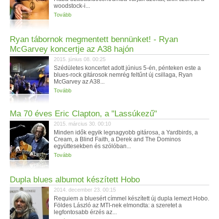
woodstock-i...
Tovább
Ryan tábornok megmentett bennünket! - Ryan
McGarvey koncertje az A38 hajón
2015. június 08. 00:25
Szédületes koncertet adott június 5-én, pénteken este a
blues-rock gitárosok nemrég feltűnt új csillaga, Ryan
McGarvey az A38...
Tovább
Ma 70 éves Eric Clapton, a "Lassúkezű"
2015. március 30. 00:10
Minden idők egyik legnagyobb gitárosa, a Yardbirds, a
Cream, a Blind Faith, a Derek and The Dominos
együttesekben és szólóban...
Tovább
Dupla blues albumot készített Hobo
2014. december 23. 00:15
Requiem a bluesért címmel készített új dupla lemezt Hobo.
Földes László az MTI-nek elmondta: a szeretet a
legfontosabb érzés az...