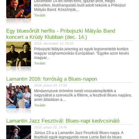
December 14-én ismét forró, igazán profi, mégis
közvetlen, klubhangulatú bulit adott nekünk a Pribojszi
Mátyás Band. Köszönjük,...
Tovább
Egy bluesőrült herflis - Pribojszki Mátyás Band
koncert a Krúdy Klubban (dec. 14.)
2016. december 12. 00:25
Pribojszki Mátyás jelenleg az egyik legismertebb kortárs
magyar szájharmonikás Európában. "Egyike azon kevés
magyar...
Tovább
Lamantin 2016: forróság a Blues-napon
2016. június 24. 17:50
Mindannyiunk örömére ismét visszatelepítették a
nagysátrat a szervezők a főtérre, a fesztivál Blues napjára,
amin általában a...
Tovább
Lamantin Jazz Fesztivál: Blues-napi kedvcsináló
2016. június 22. 14:45
Június 23-a a Lamantin Jazz Fesztivál Blues napja. A
fesztivál egyik legnagyobb neve Lurrie Bell és blues