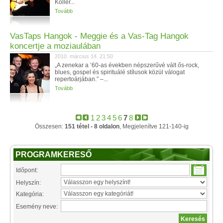
Koller...
Tovább
VasTaps Hangok - Meggie és a Vas-Tag Hangok
koncertje a moziaulában
2010. március 14. 21:50
„A zenekar a ’60-as években népszerűvé vált ős-rock,
blues, gospel és spirituálé stílusok közül válogat
repertoárjában.” –...
Tovább
1
2
3
4
5
6
7
8
Összesen:
151 tétel - 8 oldalon
, Megjelenítve 121-140-ig
PROGRAMKERESŐ
Időpont:
Helyszín:
Kategória:
Esemény neve: