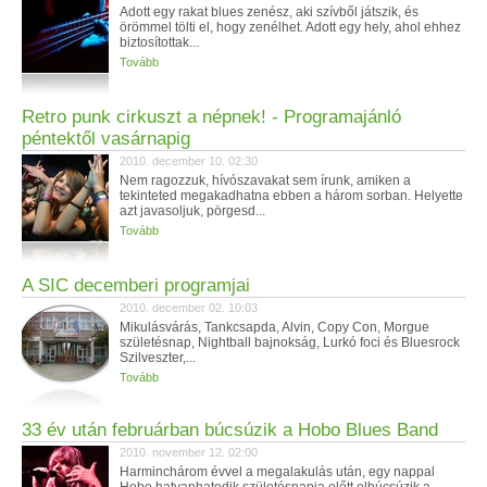
Adott egy rakat blues zenész, aki szívből játszik, és
örömmel tölti el, hogy zenélhet. Adott egy hely, ahol ehhez
biztosítottak...
Tovább
Retro punk cirkuszt a népnek! - Programajánló
péntektől vasárnapig
2010. december 10. 02:30
Nem ragozzuk, hívószavakat sem írunk, amiken a
tekinteted megakadhatna ebben a három sorban. Helyette
azt javasoljuk, pörgesd...
Tovább
A SIC decemberi programjai
2010. december 02. 10:03
Mikulásvárás, Tankcsapda, Alvin, Copy Con, Morgue
születésnap, Nightball bajnokság, Lurkó foci és Bluesrock
Szilveszter,...
Tovább
33 év után februárban búcsúzik a Hobo Blues Band
2010. november 12. 02:00
Harminchárom évvel a megalakulás után, egy nappal