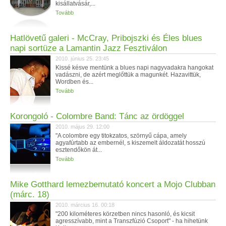
kisállatvásár,...
Tovább
Hatlövetű galeri - McCray, Pribojszki és Éles blues
napi sortüze a Lamantin Jazz Fesztiválon
2010. június 25. 23:45
Kissé késve mentünk a blues napi nagyvadakra hangokat
vadászni, de azért meglőttük a magunkét. Hazavittük,
Wordben és...
Tovább
Korongoló - Colombre Band: Tánc az ördöggel
2010. május 29. 12:00
"A colombre egy titokzatos, szörnyű cápa, amely
agyafúrtabb az embernél, s kiszemelt áldozatát hosszú
esztendőkön át...
Tovább
Mike Gotthard lemezbemutató koncert a Mojo Clubban
(márc. 18)
2010. március 16. 00:18
"200 kilométeres körzetben nincs hasonló, és kicsit
agresszívabb, mint a Transzfúzió Csoport" - ha hihetünk