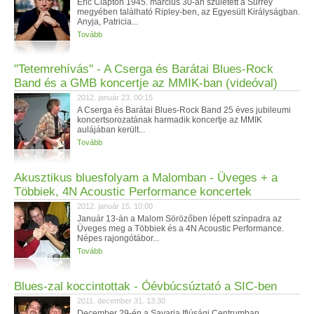
Eric Clapton 1945. március 30-án született a Surrey
megyében található Ripley-ben, az Egyesült Királyságban.
Anyja, Patricia...
Tovább
"Tetemrehívás" - A Cserga és Barátai Blues-Rock
Band és a GMB koncertje az MMIK-ban (videóval)
2012. január 23. 00:15
A Cserga és Barátai Blues-Rock Band 25 éves jubileumi
koncertsorozatának harmadik koncertje az MMIK
aulájában került...
Tovább
Akusztikus bluesfolyam a Malomban - Üveges + a
Többiek, 4N Acoustic Performance koncertek
2012. január 15. 10:00
Január 13-án a Malom Sörözőben lépett színpadra az
Üveges meg a Többiek és a 4N Acoustic Performance.
Népes rajongótábor...
Tovább
Blues-zal koccintottak - Óévbúcsúztató a SIC-ben
2011. december 31. 13:30
December 29-én a Savaria Ifjúsági Centrumban