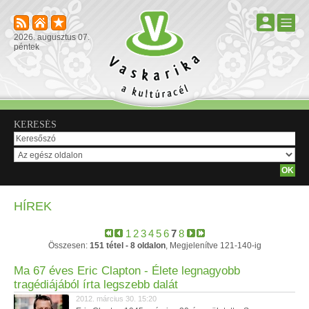
2026. augusztus 07.
péntek
KERESÉS
HÍREK
1
2
3
4
5
6
7
8
Összesen:
151 tétel - 8 oldalon
, Megjelenítve 121-140-ig
Ma 67 éves Eric Clapton - Élete legnagyobb
tragédiájából írta legszebb dalát
2012. március 30. 15:20