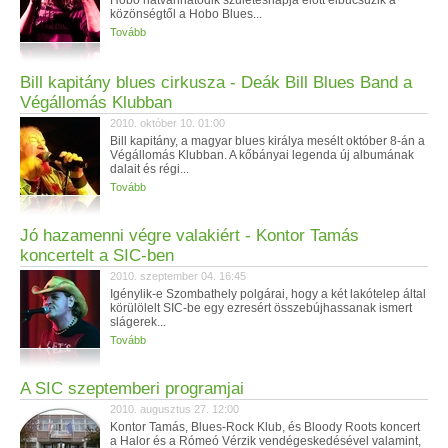
Hobo hatvanhatodik születésnapja előtt elbúcsúzik a
közönségtől a Hobo Blues...
Tovább
Bill kapitány blues cirkusza - Deák Bill Blues Band a
Végállomás Klubban
2010. október 10. 01:00
Bill kapitány, a magyar blues királya mesélt október 8-án a
Végállomás Klubban. A kőbányai legenda új albumának
dalait és régi...
Tovább
Jó hazamenni végre valakiért - Kontor Tamás
koncertelt a SIC-ben
2010. szeptember 04. 16:45
Igénylik-e Szombathely polgárai, hogy a két lakótelep által
körülölelt SIC-be egy ezresért összebújhassanak ismert
slágerek...
Tovább
A SIC szeptemberi programjai
2010. augusztus 27. 12:00
Kontor Tamás, Blues-Rock Klub, és Bloody Roots koncert
a Halor és a Rómeó Vérzik vendégeskedésével valamint,