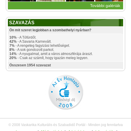
További galériák
SZAVAZÁS
Ön mit szeret legjobban a szombathelyi nyárban?
10%
- A Tófürdőt.
42%
- A Savaria Karnevált.
7%
- A rengeteg fagyizási lehetőséget.
8%
- A sok gondozott parkot.
14%
- A nyugalmat, amit a város atmoszférája áraszt.
20%
- Csak az számít, hogy igazán meleg legyen.
Összesen 1954 szavazat
© 2008 Vaskarika Kulturális és Szabadidő Portál - Minden jog fenntartva