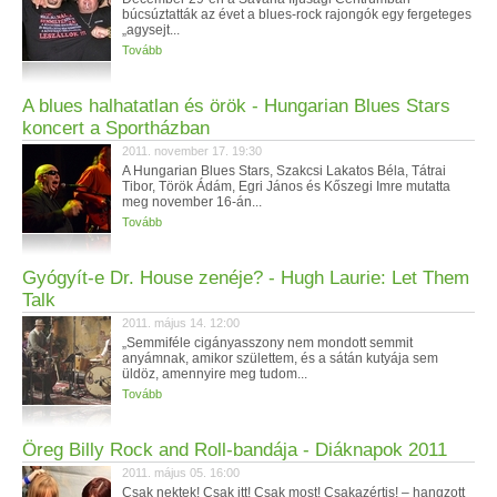
búcsúztatták az évet a blues-rock rajongók egy fergeteges
„agysejt...
Tovább
A blues halhatatlan és örök - Hungarian Blues Stars
koncert a Sportházban
2011. november 17. 19:30
A Hungarian Blues Stars, Szakcsi Lakatos Béla, Tátrai
Tibor, Török Ádám, Egri János és Kőszegi Imre mutatta
meg november 16-án...
Tovább
Gyógyít-e Dr. House zenéje? - Hugh Laurie: Let Them
Talk
2011. május 14. 12:00
„Semmiféle cigányasszony nem mondott semmit
anyámnak, amikor születtem, és a sátán kutyája sem
üldöz, amennyire meg tudom...
Tovább
Öreg Billy Rock and Roll-bandája - Diáknapok 2011
2011. május 05. 16:00
Csak nektek! Csak itt! Csak most! Csakazértis! – hangzott