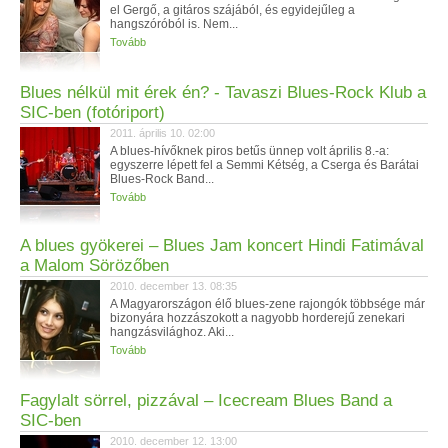
el Gergő, a gitáros szájából, és egyidejűleg a
hangszóróból is. Nem...
Tovább
Blues nélkül mit érek én? - Tavaszi Blues-Rock Klub a
SIC-ben (fotóriport)
2011. április 10. 02:00
A blues-hívőknek piros betűs ünnep volt április 8.-a:
egyszerre lépett fel a Semmi Kétség, a Cserga és Barátai
Blues-Rock Band...
Tovább
A blues gyökerei – Blues Jam koncert Hindi Fatimával
a Malom Sörözőben
2010. december 13. 08:35
A Magyarországon élő blues-zene rajongók többsége már
bizonyára hozzászokott a nagyobb horderejű zenekari
hangzásvilághoz. Aki...
Tovább
Fagylalt sörrel, pizzával – Icecream Blues Band a
SIC-ben
2010. december 12. 13:00