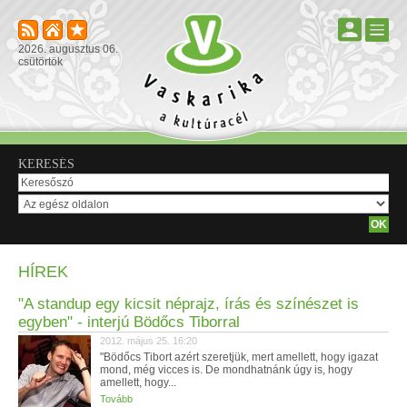
2026. augusztus 06.
csütörtök
KERESÉS
HÍREK
"A standup egy kicsit néprajz, írás és színészet is
egyben" - interjú Bödőcs Tiborral
2012. május 25. 16:20
"Bödőcs Tibort azért szeretjük, mert amellett, hogy igazat
mond, még vicces is. De mondhatnánk úgy is, hogy
amellett, hogy...
Tovább