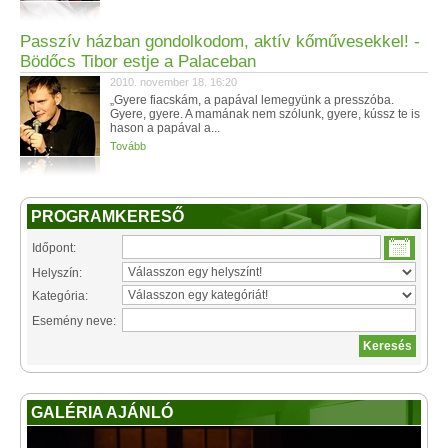
Passzív házban gondolkodom, aktív kőművesekkel! -
Bödőcs Tibor estje a Palaceban
2010. november 18. 16:20
„Gyere fiacskám, a papával lemegyünk a presszóba.
Gyere, gyere. A mamának nem szólunk, gyere, kússz te is
hason a papával a...
Tovább
PROGRAMKERESŐ
Időpont:
Helyszín:
Kategória:
Esemény neve:
GALÉRIA AJÁNLÓ