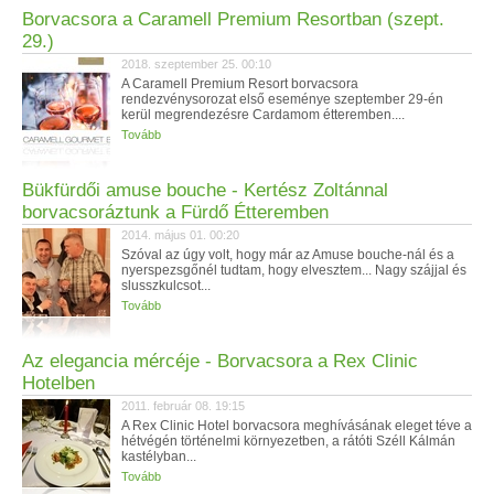
Borvacsora a Caramell Premium Resortban (szept.
29.)
2018. szeptember 25. 00:10
A Caramell Premium Resort borvacsora
rendezvénysorozat első eseménye szeptember 29-én
kerül megrendezésre Cardamom étteremben....
Tovább
Bükfürdői amuse bouche - Kertész Zoltánnal
borvacsoráztunk a Fürdő Étteremben
2014. május 01. 00:20
Szóval az úgy volt, hogy már az Amuse bouche-nál és a
nyerspezsgőnél tudtam, hogy elvesztem... Nagy szájjal és
slusszkulcsot...
Tovább
Az elegancia mércéje - Borvacsora a Rex Clinic
Hotelben
2011. február 08. 19:15
A Rex Clinic Hotel borvacsora meghívásának eleget téve a
hétvégén történelmi környezetben, a rátóti Széll Kálmán
kastélyban...
Tovább