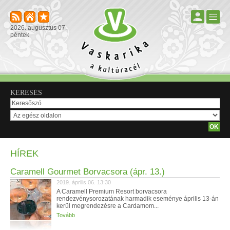
2026. augusztus 07.
péntek
KERESÉS
HÍREK
Caramell Gourmet Borvacsora (ápr. 13.)
2019. április 06. 13:30
A Caramell Premium Resort borvacsora
rendezvénysorozatának harmadik eseménye április 13-án
kerül megrendezésre a Cardamom...
Tovább