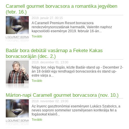
Caramell gourmet borvacsora a romantika jegyében
(febr. 16.)
2019. január 27. 00:15
A Caramell Premium Resort borvacsora
rendezvénysorozatának harmadik, Valentin naphoz
kapcsolódó eseménye 2019. február 16-án...
Tovább
Badár bora debütál vasárnap a Fekete Kakas
borvacsoráján (dec. 2.)
2018. december 01. 13:00
Négy bor, négy fogás, közte Badár-stand up - December 2-
án 18 órától egy rendhagyó borvacsorára és stand up-
estre várja a...
Tovább
Márton-napi Caramell gourmet borvacsora (nov. 10.)
2018. november 02. 19:00
Az ínyenc gasztronómiai eseményen Lukács Szabolcs, a
neves soproni sommelier személyesen konferálja fel a
fogásokat kísérő...
Tovább