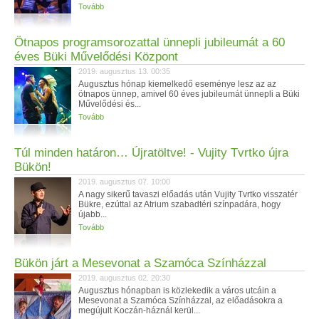
Tovább
Ötnapos programsorozattal ünnepli jubileumát a 60
éves Büki Művelődési Központ
2019. augusztus 13. 00:35
Augusztus hónap kiemelkedő eseménye lesz az az
ötnapos ünnep, amivel 60 éves jubileumát ünnepli a Büki
Művelődési és...
Tovább
Túl minden határon… Újratöltve! - Vujity Tvrtko újra
Bükön!
2019. augusztus 07. 10:00
A nagy sikerű tavaszi előadás után Vujity Tvrtko visszatér
Bükre, ezúttal az Atrium szabadtéri színpadára, hogy
újabb...
Tovább
Bükön járt a Mesevonat a Szamóca Színházzal
2019. augusztus 02. 20:30
Augusztus hónapban is közlekedik a város utcáin a
Mesevonat a Szamóca Színházzal, az előadásokra a
megújult Koczán-háznál kerül...