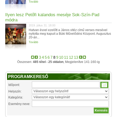
Tovább
Ilyen lesz Petőfi kalandos meséje Sok-Szín-Pad
módra
2019. július 31. 18:00
Hatvan évvel ezelőtt a János vitéz című verses mesével
nyitotta meg kapuit a Büki Művelődési Központ. Augusztus
20-án...
Tovább
3
4
5
6
7
8
9
10
11
12
13
Összesen:
485 tétel - 25 oldalon
, Megjelenítve 141-160-ig
PROGRAMKERESŐ
Időpont:
Helyszín:
Kategória:
Esemény neve: