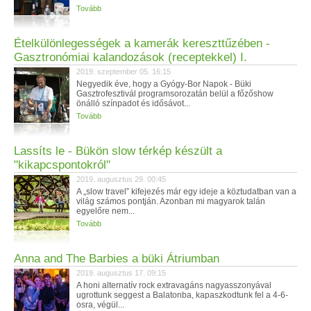
Tovább
Ételkülönlegességek a kamerák kereszttűzében -
Gasztronómiai kalandozások (receptekkel) I.
2019. szeptember 05. 16:15
Negyedik éve, hogy a Gyógy-Bor Napok - Büki
Gasztrofesztivál programsorozatán belül a főzőshow
önálló színpadot és idősávot...
Tovább
Lassíts le - Bükön slow térkép készült a
"kikapcspontokról"
2019. augusztus 29. 00:45
A „slow travel” kifejezés már egy ideje a köztudatban van a
világ számos pontján. Azonban mi magyarok talán
egyelőre nem...
Tovább
Anna and The Barbies a büki Átriumban
2019. augusztus 17. 09:15
A honi alternatív rock extravagáns nagyasszonyával
ugrottunk seggest a Balatonba, kapaszkodtunk fel a 4-6-
osra, végül...