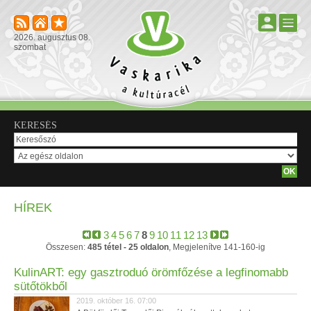
2026. augusztus 08.
szombat
KERESÉS
HÍREK
3
4
5
6
7
8
9
10
11
12
13
Összesen:
485 tétel - 25 oldalon
, Megjelenítve 141-160-ig
KulinART: egy gasztroduó örömfőzése a legfinomabb
sütőtökből
2019. október 16. 07:00