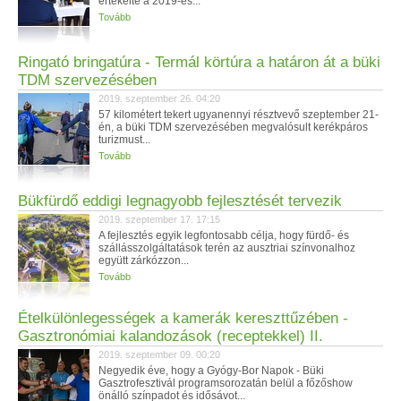
értékelte a 2019-es...
Tovább
Ringató bringatúra - Termál körtúra a határon át a büki
TDM szervezésében
2019. szeptember 26. 04:20
57 kilométert tekert ugyanennyi résztvevő szeptember 21-
én, a büki TDM szervezésében megvalósult kerékpáros
turizmust...
Tovább
Bükfürdő eddigi legnagyobb fejlesztését tervezik
2019. szeptember 17. 17:15
A fejlesztés egyik legfontosabb célja, hogy fürdő- és
szállásszolgáltatások terén az ausztriai színvonalhoz
együtt zárkózzon...
Tovább
Ételkülönlegességek a kamerák kereszttűzében -
Gasztronómiai kalandozások (receptekkel) II.
2019. szeptember 09. 00:20
Negyedik éve, hogy a Gyógy-Bor Napok - Büki
Gasztrofesztivál programsorozatán belül a főzőshow
önálló színpadot és idősávot...