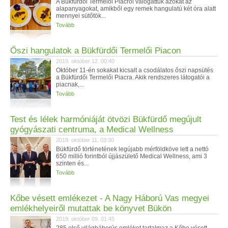
A Bükfürdői Termelői Piacról válogattuk azokat az
alapanyagokat, amikből egy remek hangulatú két óra alatt
mennyei sütőtök...
Tovább
Őszi hangulatok a Bükfürdői Termelői Piacon
2019. október 12. 00:40
Október 11-én sokakat kicsalt a csodálatos őszi napsütés
a Bükfürdői Termelői Piacra. Akik rendszeres látogatói a
piacnak,...
Tovább
Test és lélek harmóniáját ötvözi Bükfürdő megújult
gyógyászati centruma, a Medical Wellness
2019. október 11. 03:30
Bükfürdő történetének legújabb mérföldköve lett a nettó
650 millió forintból újjászülető Medical Wellness, ami 3
szinten és...
Tovább
Kőbe vésett emlékezet - A Nagy Háború Vas megyei
emlékhelyeiről mutattak be könyvet Bükön
2019. október 09. 01:45