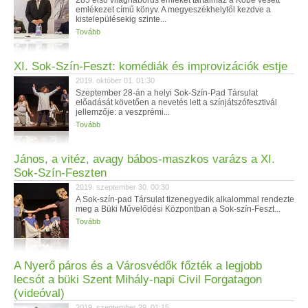
285 első világháborús emléket tartalmaz a Kőbe vésett
emlékezet című könyv. A megyeszékhelytől kezdve a
kistelepülésekig szinte...
Tovább
XI. Sok-Szín-Feszt: komédiák és improvizációk estje
2019. október 01. 01:30
Szeptember 28-án a helyi Sok-Szín-Pad Társulat
előadását követően a nevetés lett a színjátszófesztivál
jellemzője: a veszprémi...
Tovább
János, a vitéz, avagy bábos-maszkos varázs a XI.
Sok-Szín-Feszten
2019. szeptember 30. 00:30
A Sok-szín-pad Társulat tizenegyedik alkalommal rendezte
meg a Büki Művelődési Központban a Sok-szín-Feszt...
Tovább
A Nyerő páros és a Városvédők főzték a legjobb
lecsót a büki Szent Mihály-napi Civil Forgatagon
(videóval)
2019. szeptember 29. 01:15