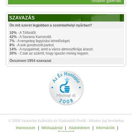
További galériák
SZAVAZÁS
Ön mit szeret legjobban a szombathelyi nyárban?
10%
- A Tófürdőt.
42%
- A Savaria Karnevált.
7%
- A rengeteg fagyizási lehetőséget.
8%
- A sok gondozott parkot.
14%
- A nyugalmat, amit a város atmoszférája áraszt.
20%
- Csak az számít, hogy igazán meleg legyen.
Összesen 1954 szavazat
© 2008 Vaskarika Kulturális és Szabadidő Portál - Minden jog fenntartva
Impresszum
|
Médiaajánlat
|
Adatvédelem
|
Információk
|
Kapcsolat