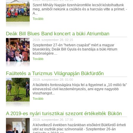
Szent Mihály Napján tizenháromféle lecsót kóstolhattunk
meg, amiből nekünk a csülkös és a harcsás vitte a prímet. -
A...
Tovább
Deák Bill Blues Band koncert a büki Atriumban
2019. szeptember 28. 02:15
Szeptember 27-én "hetven csapást" mért a magyar
blueskirály, Deák Bill Gyula és bandája a büki Atrium
közönségére....
Tovább
Faültetés a Turizmus Világnapján Bükfürdőn
2019. szeptember 28. 01:00
A faültetés fontosságára hívja fel a figyelmet a „10 millió fa”
elnevezésű civil kezdeményezés, ami egyre nagyobb
visszhangot...
Tovább
A 2019-es nyári turisztikai szezont értékelték Bükön
2019. szeptember 26. 17:30
A következő években hazánkban elsőként Bükfürdő érheti
utol az osztrák piac színvonalát - Szeptember 26-án