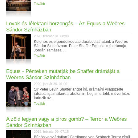
Tovább
Lovak és lélektani borzongás – Az Equus a Weöres
Sándor Színházban
2020. február 01. 08:00
Különös és elgondolkodtató darabot láthatunk a Weöres
Sándor Színházban. Peter Shaffer Equus című drámája
Jordán Tamással,...
Tovább
Equus - Pénteken mutatják be Shaffer drámáját a
Weöres Sándor Színházban
2020. január 30. 01:00
Sir Peter Levin Shaffer angol író, drámaíró világszerte
játszott, igazi sikerdarabokat írt. Legismertebb művei közé
tartozik az...
Tovább
A zöld legyen vagy a piros gomb? – Terror a Weöres
Sándor Színházban
2019. február 09. 07:15
Bűnös vagy ártatlan? Ferdinand von Schirach Terror című