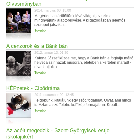
Olvasmányban
2014. március 08. 15:00
Megérteni a körülöttünk lévő világot, ez szinte
mindnyájunk alaptörekvése. A kiigazodásban jelentős
szerepet játszik a...
Tovább
A cenzorok és a Bánk bán
2012. január 13. 01:30
Katona József küzdelme, hogy a Bánk bán elfoglalja méltó
helyét a színházak műsorán, életében sikertelen maradt -
olvashatjuk a...
Tovább
KÉPzetek - Cipődráma
2011. december 02. 12:45
Feldobunk, kitalálunk egy szót, fogalmat. Olyat, ami nincs
is. Aztán a szó "életre kel" kép formájában. Kreált...
Tovább
Az acélt megedzik - Szent-Györgyisek estje
iskolájukért