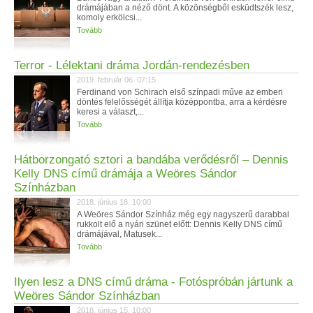
drámájában a néző dönt. A közönségből esküdtszék lesz,
komoly erkölcsi...
Tovább
Terror - Lélektani dráma Jordán-rendezésben
2019. február 06. 07:15
Ferdinand von Schirach első színpadi műve az emberi
döntés felelősségét állítja középpontba, arra a kérdésre
keresi a választ,...
Tovább
Hátborzongató sztori a bandába verődésről – Dennis
Kelly DNS című drámája a Weöres Sándor
Színházban
2018. június 18. 10:00
A Weöres Sándor Színház még egy nagyszerű darabbal
rukkolt elő a nyári szünet előtt: Dennis Kelly DNS című
drámájával, Matusek...
Tovább
Ilyen lesz a DNS című dráma - Fotóspróbán jártunk a
Weöres Sándor Színházban
2018. június 15. 10:00