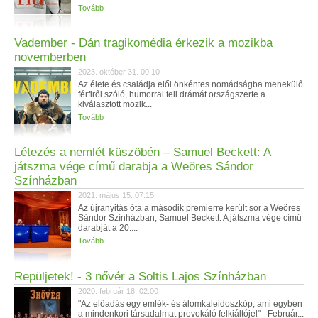
Tovább
Vadember - Dán tragikomédia érkezik a mozikba
novemberben
2023. október 31. 00:10
Az élete és családja elől önkéntes nomádságba menekülő
férfiről szóló, humorral teli drámát országszerte a
kiválasztott mozik...
Tovább
Létezés a nemlét küszöbén – Samuel Beckett: A
játszma vége című darabja a Weöres Sándor
Színházban
2021. május 15. 07:15
Az újranyitás óta a második premierre került sor a Weöres
Sándor Színházban, Samuel Beckett: A játszma vége című
darabját a 20....
Tovább
Repüljetek! - 3 nővér a Soltis Lajos Színházban
2020. február 18. 02:00
"Az előadás egy emlék- és álomkaleidoszkóp, ami egyben
a mindenkori társadalmat provokáló felkiáltójel" - Február...