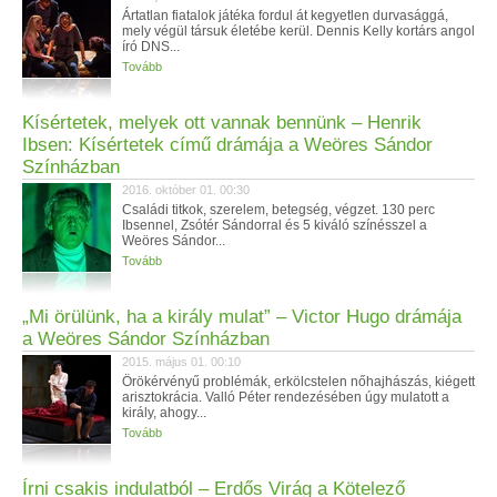
Ártatlan fiatalok játéka fordul át kegyetlen durvasággá,
mely végül társuk életébe kerül. Dennis Kelly kortárs angol
író DNS...
Tovább
Kísértetek, melyek ott vannak bennünk – Henrik
Ibsen: Kísértetek című drámája a Weöres Sándor
Színházban
2016. október 01. 00:30
Családi titkok, szerelem, betegség, végzet. 130 perc
Ibsennel, Zsótér Sándorral és 5 kiváló színésszel a
Weöres Sándor...
Tovább
„Mi örülünk, ha a király mulat” – Victor Hugo drámája
a Weöres Sándor Színházban
2015. május 01. 00:10
Örökérvényű problémák, erkölcstelen nőhajhászás, kiégett
arisztokrácia. Valló Péter rendezésében úgy mulatott a
király, ahogy...
Tovább
Írni csakis indulatból – Erdős Virág a Kötelező