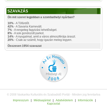
SZAVAZÁS
Ön mit szeret legjobban a szombathelyi nyárban?
10%
- A Tófürdőt.
42%
- A Savaria Karnevált.
7%
- A rengeteg fagyizási lehetőséget.
8%
- A sok gondozott parkot.
14%
- A nyugalmat, amit a város atmoszférája áraszt.
20%
- Csak az számít, hogy igazán meleg legyen.
Összesen 1954 szavazat
© 2008 Vaskarika Kulturális és Szabadidő Portál - Minden jog fenntartva
Impresszum
|
Médiaajánlat
|
Adatvédelem
|
Információk
|
Kapcsolat