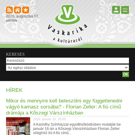
2026. augusztus 07.
péntek
KERESÉS
HÍREK
Mikor és mennyire kell beleszólni egy függetlenedni
vágyó kamasz sorsába? - Florian Zeller: A fiú című
drámája a Kőszegi Várszínházban
2026. január 10. 20:00
A Karinthy Színházzal együttműködésben mutatják be
január 16-án a Kőszegi Várszínházban Florian Zeller
világhírű író A fiú című...