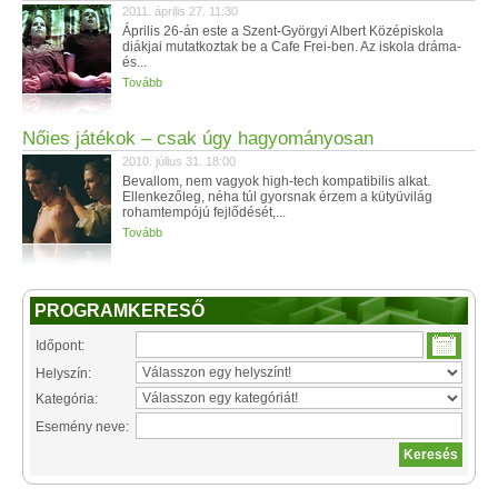
2011. április 27. 11:30
Április 26-án este a Szent-Györgyi Albert Középiskola
diákjai mutatkoztak be a Cafe Frei-ben. Az iskola dráma-
és...
Tovább
Nőies játékok – csak úgy hagyományosan
2010. július 31. 18:00
Bevallom, nem vagyok high-tech kompatibilis alkat.
Ellenkezőleg, néha túl gyorsnak érzem a kütyüvilág
rohamtempójú fejlődését,...
Tovább
PROGRAMKERESŐ
Időpont:
Helyszín:
Kategória:
Esemény neve: