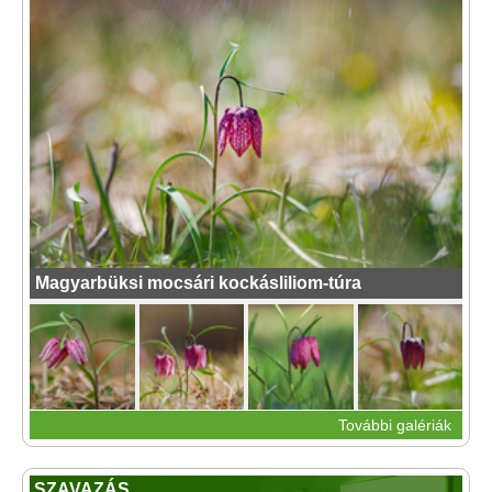
Magyarbüksi mocsári kockásliliom-túra
További galériák
SZAVAZÁS