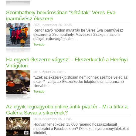
Szombathely belvárosában "sétáltak" Veres Éva
iparművész ékszerei
2021. november 26. 00:35
Rendhagyó módon mutatták be Veres Éva iparművész
ékszereit a Szombathelyi Művészeti Szakgimnázium
diákjai: extravagáns, ám...
Tovább
Ha egyedi ékszerre vágysz! - Ékszerkuckó a Herényi
Virágúton
2015. április 24. 00:15
"Ezek az ékszerek biztosan nem jönnek szembe veled az
utcán!" - vallja az Ékszerkuckó tulajdonosa, Labanczné
Horváth...
Tovább
Az egyik legnagyobb online antik piactér - Mi a titka a
Galéria Savaria sikerének?
2010. december 05. 11:45
Hogyan lehet közel 15.000 rajongó hozzászólásait
moderálni a Facebook-on? Ötleteket, nyereményjátékokat
kitalálni,...