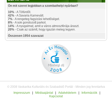
Ön mit szeret legjobban a szombathelyi nyárban?
10%
- A Tófürdőt.
42%
- A Savaria Karnevált.
7%
- A rengeteg fagyizási lehetőséget.
8%
- A sok gondozott parkot.
14%
- A nyugalmat, amit a város atmoszférája áraszt.
20%
- Csak az számít, hogy igazán meleg legyen.
Összesen 1954 szavazat
© 2008 Vaskarika Kulturális és Szabadidő Portál - Minden jog fenntartva
Impresszum
|
Médiaajánlat
|
Adatvédelem
|
Információk
|
Kapcsolat