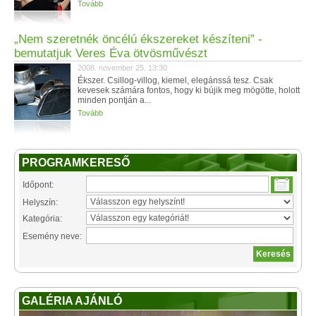
Tovább
„Nem szeretnék öncélú ékszereket készíteni” -
bemutatjuk Veres Éva ötvösművészt
2008. november 25. 13:30
Ékszer. Csillog-villog, kiemel, elegánssá tesz. Csak
kevesek számára fontos, hogy ki bújik meg mögötte, holott
minden pontján a...
Tovább
PROGRAMKERESŐ
Időpont:
Helyszín:
Kategória:
Esemény neve:
GALÉRIA AJÁNLÓ