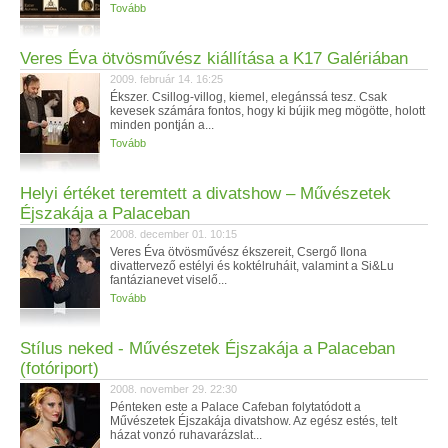
Tovább
Veres Éva ötvösművész kiállítása a K17 Galériában
2009. február 14. 16:25
Ékszer. Csillog-villog, kiemel, elegánssá tesz. Csak
kevesek számára fontos, hogy ki bújik meg mögötte, holott
minden pontján a...
Tovább
Helyi értéket teremtett a divatshow – Művészetek
Éjszakája a Palaceban
2008. december 01. 10:15
Veres Éva ötvösművész ékszereit, Csergő Ilona
divattervező estélyi és koktélruháit, valamint a Si&Lu
fantázianevet viselő...
Tovább
Stílus neked - Művészetek Éjszakája a Palaceban
(fotóriport)
2008. november 29. 22:30
Pénteken este a Palace Cafeban folytatódott a
Művészetek Éjszakája divatshow. Az egész estés, telt
házat vonzó ruhavarázslat...