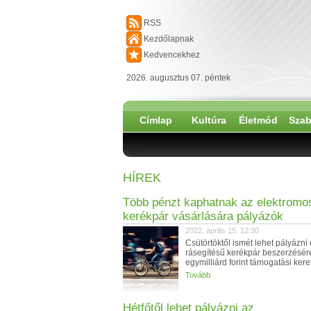
RSS
Kezdőlapnak
Kedvencekhez
2026. augusztus 07. péntek
Címlap
Kultúra
Életmód
Szab
HÍREK
Több pénzt kaphatnak az elektromo
kerékpár vásárlására pályázók
2022. április 15. 12:30
Csütörtöktől ismét lehet pályázni
rásegítésű kerékpár beszerzésér
egymilliárd forint támogatási kere
Tovább
Hétfőtől lehet pályázni az