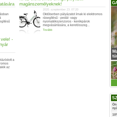
G
atására
magánszemélyeknek!
2020. szeptember 23. 07:20
írásban
Októberben pályázatot írnak ki elektromos
á
rásegítésű - pedál- vagy
egítésű
nyomatékszenzoros - kerékpárok
megvásárlására, a keretösszeg...
Tovább
vele! -
nyár
Ma
tú
lázódott a
tromos
akik az
S
Ön 
ny
10