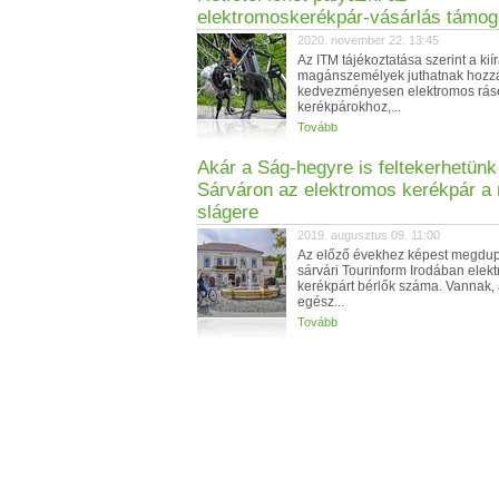
elektromoskerékpár-vásárlás támog
2020. november 22. 13:45
Az ITM tájékoztatása szerint a ki
magánszemélyek juthatnak hozz
kedvezményesen elektromos rás
kerékpárokhoz,...
Tovább
Akár a Ság-hegyre is feltekerhetünk 
Sárváron az elektromos kerékpár a 
slágere
2019. augusztus 09. 11:00
Az előző évekhez képest megdup
sárvári Tourinform Irodában elek
kerékpárt bérlők száma. Vannak, 
egész...
Tovább