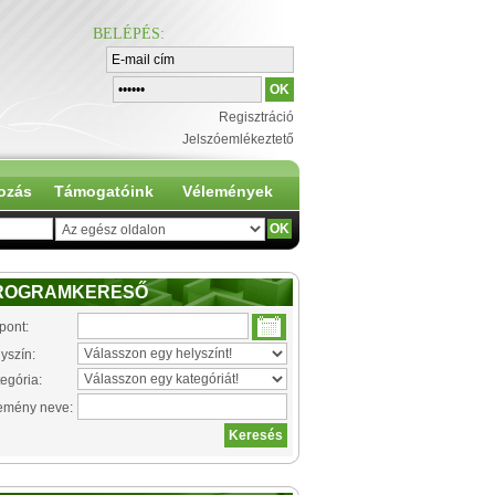
BELÉPÉS
:
Regisztráció
Jelszóemlékeztető
ozás
Támogatóink
Vélemények
ROGRAMKERESŐ
pont:
yszín:
egória:
emény neve: