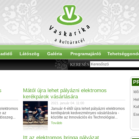
adidő
Látószög
Galéria
Programajánló
Tehetséggond
KERESÉS
P
s
Mától újra lehet pályázni elektromos
Idő
kerékpárok vásárlására
Hel
2021. január 04. 11:00
Kat
 elektromos
Január 4-étől újra lehet pályázni elektromos
e az
kerékpárok kedvezményes vásárlására -
Es
tösszeg...
közölte az Innovációs és Technológiai...
Tovább
Itt az elektromos bringa pályázat