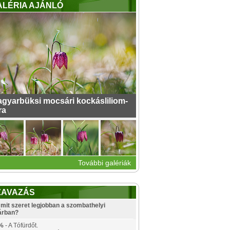
ALÉRIA AJÁNLÓ
gyarbüksi mocsári kockásliliom-
ra
További galériák
ZAVAZÁS
mit szeret legjobban a szombathelyi
árban?
%
- A Tófürdőt.