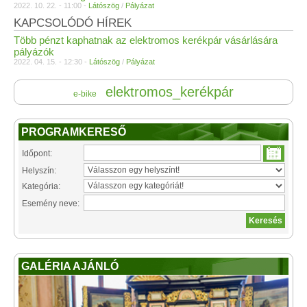
2022. 10. 22. - 11:00 -
Látószög
/
Pályázat
KAPCSOLÓDÓ HÍREK
Több pénzt kaphatnak az elektromos kerékpár vásárlására
pályázók
2022. 04. 15. - 12:30 -
Látószög
/
Pályázat
elektromos_kerékpár
e-bike
PROGRAMKERESŐ
Időpont:
Helyszín:
Kategória:
Esemény neve:
GALÉRIA AJÁNLÓ