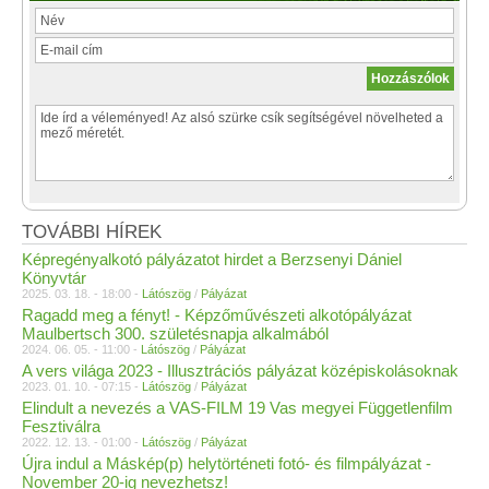
TOVÁBBI HÍREK
Képregényalkotó pályázatot hirdet a Berzsenyi Dániel
Könyvtár
2025. 03. 18. - 18:00 -
Látószög
/
Pályázat
Ragadd meg a fényt! - Képzőművészeti alkotópályázat
Maulbertsch 300. születésnapja alkalmából
2024. 06. 05. - 11:00 -
Látószög
/
Pályázat
A vers világa 2023 - Illusztrációs pályázat középiskolásoknak
2023. 01. 10. - 07:15 -
Látószög
/
Pályázat
Elindult a nevezés a VAS-FILM 19 Vas megyei Függetlenfilm
Fesztiválra
2022. 12. 13. - 01:00 -
Látószög
/
Pályázat
Újra indul a Máskép(p) helytörténeti fotó- és filmpályázat -
November 20-ig nevezhetsz!