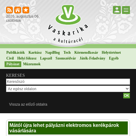
2026. augusztus 06.
csütörtök
Publikációk
Karitász
NapiBlog
Tech
Körmendkosár
Helytörténet
Civil
Helyi fókusz
Lapszél
Szomszédvár
Játék-Feladvány
Egyéb
Pályázat
Múzeumok
KERESÉS
Vissza az előző oldalra
Mától újra lehet pályázni elektromos kerékpárok
vásárlására