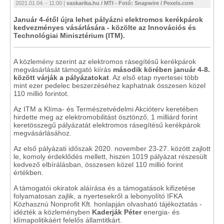
2021.01.04. - 11:00 |
vaskarika.hu / MTI - Fotó: Snapwire / Pexels.com
Január 4-étől újra lehet pályázni elektromos kerékpárok
kedvezményes vásárlására - közölte az Innovációs és
Technológiai Minisztérium (ITM).
A közlemény szerint az elektromos rásegítésű kerékpárok
megvásárlását támogató kiírás
második körében január 4-8.
között várják a pályázatokat
. Az első etap nyertesei több
mint ezer pedelec beszerzéséhez kaphatnak összesen közel
110 millió forintot.
Az ITM a Klíma- és Természetvédelmi Akcióterv keretében
hirdette meg az elektromobilitást ösztönző, 1 milliárd forint
keretösszegű pályázatát elektromos rásegítésű kerékpárok
megvásárlásához.
Az első pályázati időszak 2020. november 23-27. között zajlott
le, komoly érdeklődés mellett, hiszen 1019 pályázat részesült
kedvező elbírálásban, összesen közel 110 millió forint
értékben.
A támogatói okiratok aláírása és a támogatások kifizetése
folyamatosan zajlik, a nyertesekről a lebonyolító IFKA
Közhasznú Nonprofit Kft. honlapján olvasható tájékoztatás -
idézték a közleményben
Kaderják Péter
energia- és
klímapolitikáért felelős államtitkárt.