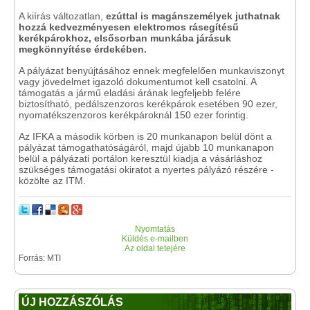
A kiírás változatlan,
ezúttal is magánszemélyek juthatnak
hozzá kedvezményesen elektromos rásegítésű
kerékpárokhoz, elsősorban munkába járásuk
megkönnyítése érdekében.
A pályázat benyújtásához ennek megfelelően munkaviszonyt
vagy jövedelmet igazoló dokumentumot kell csatolni. A
támogatás a jármű eladási árának legfeljebb felére
biztosítható, pedálszenzoros kerékpárok esetében 90 ezer,
nyomatékszenzoros kerékpároknál 150 ezer forintig.
Az IFKA a második körben is 20 munkanapon belül dönt a
pályázat támogathatóságáról, majd újabb 10 munkanapon
belül a pályázati portálon keresztül kiadja a vásárláshoz
szükséges támogatási okiratot a nyertes pályázó részére -
közölte az ITM.
Nyomtatás
Küldés e-mailben
Az oldal tetejére
Forrás: MTI
ÚJ HOZZÁSZÓLÁS