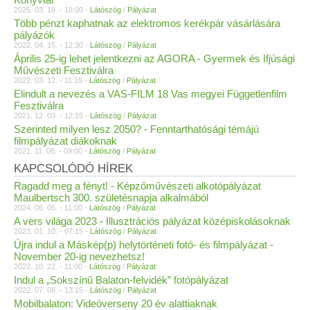
2025. 03. 18. - 18:00 -
Látószög
/
Pályázat
Több pénzt kaphatnak az elektromos kerékpár vásárlására
pályázók
2022. 04. 15. - 12:30 -
Látószög
/
Pályázat
Április 25-ig lehet jelentkezni az AGORA - Gyermek és Ifjúsági
Művészeti Fesztiválra
2022. 03. 12. - 11:15 -
Látószög
/
Pályázat
Elindult a nevezés a VAS-FILM 18 Vas megyei Függetlenfilm
Fesztiválra
2021. 12. 03. - 12:15 -
Látószög
/
Pályázat
Szerinted milyen lesz 2050? - Fenntarthatósági témájú
filmpályázat diákoknak
2021. 11. 06. - 09:00 -
Látószög
/
Pályázat
KAPCSOLÓDÓ HÍREK
Ragadd meg a fényt! - Képzőművészeti alkotópályázat
Maulbertsch 300. születésnapja alkalmából
2024. 06. 05. - 11:00 -
Látószög
/
Pályázat
A vers világa 2023 - Illusztrációs pályázat középiskolásoknak
2023. 01. 10. - 07:15 -
Látószög
/
Pályázat
Újra indul a Máskép(p) helytörténeti fotó- és filmpályázat -
November 20-ig nevezhetsz!
2022. 10. 22. - 11:00 -
Látószög
/
Pályázat
Indul a „Sokszínű Balaton-felvidék” fotópályázat
2022. 07. 08. - 13:15 -
Látószög
/
Pályázat
Mobilbalaton: Videóverseny 20 év alattiaknak