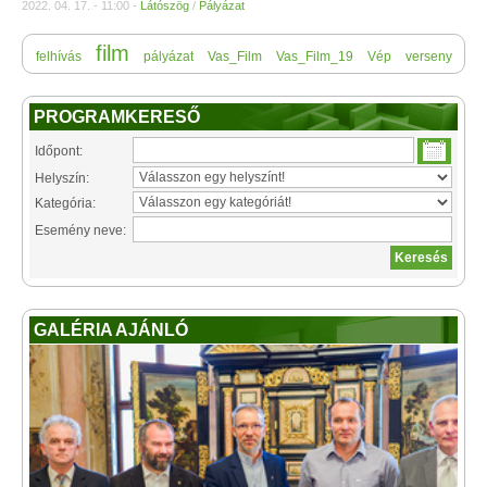
2022. 04. 17. - 11:00 -
Látószög
/
Pályázat
film
felhívás
pályázat
Vas_Film
Vas_Film_19
Vép
verseny
PROGRAMKERESŐ
Időpont:
Helyszín:
Kategória:
Esemény neve:
GALÉRIA AJÁNLÓ