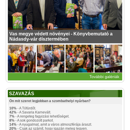
Vas megye védett növényei - Könyvbemutató a
Nádasdy-vár dísztermében
További galériák
SZAVAZÁS
Ön mit szeret legjobban a szombathelyi nyárban?
10%
- A Tófürdőt.
42%
- A Savaria Karnevált.
7%
- A rengeteg fagyizási lehetőséget.
8%
- A sok gondozott parkot.
14%
- A nyugalmat, amit a város atmoszférája áraszt.
20%
- Csak az számít, hogy igazán meleg legyen.