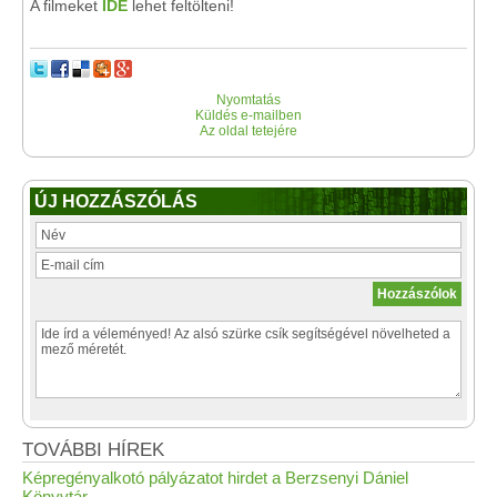
A filmeket
IDE
lehet feltölteni!
Nyomtatás
Küldés e-mailben
Az oldal tetejére
ÚJ HOZZÁSZÓLÁS
TOVÁBBI HÍREK
Képregényalkotó pályázatot hirdet a Berzsenyi Dániel
Könyvtár