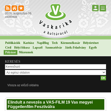
2026. augusztus 06.
csütörtök
Publikációk
Karitász
NapiBlog
Tech
Körmendkosár
Helytörténet
Civil
Helyi fókusz
Lapszél
Szomszédvár
Játék-Feladvány
Egyéb
Pályázat
Múzeumok
KERESÉS
Vissza az előző oldalra
Elindult a nevezés a VAS-FILM 19 Vas megyei
Függetlenfilm Fesztiválra