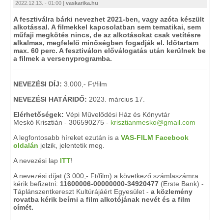
2022.12.13. - 01:00 |
vaskarika.hu
A fesztiválra bárki nevezhet 2021-ben, vagy azóta készült
alkotással. A filmekkel kapcsolatban sem tematikai, sem
műfaji megkötés nincs, de az alkotásokat csak vetítésre
alkalmas, megfelelő minőségben fogadják el. Időtartam
max. 60 perc. A fesztiválon előválogatás után kerülnek be
a filmek a versenyprogramba.
NEVEZÉSI DÍJ:
3.000,- Ft/film
NEVEZÉSI HATÁRIDŐ:
2023. március 17.
Elérhetőségek:
Vépi Művelődési Ház és Könyvtár
Meskó Krisztián - 306590275 -
krisztianmesko@gmail.com
A legfontosabb híreket ezután is a
VAS-FILM Facebook
oldalán
jelzik, jelentetik meg.
A nevezési lap
ITT
!
A nevezési díjat (3.000,- Ft/film) a következő számlaszámra
kérik befizetni:
11600006-00000000-34920477
(Erste Bank) -
Táplánszentkereszt Kultúrájáért Egyesület -
a közlemény
rovatba kérik beírni a film alkotójának nevét és a film
címét.