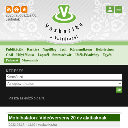
2026. augusztus 06.
csütörtök
Publikációk
Karitász
NapiBlog
Tech
Körmendkosár
Helytörténet
Civil
Helyi fókusz
Lapszél
Szomszédvár
Játék-Feladvány
Egyéb
Pályázat
Múzeumok
KERESÉS
Vissza az előző oldalra
Mobilbalaton: Videóverseny 20 év alattiaknak
2022.04.17. - 11:00 |
vaskarika.hu