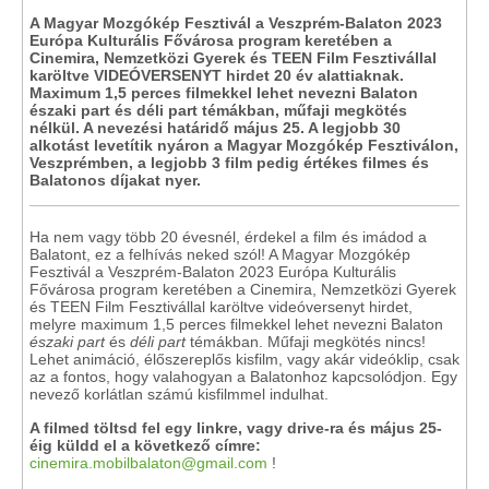
A Magyar Mozgókép Fesztivál a Veszprém-Balaton 2023
Európa Kulturális Fővárosa program keretében a
Cinemira, Nemzetközi Gyerek és TEEN Film Fesztivállal
karöltve VIDEÓVERSENYT hirdet 20 év alattiaknak.
Maximum 1,5 perces filmekkel lehet nevezni Balaton
északi part és déli part témákban, műfaji megkötés
nélkül. A nevezési határidő május 25. A legjobb 30
alkotást levetítik nyáron a Magyar Mozgókép Fesztiválon,
Veszprémben, a legjobb 3 film pedig értékes filmes és
Balatonos díjakat nyer.
Ha nem vagy több 20 évesnél, érdekel a film és imádod a
Balatont, ez a felhívás neked szól! A Magyar Mozgókép
Fesztivál a Veszprém-Balaton 2023 Európa Kulturális
Fővárosa program keretében a Cinemira, Nemzetközi Gyerek
és TEEN Film Fesztivállal karöltve videóversenyt hirdet,
melyre maximum 1,5 perces filmekkel lehet nevezni Balaton
északi part
és
déli part
témákban. Műfaji megkötés nincs!
Lehet animáció, élőszereplős kisfilm, vagy akár videóklip, csak
az a fontos, hogy valahogyan a Balatonhoz kapcsolódjon. Egy
nevező korlátlan számú kisfilmmel indulhat.
A filmed töltsd fel egy linkre, vagy drive-ra és május 25-
éig küldd el a következő címre:
cinemira.mobilbalaton@gmail.com
!