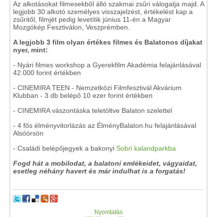
Az alkotásokat filmesekből álló szakmai zsűri válogatja majd. A
legjobb 30 alkotó személyes visszajelzést, értékelést kap a
zsűritől, filmjét pedig levetítik június 11-én a Magyar
Mozgókép Fesztiválon, Veszprémben.
A legjobb 3 film olyan értékes filmes és Balatonos díjakat
nyer, mint:
- Nyári filmes workshop a Gyerekfilm Akadémia felajánlásával
42.000 forint értékben
- CINEMIRA TEEN - Nemzetközi Filmfesztivál Akvárium
Klubban - 3 db belépő 10 ezer forint értékben
- CINEMIRA vászontáska teletöltve Balaton szelettel
- 4 fős élményvitorlázás az ÉlményBalaton.hu felajánlásával
Alsóörsön
- Családi belépőjegyek a bakonyi
Sobri kalandparkba
Fogd hát a mobilodat, a balatoni emlékeidet, vágyaidat,
esetleg néhány havert és már indulhat is a forgatás!
Nyomtatás