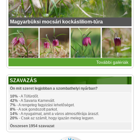
Magyarbüksi mocsári kockásliliom-túra
További galériák
SZAVAZÁS
Ön mit szeret legjobban a szombathelyi nyárban?
10%
- A Tófürdőt.
42%
- A Savaria Karnevált.
7%
- A rengeteg fagyizási lehetőséget.
8%
- A sok gondozott parkot.
14%
- A nyugalmat, amit a város atmoszférája áraszt.
20%
- Csak az számít, hogy igazán meleg legyen.
Összesen 1954 szavazat