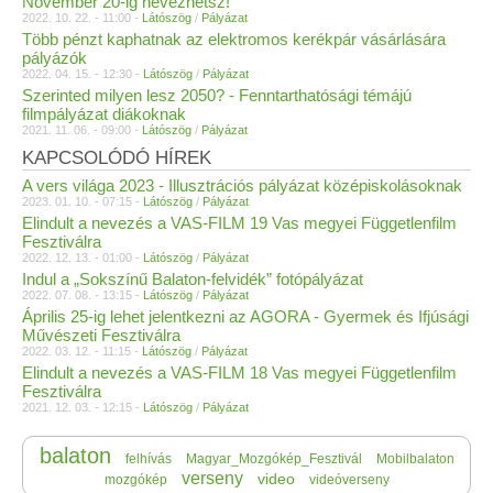
November 20-ig nevezhetsz!
2022. 10. 22. - 11:00 -
Látószög
/
Pályázat
Több pénzt kaphatnak az elektromos kerékpár vásárlására
pályázók
2022. 04. 15. - 12:30 -
Látószög
/
Pályázat
Szerinted milyen lesz 2050? - Fenntarthatósági témájú
filmpályázat diákoknak
2021. 11. 06. - 09:00 -
Látószög
/
Pályázat
KAPCSOLÓDÓ HÍREK
A vers világa 2023 - Illusztrációs pályázat középiskolásoknak
2023. 01. 10. - 07:15 -
Látószög
/
Pályázat
Elindult a nevezés a VAS-FILM 19 Vas megyei Függetlenfilm
Fesztiválra
2022. 12. 13. - 01:00 -
Látószög
/
Pályázat
Indul a „Sokszínű Balaton-felvidék” fotópályázat
2022. 07. 08. - 13:15 -
Látószög
/
Pályázat
Április 25-ig lehet jelentkezni az AGORA - Gyermek és Ifjúsági
Művészeti Fesztiválra
2022. 03. 12. - 11:15 -
Látószög
/
Pályázat
Elindult a nevezés a VAS-FILM 18 Vas megyei Függetlenfilm
Fesztiválra
2021. 12. 03. - 12:15 -
Látószög
/
Pályázat
balaton
felhívás
Magyar_Mozgókép_Fesztivál
Mobilbalaton
verseny
video
mozgókép
videóverseny