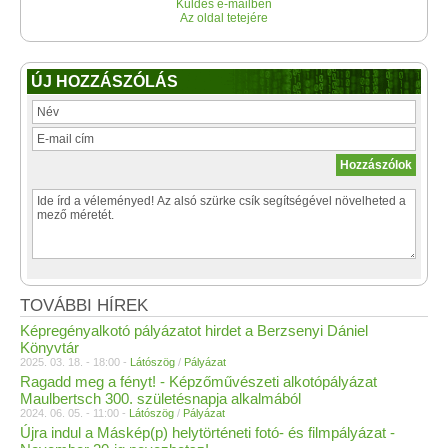
Küldés e-mailben
Az oldal tetejére
ÚJ HOZZÁSZÓLÁS
TOVÁBBI HÍREK
Képregényalkotó pályázatot hirdet a Berzsenyi Dániel
Könyvtár
2025. 03. 18. - 18:00 -
Látószög
/
Pályázat
Ragadd meg a fényt! - Képzőművészeti alkotópályázat
Maulbertsch 300. születésnapja alkalmából
2024. 06. 05. - 11:00 -
Látószög
/
Pályázat
Újra indul a Máskép(p) helytörténeti fotó- és filmpályázat -