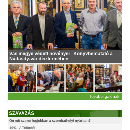
Vas megye védett növényei - Könyvbemutató a
Nádasdy-vár dísztermében
További galériák
SZAVAZÁS
Ön mit szeret legjobban a szombathelyi nyárban?
10%
- A Tófürdőt.