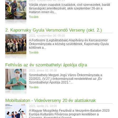
2021. szeptember 08. 00:15
Várják olyan csapatok (családok, civil szervezetek, baráti
társaságok) jelentkezését, akik szeptember 26-án a
Határon innen és...
Tovább
2. Kapornaky Gyula Versmondó Verseny (okt. 2.)
2021. szeptember 06. 09:00
A Fortissimi (Legbátrabbak) Alapítvány és Kercaszomor
Önkormányzata a község szülöttének, Kapornaky Gyula
költőnek a...
Tovább
Felhívás az év szombathelyi ápolója díjra
2021. június 02. 00:30
Szombathely Megyei Jogú Város Önkormányzata a
22/2021. (V.27.) önkormányzati rendeletével az „Év
Szombathelyi Ápolója 2021.”...
Tovább
Mobilbalaton - Videóverseny 20 év alattiaknak
2021. április 21. 10:00
A Magyar Mozgókép Fesztivál a Veszprém-Balaton 2023
Európa Kulturális Fővárosa program keretében a