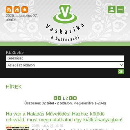
2026. augusztus 07.
péntek
KERESÉS
HÍREK
1
2
Összesen:
32 tétel - 2 oldalon
, Megjelenítve 1-20-ig
Ha van a Haladás Művelődési Házhoz kötődő
relikviád, most megmutathatod egy kiállításanyagban!
2025. május 17. 13:40