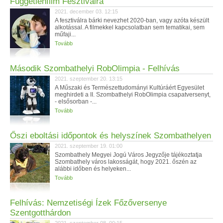
Függetlenfilm Fesztiválra
2021. december 03. 12:15
A fesztiválra bárki nevezhet 2020-ban, vagy azóta készült
alkotással. A filmekkel kapcsolatban sem tematikai, sem
műfaji...
Tovább
Második Szombathelyi RobOlimpia - Felhívás
2021. szeptember 20. 13:15
A Műszaki és Természettudományi Kultúráért Egyesület
meghirdeti a II. Szombathelyi RobOlimpia csapatversenyt,
- elsősorban -...
Tovább
Őszi eboltási időpontok és helyszínek Szombathelyen
2021. szeptember 19. 01:00
Szombathely Megyei Jogú Város Jegyzője tájékoztatja
Szombathely város lakosságát, hogy 2021. őszén az
alábbi időben és helyeken...
Tovább
Felhívás: Nemzetiségi Ízek Főzőversenye
Szentgotthárdon