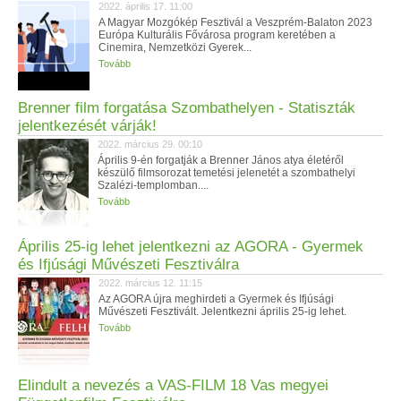
2022. április 17. 11:00
A Magyar Mozgókép Fesztivál a Veszprém-Balaton 2023
Európa Kulturális Fővárosa program keretében a
Cinemira, Nemzetközi Gyerek...
Tovább
Brenner film forgatása Szombathelyen - Statiszták
jelentkezését várják!
2022. március 29. 00:10
Április 9-én forgatják a Brenner János atya életéről
készülő filmsorozat temetési jelenetét a szombathelyi
Szalézi-templomban....
Tovább
Április 25-ig lehet jelentkezni az AGORA - Gyermek
és Ifjúsági Művészeti Fesztiválra
2022. március 12. 11:15
Az AGORA újra meghirdeti a Gyermek és Ifjúsági
Művészeti Fesztivált. Jelentkezni április 25-ig lehet.
Tovább
Elindult a nevezés a VAS-FILM 18 Vas megyei