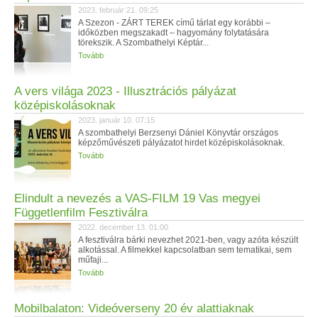
2023. február 21. 09:25
A Szezon - ZÁRT TEREK című tárlat egy korábbi –
időközben megszakadt – hagyomány folytatására
törekszik. A Szombathelyi Képtár...
Tovább
A vers világa 2023 - Illusztrációs pályázat
középiskolásoknak
2023. január 10. 07:15
A szombathelyi Berzsenyi Dániel Könyvtár országos
képzőművészeti pályázatot hirdet középiskolásoknak.
Tovább
Elindult a nevezés a VAS-FILM 19 Vas megyei
Függetlenfilm Fesztiválra
2022. december 13. 01:00
A fesztiválra bárki nevezhet 2021-ben, vagy azóta készült
alkotással. A filmekkel kapcsolatban sem tematikai, sem
műfaji...
Tovább
Mobilbalaton: Videóverseny 20 év alattiaknak