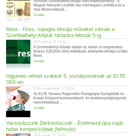
Felhívás Szombathely múltja iránt érdeklődőkhöz - A
Magyar Nemzeti Levéltár Vas Vármegyei Levéltára és a
Vasi Múzeumbarát...
Tovább
Ress - Friss, ropogós témájú műveket várnak a
Szombathelyi Képtár tárlatára február 5-ig
2025. január 30. 00:10
A Szombathelyi Képtár ebben az évben is megrendezi
tavaszi SZEZON című kiállítását, amelynek témája ezúttal:
Ress.
Tovább
Ingyenes német szakkör 5. osztályosoknak az ELTE
SEK-en
2024. szeptember 17. 00:10
Az ELTE Savaria Regionális Pedagógiai Szolgáltató és
Kutató Központ kommunikáció- és tevékenységközpontú
nyelvoktatással...
Tovább
Vacsorázzunk Derkovitscsal! - Értelmezd újra saját
halas kompozíciódat (felhívás)
2024. április 23. 20:00