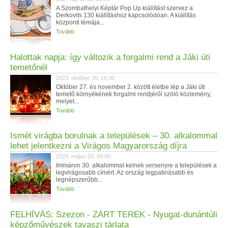
A Szombathelyi Képtár Pop Up kiállítást szervez a
Derkovits 130 kiállításhoz kapcsolódóan. A kiállítás
központi témája...
Tovább
Halottak napja: így változik a forgalmi rend a Jáki úti
temetőnél
2023. október 26. 15:30
Október 27. és november 2. között életbe lép a Jáki úti
temető környékének forgalmi rendjéről szóló közlemény,
melyet...
Tovább
Ismét virágba borulnak a települések ‒ 30. alkalommal
lehet jelentkezni a Virágos Magyarország díjra
2023. május 03. 09:00
Immáron 30. alkalommal kelnek versenyre a települések a
legvirágosabb címért. Az ország legpatinásabb és
legnépszerűbb...
Tovább
FELHÍVÁS: Szezon - ZÁRT TEREK - Nyugat-dunántúli
képzőművészek tavaszi tárlata