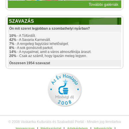
További galériák
SZAVAZÁS
Ön mit szeret legjobban a szombathelyi nyárban?
10%
- A Tófürdőt.
42%
- A Savaria Karnevált.
7%
- A rengeteg fagyizási lehetőséget.
8%
- A sok gondozott parkot.
14%
- A nyugalmat, amit a város atmoszférája áraszt.
20%
- Csak az számít, hogy igazán meleg legyen.
Összesen 1954 szavazat
© 2008 Vaskarika Kulturális és Szabadidő Portál - Minden jog fenntartva
Impresszum
|
Médiaajánlat
|
Adatvédelem
|
Információk
|