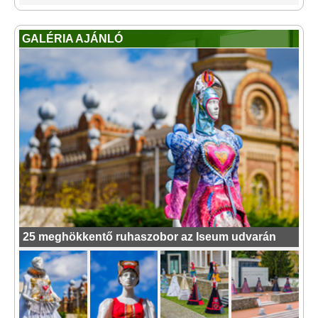
GALÉRIA AJÁNLÓ
25 meghökkentő ruhaszobor az Iseum udvarán