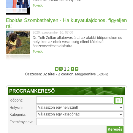
Cinemira, Nemzetközi Gyerek...
Tovább
Eboltás Szombathelyen - Ha kutyatulajdonos, figyeljen
rá!
2020. szeptember 16. 07:00
Dr. Tóth Zoltán állatorvos által az alábbi időpontokon és
helyeken az ebek veszettség elleni kötelező
összevezetéses oltására...
Tovább
1
2
Összesen:
32 tétel - 2 oldalon
, Megjelenítve 1-20-ig
PROGRAMKERESŐ
Időpont:
Helyszín:
Kategória:
Esemény neve: