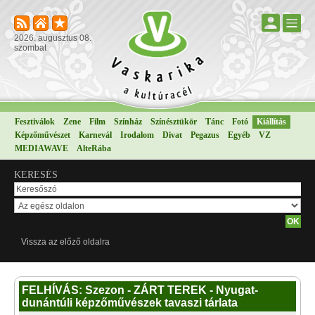
2026. augusztus 08.
szombat
Fesztiválok
Zene
Film
Színház
Színésztükör
Tánc
Fotó
Kiállítás
Képzőművészet
Karnevál
Irodalom
Divat
Pegazus
Egyéb
VZ
MEDIAWAVE
AlteRába
KERESÉS
Vissza az előző oldalra
FELHÍVÁS: Szezon - ZÁRT TEREK - Nyugat-
dunántúli képzőművészek tavaszi tárlata