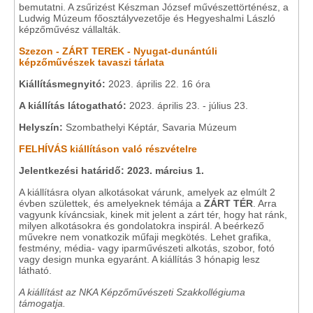
bemutatni. A zsűrizést Készman József művészettörténész, a
Ludwig Múzeum főosztályvezetője és Hegyeshalmi László
képzőművész vállalták.
Szezon - ZÁRT TEREK - Nyugat-dunántúli
képzőművészek tavaszi tárlata
Kiállításmegnyitó:
2023. április 22. 16 óra
A kiállítás látogatható:
2023. április 23. - július 23.
Helyszín:
Szombathelyi Képtár, Savaria Múzeum
FELHÍVÁS kiállításon való részvételre
Jelentkezési határidő: 2023. március 1.
A kiállításra olyan alkotásokat várunk, amelyek az elmúlt 2
évben születtek, és amelyeknek témája a
ZÁRT TÉR
. Arra
vagyunk kíváncsiak, kinek mit jelent a zárt tér, hogy hat ránk,
milyen alkotásokra és gondolatokra inspirál. A beérkező
művekre nem vonatkozik műfaji megkötés. Lehet grafika,
festmény, média- vagy iparművészeti alkotás, szobor, fotó
vagy design munka egyaránt. A kiállítás 3 hónapig lesz
látható.
A kiállítást az NKA Képzőművészeti Szakkollégiuma
támogatja.