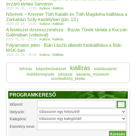
évzáró tárlata Sárváron
2026. 06. 06. - 13:00 -
Kultúra
/
Kiállítás
Nővérek – Krenner Tóth Katalin és Tóth Magdolna kiállítása a
Zarkaházi Szily-kastélyban (jún. 13.)
2026. 05. 18. - 15:00 -
Kultúra
/
Kiállítás
A festészet dzsesszzenésze - Búzás Tünde tárlata a Koczán
Galériában (videóval)
2026. 05. 15. - 21:30 -
Kultúra
/
Kiállítás
Folyamatos jelen - Büki László állandó fotókiállítása a Büki
MSK-ban
2026. 04. 29. - 20:00 -
Kultúra
/
Kiállítás
kiállítás
képzőművészet
felhívás
kiállításajánló
savaria_múzeum
kiállításmegnyitó
pályázat
szombathelyi_képtár
PROGRAMKERESŐ
Időpont:
Helyszín:
Kategória:
Esemény neve: