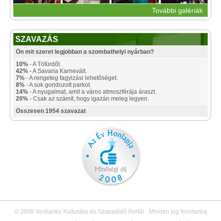
További galériák
SZAVAZÁS
Ön mit szeret legjobban a szombathelyi nyárban?
10%
- A Tófürdőt.
42%
- A Savaria Karnevált.
7%
- A rengeteg fagyizási lehetőséget.
8%
- A sok gondozott parkot.
14%
- A nyugalmat, amit a város atmoszférája áraszt.
20%
- Csak az számít, hogy igazán meleg legyen.
Összesen 1954 szavazat
© 2008 Vaskarika Kulturális és Szabadidő Portál - Minden jog fenntartva