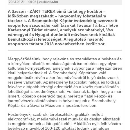
2023.02.21. - 09:25 |
vaskarika.hu
A Szezon - ZÁRT TEREK című tárlat egy korábbi –
időközben megszakadt – hagyomány folytatására
törekszik. A Szombathelyi Képtár évtizedekig szervezett
csoportos szezonális kiállításokat Tavaszi Tárlat, illetve
Karácsonyi Tárlat címmel, amelyek szombathelyi, Vas
vármegyei és Nyugat-dunántúli művészeknek kínáltak
bemutatkozási lehetőséget. A legutolsó hasonló
csoportos tárlatra 2013 novemberében került sor.
Meggyőződésünk, hogy releváns és szemléletes a helyben és
a környéken alkotók munkásságának ismertetése egy olyan
kulturális környezetben, amelynek súlypontjai a helyi színtéren
kívül helyezkednek el. A Szombathelyi Képtárban való
megjelenésük révén a kortárs művészetről folyó diskurzusok
részévé válhatnak. Az intézmény kapcsolati hálója és földrajzi
fekvése a tágabb térségi orientáció és a közös munkálkodás
lehetőségét is eredményezheti. Fontosnak tartjuk, hogy a már
ismert, idősebb generáció tagjai mellett a fiatal képző- és
iparművészek alkotásainak is helyet adjunk a Szombathelyi
Képtár és a Savaria Múzeum impozáns tereiben.
Festmények, szobrok, térplasztikák, grafikák mellett
elektrografikák, médiaművészeti munkák és design alkotások
is megjelenhetnek a látogatók előtt. A kiállítás nyílt felhívására
beérkező művekből 100-120 alkotást tudunk várhatóan