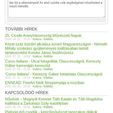
TOVÁBBI HÍREK
25. Cicelle Aranyháromszög Művészeti Napok
2026. 08. 03. - 15:00 -
Kultúra
/
Kiállítás
Közel száz köztéri alkotása ismert Magyarországon - Németh
Mihály szobrász gyűjteményes kiállításában tartott
tárlatvezetést Kondor János festőművész
2026. 07. 10. - 18:00 -
Kultúra
/
Kiállítás
Corso Italiano - Utcai fotográfiák Olaszországról, Kereszty
Gábor kameráján keresztül
2026. 07. 05. - 21:15 -
Kultúra
/
Kiállítás
'Corso Italiano' - Kereszty Gábor fotótárlata Olaszországról
2026. 07. 01. - 01:00 -
Kultúra
/
Kiállítás
ENNEAD: FineArt fotók fénypompája a moziban
2026. 06. 26. - 16:30 -
Kultúra
/
Kiállítás
KAPCSOLÓDÓ HÍREK
Nővérek – Megnyílt Krenner Tóth Katalin és Tóth Magdolna
kiállítása a Zarkaházi Szily-kastélyban
2026. 06. 14. - 20:35 -
Kultúra
/
Kiállítás
Plafonig érő csodák - képzőművészet tanszakos diákok