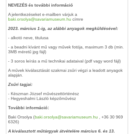
NEVEZÉS és további információ
A jelentkezéseket e-mailben várjuk a
baki.orsolya@savariamuseum.hu
címre
2023. március 1-ig, az alábbi anyagok megküldésével:
- alkotó neve, titulusa
- a beadni kívánt mű vagy művek fotója, maximum 3 db (min.
3MB méretű jpg fájl)
- 3 soros leírás a mű technikai adataival (pdf vagy word fájl)
A művek kiválasztását szakmai zsűri végzi a leadott anyagok
alapján.
Zsűri tagjai:
- Készman József művészettörténész
- Hegyeshalmi László képzőművész
További információ:
Baki Orsolya (
baki.orsolya@savariamuseum.hu
, +36 30 969
6326)
A kiválasztott műtárgyak átvételére március 6. és 13.