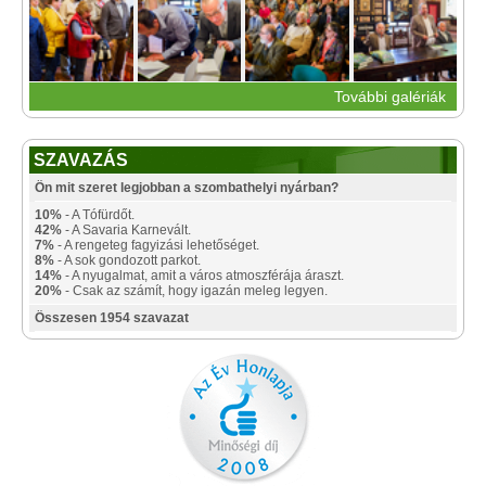
További galériák
SZAVAZÁS
Ön mit szeret legjobban a szombathelyi nyárban?
10%
- A Tófürdőt.
42%
- A Savaria Karnevált.
7%
- A rengeteg fagyizási lehetőséget.
8%
- A sok gondozott parkot.
14%
- A nyugalmat, amit a város atmoszférája áraszt.
20%
- Csak az számít, hogy igazán meleg legyen.
Összesen 1954 szavazat