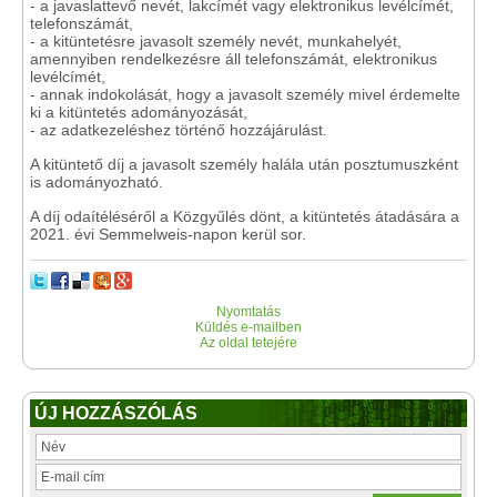
- a javaslattevő nevét, lakcímét vagy elektronikus levélcímét,
telefonszámát,
- a kitüntetésre javasolt személy nevét, munkahelyét,
amennyiben rendelkezésre áll telefonszámát, elektronikus
levélcímét,
- annak indokolását, hogy a javasolt személy mivel érdemelte
ki a kitüntetés adományozását,
- az adatkezeléshez történő hozzájárulást.
A kitüntető díj a javasolt személy halála után posztumuszként
is adományozható.
A díj odaítéléséről a Közgyűlés dönt, a kitüntetés átadására a
2021. évi Semmelweis-napon kerül sor.
Nyomtatás
Küldés e-mailben
Az oldal tetejére
ÚJ HOZZÁSZÓLÁS