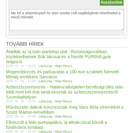
TOVÁBBI HÍREK
Átadták az új büki ipartelepi utat - Biztonságosabban
közlekedhetnek Bük lakosai és a Nestlé PURINA gyár
dolgozói
2026. 07. 16. - 18:20 -
Látószög
/
Helyi fókusz
Megemlékezés és parkavatás a 100 éve született Németh
Mihály emlékére Sárváron
2026. 07. 08. - 22:00 -
Látószög
/
Helyi fókusz
Azbesztszennyezés - Határozatképtelen bizottsági ülés után
több mint két órát tanácskoztak az azbesztszennyezésről
Szombathelyen
2026. 06. 18. - 19:30 -
Látószög
/
Helyi fókusz
Művészetis diákok koszorúzták meg Vass Béla síremlékét a
Szent Márton-temetőben
2026. 06. 01. - 10:00 -
Látószög
/
Helyi fókusz
Elkészült a büki pumpapálya, új attrakcióval bővült a
fürdőváros kínálata
2026. 05. 22. - 18:40 -
Látószög
/
Helyi fókusz