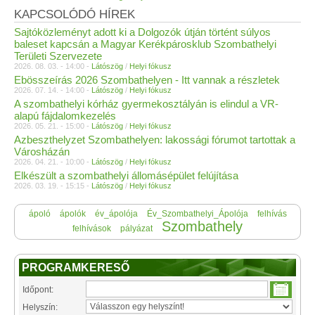
KAPCSOLÓDÓ HÍREK
Sajtóközleményt adott ki a Dolgozók útján történt súlyos
baleset kapcsán a Magyar Kerékpárosklub Szombathelyi
Területi Szervezete
2026. 08. 03. - 14:00 -
Látószög
/
Helyi fókusz
Ebösszeírás 2026 Szombathelyen - Itt vannak a részletek
2026. 07. 14. - 14:00 -
Látószög
/
Helyi fókusz
A szombathelyi kórház gyermekosztályán is elindul a VR-
alapú fájdalomkezelés
2026. 05. 21. - 15:00 -
Látószög
/
Helyi fókusz
Azbeszthelyzet Szombathelyen: lakossági fórumot tartottak a
Városházán
2026. 04. 21. - 10:00 -
Látószög
/
Helyi fókusz
Elkészült a szombathelyi állomásépület felújítása
2026. 03. 19. - 15:15 -
Látószög
/
Helyi fókusz
ápoló
ápolók
év_ápolója
Év_Szombathelyi_Ápolója
felhívás
Szombathely
felhívások
pályázat
PROGRAMKERESŐ
Időpont:
Helyszín: