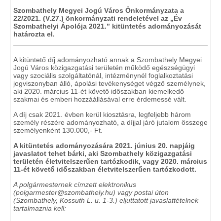
Szombathely Megyei Jogú Város Önkormányzata a
22/2021. (V.27.) önkormányzati rendeletével az „Év
Szombathelyi Ápolója 2021.” kitüntetés adományozását
határozta el.
A kitüntető díj adományozható annak a Szombathely Megyei
Jogú Város közigazgatási területén működő egészségügyi
vagy szociális szolgáltatónál, intézménynél foglalkoztatási
jogviszonyban álló, ápolási tevékenységet végző személynek,
aki 2020. március 11-ét követő időszakban kiemelkedő
szakmai és emberi hozzáállásával erre érdemessé vált.
A díj csak 2021. évben kerül kiosztásra, legfeljebb három
személy részére adományozható, a díjjal járó jutalom összege
személyenként 130.000,- Ft.
A kitüntetés adományozására 2021. június 20. napjáig
javaslatot tehet bárki, aki Szombathely közigazgatási
területén életvitelszerűen tartózkodik, vagy 2020. március
11-ét követő időszakban életvitelszerűen tartózkodott.
A polgármesternek címzett elektronikus
(polgarmester@szombathely.hu) vagy postai úton
(Szombathely, Kossuth L. u. 1-3.) eljuttatott javaslattételnek
tartalmaznia kell: