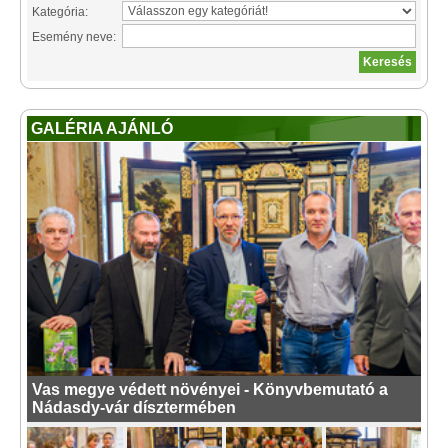
Kategória:
Esemény neve:
GALÉRIA AJÁNLÓ
Vas megye védett növényei - Könyvbemutató a
Nádasdy-vár dísztermében