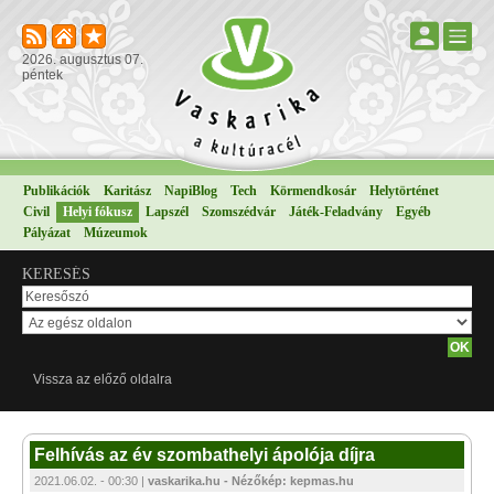
2026. augusztus 07.
péntek
Publikációk
Karitász
NapiBlog
Tech
Körmendkosár
Helytörténet
Civil
Helyi fókusz
Lapszél
Szomszédvár
Játék-Feladvány
Egyéb
Pályázat
Múzeumok
KERESÉS
Vissza az előző oldalra
Felhívás az év szombathelyi ápolója díjra
2021.06.02. - 00:30 |
vaskarika.hu - Nézőkép: kepmas.hu