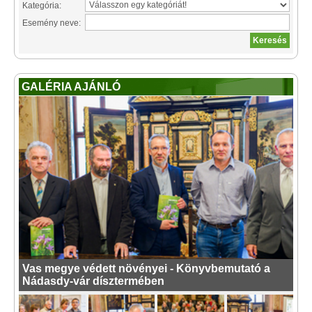
Kategória:
Esemény neve:
GALÉRIA AJÁNLÓ
Vas megye védett növényei - Könyvbemutató a
Nádasdy-vár dísztermében