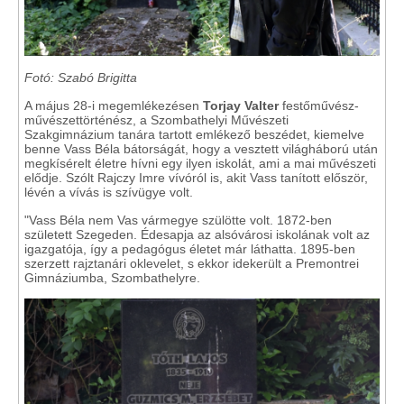
Fotó: Szabó Brigitta
A május 28-i megemlékezésen
Torjay Valter
festőművész-
művészettörténész, a Szombathelyi Művészeti
Szakgimnázium tanára tartott emlékező beszédet, kiemelve
benne Vass Béla bátorságát, hogy a vesztett világháború után
megkísérelt életre hívni egy ilyen iskolát, ami a mai művészeti
elődje. Szólt Rajczy Imre vívóról is, akit Vass tanított először,
lévén a vívás is szívügye volt.
"Vass Béla nem Vas vármegye szülötte volt. 1872-ben
született Szegeden. Édesapja az alsóvárosi iskolának volt az
igazgatója, így a pedagógus életet már láthatta. 1895-ben
szerzett rajztanári oklevelet, s ekkor idekerült a Premontrei
Gimnáziumba, Szombathelyre.