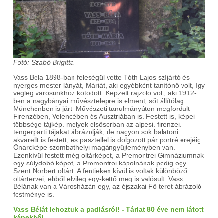
Fotó: Szabó Brigitta
Vass Béla 1898-ban feleségül vette Tóth Lajos szíjártó és
nyerges mester lányát, Máriát, aki egyébként tanítónő volt, így
végleg városunkhoz kötődött. Képzett rajzoló volt, aki 1912-
ben a nagybányai művésztelepre is elment, sőt állítólag
Münchenben is járt. Művészeti tanulmányúton megfordult
Firenzében, Velencében és Ausztriában is. Festett is, képei
többsége tájkép, melyek elsősorban az alpesi, firenzei,
tengerparti tájakat ábrázolják, de nagyon sok balatoni
akvarellt is festett, és pasztellel is dolgozott pár portré erejéig.
Önarcképe szombathelyi magángyűjteményben van.
Ezenkívül festett még oltárképet, a Premontrei Gimnáziumnak
egy súlydobó képet, a Premontrei kápolnának pedig egy
Szent Norbert oltárt. A fentieken kívül is voltak különböző
oltártervei, ebből elvileg egy-kettő meg is valósult. Vass
Bélának van a Városházán egy, az éjszakai Fő teret ábrázoló
festménye is.
Vass Bélát lehoztuk a padlásról! - Tárlat 80 éve nem látott
képekből