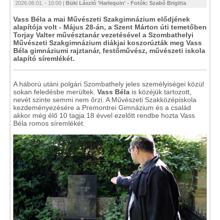
2026.06.01. - 10:00 |
Büki László 'Harlequin' - Fotók: Szabó Brigitta
Vass Béla a mai Művészeti Szakgimnázium elődjének
alapítója volt - Május 28-án, a Szent Márton úti temetőben
Torjay Valter művésztanár vezetésével a Szombathelyi
Művészeti Szakgimnázium diákjai koszorúzták meg Vass
Béla gimnáziumi rajztanár, festőművész, művészeti iskola
alapító síremlékét.
A háború utáni polgári Szombathely jeles személyiségei közül
sokan feledésbe merültek.
Vass Béla
is közéjük tartozott,
nevét szinte semmi nem őrzi. A Művészeti Szakközépiskola
kezdeményezésére a Premontrei Gimnázium és a család
akkor még élő 10 tagja 18 évvel ezelőtt rendbe hozta Vass
Béla romos síremlékét.