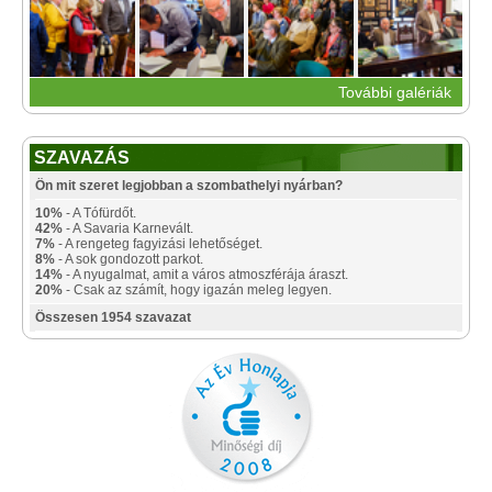
További galériák
SZAVAZÁS
Ön mit szeret legjobban a szombathelyi nyárban?
10%
- A Tófürdőt.
42%
- A Savaria Karnevált.
7%
- A rengeteg fagyizási lehetőséget.
8%
- A sok gondozott parkot.
14%
- A nyugalmat, amit a város atmoszférája áraszt.
20%
- Csak az számít, hogy igazán meleg legyen.
Összesen 1954 szavazat