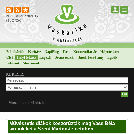
2026. augusztus 06.
csütörtök
Publikációk
Karitász
NapiBlog
Tech
Körmendkosár
Helytörténet
Civil
Helyi fókusz
Lapszél
Szomszédvár
Játék-Feladvány
Egyéb
Pályázat
Múzeumok
KERESÉS
Vissza az előző oldalra
Művészetis diákok koszorúzták meg Vass Béla
síremlékét a Szent Márton-temetőben