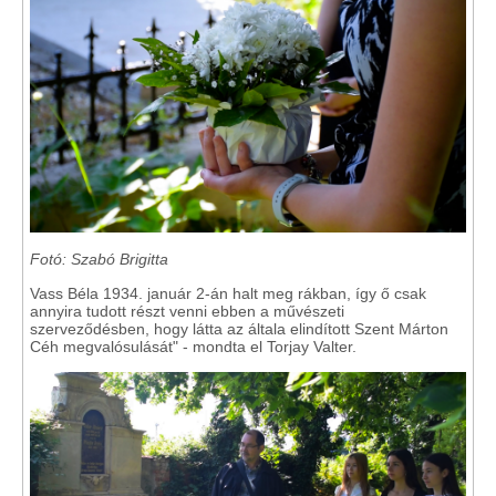
Fotó: Szabó Brigitta
Vass Béla 1934. január 2-án halt meg rákban, így ő csak
annyira tudott részt venni ebben a művészeti
szerveződésben, hogy látta az általa elindított Szent Márton
Céh megvalósulását" - mondta el Torjay Valter.