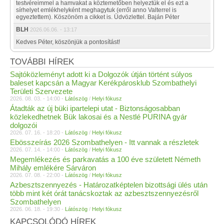
testvéreimmel a hamvakat a köztemetőben helyeztük el és ezt a
sírhelyet emlékhelyként meghagytuk (erről anno Valterrel is
egyeztettem). Köszönöm a cikket is. Üdvözlettel. Baján Péter
BLH
2026.06.06. - 13:17
Kedves Péter, köszönjük a pontosítást!
TOVÁBBI HÍREK
Sajtóközleményt adott ki a Dolgozók útján történt súlyos
baleset kapcsán a Magyar Kerékpárosklub Szombathelyi
Területi Szervezete
2026. 08. 03. - 14:00 -
Látószög
/
Helyi fókusz
Átadták az új büki ipartelepi utat - Biztonságosabban
közlekedhetnek Bük lakosai és a Nestlé PURINA gyár
dolgozói
2026. 07. 16. - 18:20 -
Látószög
/
Helyi fókusz
Ebösszeírás 2026 Szombathelyen - Itt vannak a részletek
2026. 07. 14. - 14:00 -
Látószög
/
Helyi fókusz
Megemlékezés és parkavatás a 100 éve született Németh
Mihály emlékére Sárváron
2026. 07. 08. - 22:00 -
Látószög
/
Helyi fókusz
Azbesztszennyezés - Határozatképtelen bizottsági ülés után
több mint két órát tanácskoztak az azbesztszennyezésről
Szombathelyen
2026. 06. 18. - 19:30 -
Látószög
/
Helyi fókusz
KAPCSOLÓDÓ HÍREK