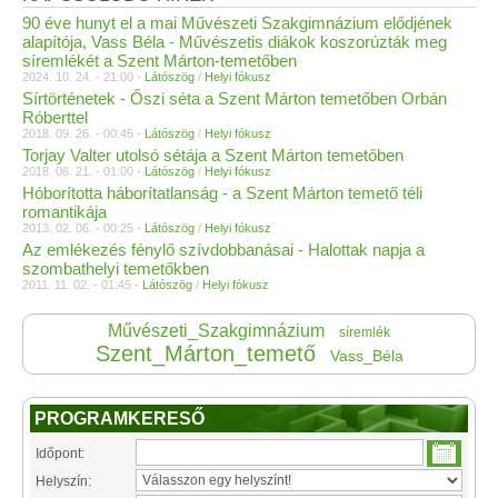
90 éve hunyt el a mai Művészeti Szakgimnázium elődjének
alapítója, Vass Béla - Művészetis diákok koszorúzták meg
síremlékét a Szent Márton-temetőben
2024. 10. 24. - 21:00 -
Látószög
/
Helyi fókusz
Sírtörténetek - Őszi séta a Szent Márton temetőben Orbán
Róberttel
2018. 09. 26. - 00:45 -
Látószög
/
Helyi fókusz
Torjay Valter utolsó sétája a Szent Márton temetőben
2018. 06. 21. - 01:00 -
Látószög
/
Helyi fókusz
Hóborította háborítatlanság - a Szent Márton temető téli
romantikája
2013. 02. 06. - 00:25 -
Látószög
/
Helyi fókusz
Az emlékezés fénylő szívdobbanásai - Halottak napja a
szombathelyi temetőkben
2011. 11. 02. - 01:45 -
Látószög
/
Helyi fókusz
Művészeti_Szakgimnázium
síremlék
Szent_Márton_temető
Vass_Béla
PROGRAMKERESŐ
Időpont:
Helyszín: