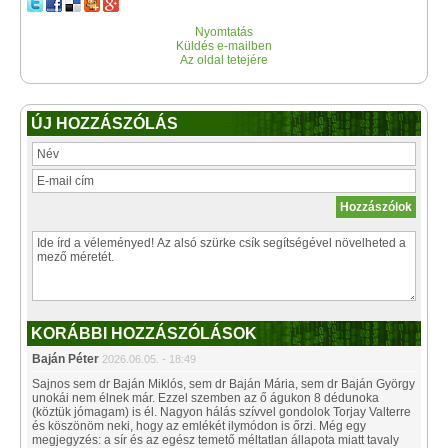
Nyomtatás
Küldés e-mailben
Az oldal tetejére
ÚJ HOZZÁSZÓLÁS
KORÁBBI HOZZÁSZÓLÁSOK
Baján Péter
2026.06.05. - 18:49
Sajnos sem dr Baján Miklós, sem dr Baján Mária, sem dr Baján György
unokái nem élnek már. Ezzel szemben az ő águkon 8 dédunoka
(köztük jómagam) is él. Nagyon hálás szívvel gondolok Torjay Valterre
és köszönöm neki, hogy az emlékét ilymódon is őrzi. Még egy
megjegyzés: a sír és az egész temető méltatlan állapota miatt tavaly