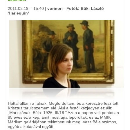
2011.03.19. - 15:40 |
vorinori - Fotók: Büki László
'Harlequin'
Háttal álltam a falnak. Megfordultam, és a keresztre feszített
Krisztus tárult szemem elé. Alul a festői kézjegyen ez állt:
„Mariskának. Béla. 1926, III/18." Azon a napon volt pontosan
85 éves ez a kép, amit most újra leporoltak, és az MMIK
Médium galériájában tekinthettünk meg, Vass Béla számos,
egyéb alkotásával együtt.