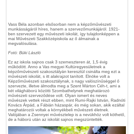
Vass Béla azonban elsősorban nem a képzőművészeti
munkásságáról híres, hanem a szervezőmunkájáról. 1921-
ben szervezett egy művészeti iskolát, így tulajdonképpen a
mai Művészeti Szakközépiskola az ő álmainak a
megvalósulása.
Fotó: Büki László
Ez az iskola sajnos csak 3 szemeszteren át, 1,5 évig
működött. Anno a Vas megyei Kultúregyesületnek a
képzőművészeti szakosztályán keresztül csinálta meg ezt a
művészeti iskolát, s itt alakrajzot tanított. Elnöke volt a
Képzőművészeti szakosztálynak, s nagy valószínűséggel ő
szervezte, illetve álmodta meg a Szent Márton Céh-t, ami a
két világháború közötti Szombathelynek meghatározó
művészeti szerveződése volt. Olyan ismert és neves
művészek vettek részt ebben, mint Rumi-Rajki István, Radnóti
Kovács Árpád, a Fábián házaspár, és még sokan, akik ezáltal
meghatározói voltak a környékbeli művészeti életnek.
Valójában a Zsennyei művésztelep is a nevükhöz volt köthető,
de a háború után az iskolát sajnos megszüntették.