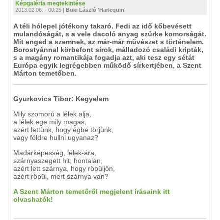
Képgaléria megtekintése
2013.02.06. - 00:25 |
Büki László 'Harlequin'
A téli hólepel jótékony takaró. Fedi az idő kőbevésett
mulandóságát, s a vele dacoló anyag szürke komorságát.
Mit enged a szemnek, az már-már művészet s történelem.
Borostyánnal körbefont sírok, málladozó családi kripták,
s a magány romantikája fogadja azt, aki tesz egy sétát
Európa egyik legrégebben működő sírkertjében, a Szent
Márton temetőben.
Gyurkovics Tibor: Kegyelem
Mily szomorú a lélek alja,
a lélek ege mily magas,
azért lettünk, hogy égbe törjünk,
vagy földre hullni ugyanaz?
Madárképesség, lélek-ára,
szárnyaszegett hit, hontalan,
azért lett szárnya, hogy röpüljön,
azért röpül, mert szárnya van?
A Szent Márton temetőről megjelent írásaink itt
olvashatók!