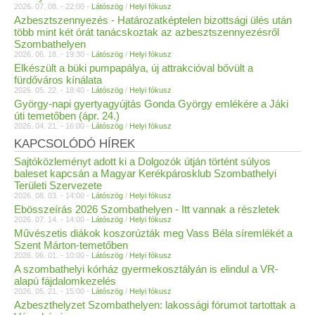
2026. 07. 08. - 22:00 -
Látószög
/
Helyi fókusz
Azbesztszennyezés - Határozatképtelen bizottsági ülés után
több mint két órát tanácskoztak az azbesztszennyezésről
Szombathelyen
2026. 06. 18. - 19:30 -
Látószög
/
Helyi fókusz
Elkészült a büki pumpapálya, új attrakcióval bővült a
fürdőváros kínálata
2026. 05. 22. - 18:40 -
Látószög
/
Helyi fókusz
György-napi gyertyagyújtás Gonda György emlékére a Jáki
úti temetőben (ápr. 24.)
2026. 04. 21. - 16:00 -
Látószög
/
Helyi fókusz
KAPCSOLÓDÓ HÍREK
Sajtóközleményt adott ki a Dolgozók útján történt súlyos
baleset kapcsán a Magyar Kerékpárosklub Szombathelyi
Területi Szervezete
2026. 08. 03. - 14:00 -
Látószög
/
Helyi fókusz
Ebösszeírás 2026 Szombathelyen - Itt vannak a részletek
2026. 07. 14. - 14:00 -
Látószög
/
Helyi fókusz
Művészetis diákok koszorúzták meg Vass Béla síremlékét a
Szent Márton-temetőben
2026. 06. 01. - 10:00 -
Látószög
/
Helyi fókusz
A szombathelyi kórház gyermekosztályán is elindul a VR-
alapú fájdalomkezelés
2026. 05. 21. - 15:00 -
Látószög
/
Helyi fókusz
Azbeszthelyzet Szombathelyen: lakossági fórumot tartottak a