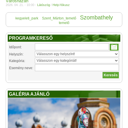
Városházán
2026. 04. 21. - 10:00 -
Látószög
/
Helyi fókusz
Szombathely
kegyeleti_park
Szent_Márton_temető
temető
PROGRAMKERESŐ
Időpont:
Helyszín:
Kategória:
Esemény neve:
GALÉRIA AJÁNLÓ