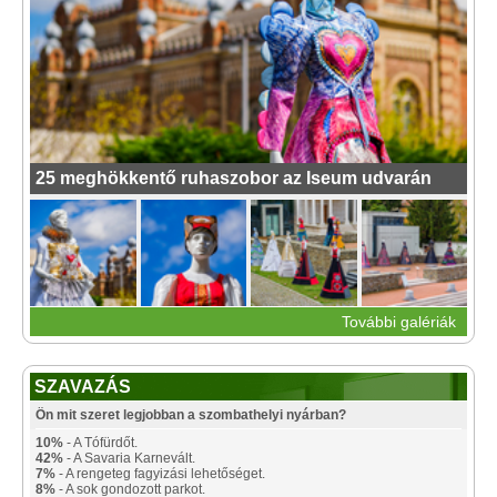
25 meghökkentő ruhaszobor az Iseum udvarán
További galériák
SZAVAZÁS
Ön mit szeret legjobban a szombathelyi nyárban?
10%
- A Tófürdőt.
42%
- A Savaria Karnevált.
7%
- A rengeteg fagyizási lehetőséget.
8%
- A sok gondozott parkot.