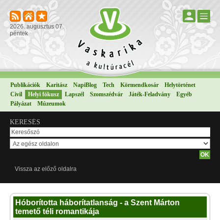
2026. augusztus 07.
péntek
Publikációk
Karitász
NapiBlog
Tech
Körmendkosár
Helytörténet
Civil
Helyi fókusz
Lapszél
Szomszédvár
Játék-Feladvány
Egyéb
Pályázat
Múzeumok
KERESÉS
Vissza az előző oldalra
Hóborította háborítatlanság - a Szent Márton
temető téli romantikája