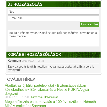
ÚJ HOZZÁSZÓLÁS
KORÁBBI HOZZÁSZÓLÁSOK
Komment
2013.02.06. - 08:35
Ezek a csodás fotók hihetetlen nyugalmat árasztanak... És a vers is
gyönyörű!
TOVÁBBI HÍREK
Átadták az új büki ipartelepi utat - Biztonságosabban
közlekedhetnek Bük lakosai és a Nestlé PURINA gyár
dolgozói
2026. 07. 16. - 18:20 -
Látószög
/
Helyi fókusz
Megemlékezés és parkavatás a 100 éve született Németh
Mihály emlékére Sárváron