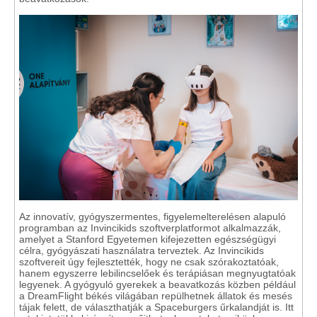
Az innovatív, gyógyszermentes, figyelemelterelésen alapuló
programban az Invincikids szoftverplatformot alkalmazzák,
amelyet a Stanford Egyetemen kifejezetten egészségügyi
célra, gyógyászati használatra terveztek. Az Invincikids
szoftvereit úgy fejlesztették, hogy ne csak szórakoztatóak,
hanem egyszerre lebilincselőek és terápiásan megnyugtatóak
legyenek. A gyógyuló gyerekek a beavatkozás közben például
a DreamFlight békés világában repülhetnek állatok és mesés
tájak felett, de választhatják a Spaceburgers űrkalandját is. Itt