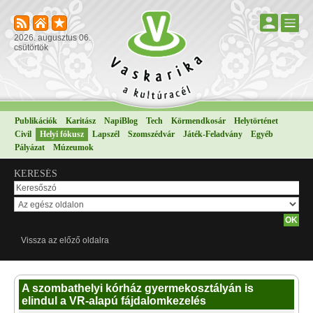
2026. augusztus 06.
csütörtök
Publikációk
Karitász
NapiBlog
Tech
Körmendkosár
Helytörténet
Civil
Helyi fókusz
Lapszél
Szomszédvár
Játék-Feladvány
Egyéb
Pályázat
Múzeumok
KERESÉS
Vissza az előző oldalra
A szombathelyi kórház gyermekosztályán is
elindul a VR-alapú fájdalomkezelés