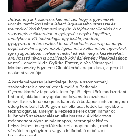
„
Intézményünk számára kiemelt cél, hogy a gyermekek
kórházi tartózkodását a lehető legkevesebb stresszel és
traumával járó folyamattá tegyük. A fájdalomcsillapítás és a
szorongás csökkentése a gyógyulás egyik alappillére,
amelyhez a VR technológia egy kiváló, modern,
gyógyszermentes eszközt kínál. A virtuális valóság élménye
segít elterelni a gyermekek figyelmét a kellemetlen ingerekről,
így nyugodtabban, félelem nélkül élhetik meg a kezeléseket,
ami hosszú távon is pozitívabb kórházi élmény kialakulásához
vezet
" - emelte ki
dr. Györke Eszter
, a Vas Vármegyei
Markusovszky Egyetemi Oktatókórház adjunktusa, a projekt
szakmai vezetője.
A kezdeményezés jelentősége, hogy a szombathelyi
szakemberek a szemüvegek mellé a Bethesda
Gyermekkórház tapasztalataira épülő teljes körű módszertani
hátteret, oktatási anyagokat és folyamatos szakmai
konzultációs lehetőséget is kapnak. A budapesti intézményben
eddig körülbelül 1500 gyermek ellátását tették könnyebbé a
technológiával, amelyet a kezdeti sikerek után immár öt
különböző szakrendelésen alkalmaznak. A kidolgozott
módszertant olyan mindennapos, szorongást kiváltó
helyzetekben integrálták sikerrel a napi rutinba, mint a
vérvétel, a gyógytorna vagy a különböző sebészeti
beavatkozások.