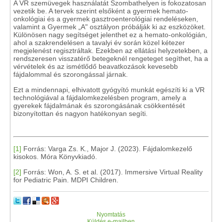
A VR szemüvegek használatát Szombathelyen is fokozatosan
vezetik be. A tervek szerint elsőként a gyermek hemato-
onkológiai és a gyermek gasztroenterológiai rendeléseken,
valamint a Gyermek „A" osztályon próbálják ki az eszközöket.
Különösen nagy segítséget jelenthet ez a hemato-onkológián,
ahol a szakrendelésen a tavalyi év során közel kétezer
megjelenést regisztráltak. Ezekben az ellátási helyzetekben, a
rendszeresen visszatérő betegeknél rengeteget segíthet, ha a
vérvételek és az ismétlődő beavatkozások kevesebb
fájdalommal és szorongással járnak.
Ezt a mindennapi, elhivatott gyógyító munkát egészíti ki a VR
technológiával a fájdalomkezelésben program, amely a
gyerekek fájdalmának és szorongásának csökkentését
bizonyítottan és nagyon hatékonyan segíti.
[1]
Forrás: Varga Zs. K., Major J. (2023). Fájdalomkezelő
kisokos. Móra Könyvkiadó.
[2]
Forrás: Won, A. S. et al. (2017). Immersive Virtual Reality
for Pediatric Pain. MDPI Children.
Nyomtatás
Küldés e-mailben