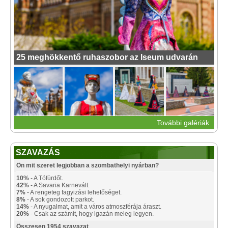
25 meghökkentő ruhaszobor az Iseum udvarán
További galériák
SZAVAZÁS
Ön mit szeret legjobban a szombathelyi nyárban?
10%
- A Tófürdőt.
42%
- A Savaria Karnevált.
7%
- A rengeteg fagyizási lehetőséget.
8%
- A sok gondozott parkot.
14%
- A nyugalmat, amit a város atmoszférája áraszt.
20%
- Csak az számít, hogy igazán meleg legyen.
Összesen 1954 szavazat