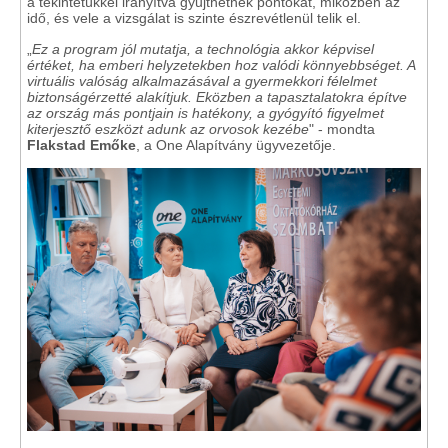
a tekintetükkel irányítva gyűjthetnek pontokat, miközben az
idő, és vele a vizsgálat is szinte észrevétlenül telik el.
„
Ez a program jól mutatja, a technológia akkor képvisel
értéket, ha emberi helyzetekben hoz valódi könnyebbséget. A
virtuális valóság alkalmazásával a gyermekkori félelmet
biztonságérzetté alakítjuk. Eközben a tapasztalatokra építve
az ország más pontjain is hatékony, a gyógyító figyelmet
kiterjesztő eszközt adunk az orvosok kezébe
" - mondta
Flakstad Emőke
, a One Alapítvány ügyvezetője.