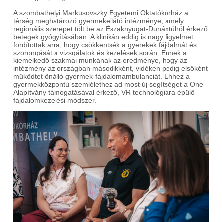
A szombathelyi Markusovszky Egyetemi Oktatókórház a
térség meghatározó gyermekellátó intézménye, amely
regionális szerepet tölt be az Északnyugat-Dunántúlról érkező
betegek gyógyításában. A klinikán eddig is nagy figyelmet
fordítottak arra, hogy csökkentsék a gyerekek fájdalmát és
szorongását a vizsgálatok és kezelések során. Ennek a
kiemelkedő szakmai munkának az eredménye, hogy az
intézmény az országban másodikként, vidéken pedig elsőként
működtet önálló gyermek-fájdalomambulanciát. Ehhez a
gyermekközpontú szemlélethez ad most új segítséget a One
Alapítvány támogatásával érkező, VR technológiára épülő
fájdalomkezelési módszer.