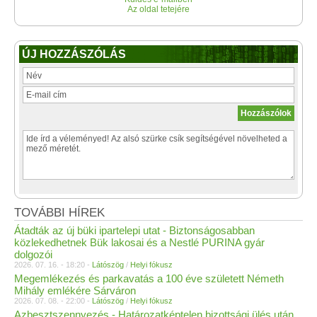
Az oldal tetejére
ÚJ HOZZÁSZÓLÁS
TOVÁBBI HÍREK
Átadták az új büki ipartelepi utat - Biztonságosabban
közlekedhetnek Bük lakosai és a Nestlé PURINA gyár
dolgozói
2026. 07. 16. - 18:20 -
Látószög
/
Helyi fókusz
Megemlékezés és parkavatás a 100 éve született Németh
Mihály emlékére Sárváron
2026. 07. 08. - 22:00 -
Látószög
/
Helyi fókusz
Azbesztszennyezés - Határozatképtelen bizottsági ülés után