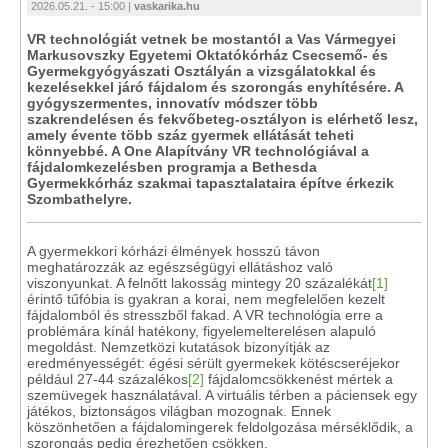
2026.05.21. - 15:00 |
vaskarika.hu
VR technológiát vetnek be mostantól a Vas Vármegyei
Markusovszky Egyetemi Oktatókórház Csecsemő- és
Gyermekgyógyászati Osztályán a vizsgálatokkal és
kezelésekkel járó fájdalom és szorongás enyhítésére. A
gyógyszermentes, innovatív módszer több
szakrendelésen és fekvőbeteg-osztályon is elérhető lesz,
amely évente több száz gyermek ellátását teheti
könnyebbé. A One Alapítvány VR technológiával a
fájdalomkezelésben programja a Bethesda
Gyermekkórház szakmai tapasztalataira építve érkezik
Szombathelyre.
A gyermekkori kórházi élmények hosszú távon
meghatározzák az egészségügyi ellátáshoz való
viszonyunkat. A felnőtt lakosság mintegy 20 százalékát
[1]
érintő tűfóbia is gyakran a korai, nem megfelelően kezelt
fájdalomból és stresszből fakad. A VR technológia erre a
problémára kínál hatékony, figyelemelterelésen alapuló
megoldást. Nemzetközi kutatások bizonyítják az
eredményességét: égési sérült gyermekek kötéscseréjekor
például 27-44 százalékos
[2]
fájdalomcsökkenést mértek a
szemüvegek használatával. A virtuális térben a páciensek egy
játékos, biztonságos világban mozognak. Ennek
köszönhetően a fájdalomingerek feldolgozása mérséklődik, a
szorongás pedig érezhetően csökken.