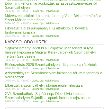
több mint két órát tanácskoztak az azbesztszennyezésről
Szombathelyen
2026. 06. 18. - 19:30 -
Látószög
/
Helyi fókusz
Művészetis diákok koszorúzták meg Vass Béla síremlékét a
Szent Márton-temetőben
2026. 06. 01. - 10:00 -
Látószög
/
Helyi fókusz
Elkészült a büki pumpapálya, új attrakcióval bővült a
fürdőváros kínálata
2026. 05. 22. - 18:40 -
Látószög
/
Helyi fókusz
KAPCSOLÓDÓ HÍREK
Sajtóközleményt adott ki a Dolgozók útján történt súlyos
baleset kapcsán a Magyar Kerékpárosklub Szombathelyi
Területi Szervezete
2026. 08. 03. - 14:00 -
Látószög
/
Helyi fókusz
Ebösszeírás 2026 Szombathelyen - Itt vannak a részletek
2026. 07. 14. - 14:00 -
Látószög
/
Helyi fókusz
Azbeszthelyzet Szombathelyen: lakossági fórumot tartottak a
Városházán
2026. 04. 21. - 10:00 -
Látószög
/
Helyi fókusz
Elkészült a szombathelyi állomásépület felújítása
2026. 03. 19. - 15:15 -
Látószög
/
Helyi fókusz
XVI. Szombathelyi Sajtóünnep: Ölbei Lívia kapta a
Szombathelyért Sajtódíjat, lapunk fotósa is díjazott lett
2026. 03. 15. - 22:00 -
Látószög
/
Helyi fókusz