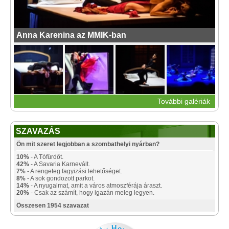
Anna Karenina az MMIK-ban
További galériák
SZAVAZÁS
Ön mit szeret legjobban a szombathelyi nyárban?
10%
- A Tófürdőt.
42%
- A Savaria Karnevált.
7%
- A rengeteg fagyizási lehetőséget.
8%
- A sok gondozott parkot.
14%
- A nyugalmat, amit a város atmoszférája áraszt.
20%
- Csak az számít, hogy igazán meleg legyen.
Összesen 1954 szavazat