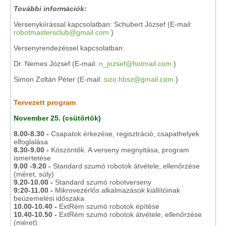
További információk:
Versenykiírással kapcsolatban: Schubert József (E-mail:
robotmastersclub@gmail.com
)
Versenyrendezéssel kapcsolatban:
Dr. Nemes József (E-mail:
n_jozsef@hotmail.com
)
Simon Zoltán Péter (E-mail:
sizo.hbsz@gmail.com
)
Tervezett program
November 25. (csütörtök)
8.00-8.30 -
Csapatok érkezése, regisztráció, csapathelyek
elfoglalása
8.30-9.00 -
Köszöntők. A verseny megnyitása, program
ismertetése
9.00 -9.20 -
Standard szumó robotok átvétele, ellenőrzése
(méret, súly)
9.20-10.00 -
Standard szumó robotverseny
9:20-11.00 -
Mikrovezérlős alkalmazások kiállítóinak
beüzemelési időszaka
10.00-10.40 -
ExtRém szumó robotok építése
10.40-10.50 -
ExtRém szumó robotok átvétele, ellenőrzése
(méret)