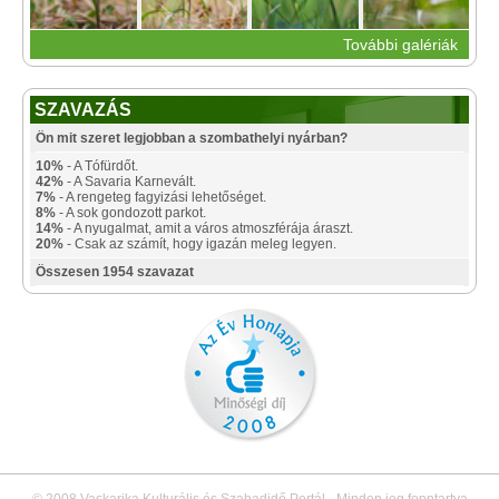
További galériák
SZAVAZÁS
Ön mit szeret legjobban a szombathelyi nyárban?
10%
- A Tófürdőt.
42%
- A Savaria Karnevált.
7%
- A rengeteg fagyizási lehetőséget.
8%
- A sok gondozott parkot.
14%
- A nyugalmat, amit a város atmoszférája áraszt.
20%
- Csak az számít, hogy igazán meleg legyen.
Összesen 1954 szavazat
© 2008 Vaskarika Kulturális és Szabadidő Portál - Minden jog fenntartva