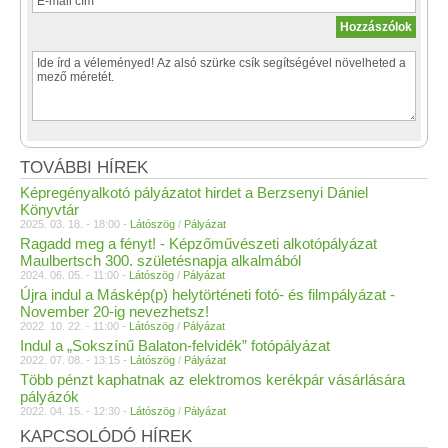
TOVÁBBI HÍREK
Képregényalkotó pályázatot hirdet a Berzsenyi Dániel
Könyvtár
2025. 03. 18. - 18:00 -
Látószög
/
Pályázat
Ragadd meg a fényt! - Képzőművészeti alkotópályázat
Maulbertsch 300. születésnapja alkalmából
2024. 06. 05. - 11:00 -
Látószög
/
Pályázat
Újra indul a Máskép(p) helytörténeti fotó- és filmpályázat -
November 20-ig nevezhetsz!
2022. 10. 22. - 11:00 -
Látószög
/
Pályázat
Indul a „Sokszínű Balaton-felvidék” fotópályázat
2022. 07. 08. - 13:15 -
Látószög
/
Pályázat
Több pénzt kaphatnak az elektromos kerékpár vásárlására
pályázók
2022. 04. 15. - 12:30 -
Látószög
/
Pályázat
KAPCSOLÓDÓ HÍREK