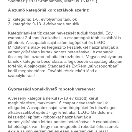
Sportház (9700 Szombathely, Március 15 tér 5.)
A szumó kategóriái korosztályok szerint:
1. kategória: 1-8. évfolyamos tanulók
2. kategória: 9-13. évfolyamos tanulók
Kategóriánként tíz csapat nevezését tudjuk fogadni. Egy
csapatot 2-4 tanuló alkothat - a csapattagok több iskolából is
jöhetnek. A csapatok saját számítógépüket és LEGO
Mindstorms alap- és kiegészítő készletüket használhatják a
versenykiírásban leírtak pontos betartásával. A csapatok
összeépített szumó robottal érkezhetnek. Vegyes évfolyamos
tanulók kategória besorolása, a legidősebb csapattag alapján
történik. A bajnokság Standard és ExtRém „súlycsoportban"
kerül meghirdetésre. További részletekért lásd a
szabályleírást!
Gyorsasági vonalkövető robotok versenye:
A verseny kategória nélkül (6-19 év között) kerül
meghirdetésre, maximum 16 csapat nevezését tudjuk
elfogadni. A csapatok saját számítógépüket és tetszőleges
alkatrészekből épített - így lehet akár LEGO Mindstorms
készletből épített - robotokat használhatják a
versenykiírásban leírtak pontos betartásával. A csapatoknak
lehetőségük van, hogy már megépített robottal érkezzenek.
Akik a szumó versenyen és ezen a versenyen is részt