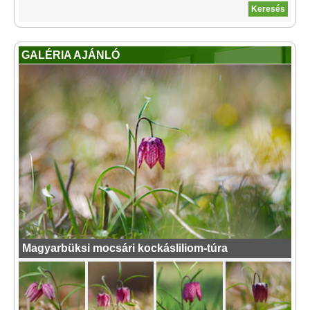
GALÉRIA AJÁNLÓ
Magyarbüksi mocsári kockásliliom-túra