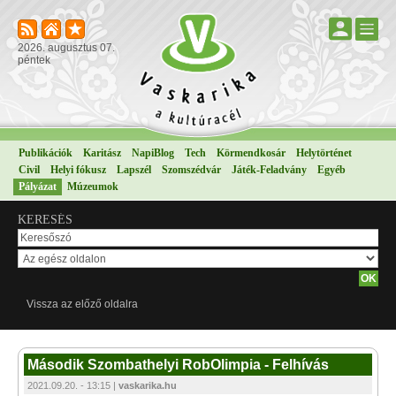
2026. augusztus 07.
péntek
Publikációk
Karitász
NapiBlog
Tech
Körmendkosár
Helytörténet
Civil
Helyi fókusz
Lapszél
Szomszédvár
Játék-Feladvány
Egyéb
Pályázat
Múzeumok
KERESÉS
Vissza az előző oldalra
Második Szombathelyi RobOlimpia - Felhívás
2021.09.20. - 13:15 |
vaskarika.hu