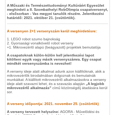
A Műszaki és Természettudományi Kultúráért Egyesület
meghirdeti a II. Szombathelyi RobOlimpia csapatversenyt,
- elsősorban - Vas megyei tanulók részére. Jelentkezési
határidő: 2021. október 21. (csütörtök).
A versenyen 2+1 versenyszám kerül meghirdetésre:
1. LEGO robot szumo bajnokság
2. Gyorsasági vonalkövető robot verseny
+1. Mikrovezérlő alapú (beágyazott) projektek bemutatója
A csapatoknak külön-külön kell jelentkezési lapot
kitölteni egyik vagy másik versenyszámra. Egy csapat
mindkét versenyszámba is nevezhet!
A verseny ideje alatt alkalmat adunk azon kiállítóknak, akik a
mikrovezérlők birodalmában dolgoznak és bemutatnák
munkáikat. A kiállított mikrovezérlő alkalmazásokra a verseny
ideje alatt szavazni lehet, és a szavazás alapján
„A legjobb
mikrovezérlő alkalmazás"
című közönségdíj átadására kerül
sor.
A verseny időpontja: 2021. november 25. (csütörtök)
A verseny tervezett helyszíne:
AGORA - Művelődési és