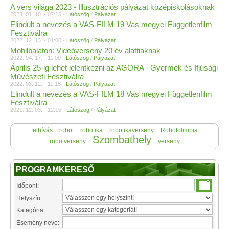
A vers világa 2023 - Illusztrációs pályázat középiskolásoknak
2023. 01. 10. - 07:15 -
Látószög
/
Pályázat
Elindult a nevezés a VAS-FILM 19 Vas megyei Függetlenfilm
Fesztiválra
2022. 12. 13. - 01:00 -
Látószög
/
Pályázat
Mobilbalaton: Videóverseny 20 év alattiaknak
2022. 04. 17. - 11:00 -
Látószög
/
Pályázat
Április 25-ig lehet jelentkezni az AGORA - Gyermek és Ifjúsági
Művészeti Fesztiválra
2022. 03. 12. - 11:15 -
Látószög
/
Pályázat
Elindult a nevezés a VAS-FILM 18 Vas megyei Függetlenfilm
Fesztiválra
2021. 12. 03. - 12:15 -
Látószög
/
Pályázat
felhívás
robot
robotika
robotikaverseny
Robotolimpia
Szombathely
robotverseny
verseny
PROGRAMKERESŐ
Időpont:
Helyszín:
Kategória:
Esemény neve: