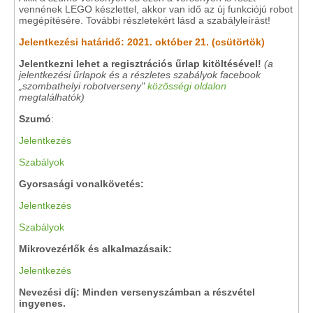
vennének LEGO készlettel, akkor van idő az új funkciójú robot
megépítésére. További részletekért lásd a szabályleírást!
Jelentkezési határidő: 2021. október 21. (csütörtök)
Jelentkezni lehet a regisztrációs űrlap kitöltésével!
(a
jelentkezési űrlapok és a részletes szabályok facebook
„szombathelyi robotverseny"
közösségi oldalon
megtalálhatók)
Szumó
:
Jelentkezés
Szabályok
Gyorsasági vonalkövetés:
Jelentkezés
Szabályok
Mikrovezérlők és alkalmazásaik:
Jelentkezés
Nevezési díj: Minden versenyszámban a részvétel
ingyenes.