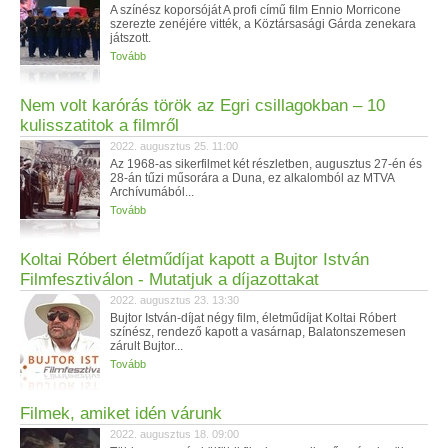
A színész koporsóját A profi című film Ennio Morricone
szerezte zenéjére vitték, a Köztársasági Gárda zenekara
játszott.
Tovább
Nem volt karórás török az Egri csillagokban – 10
kulisszatitok a filmről
2022. augusztus 25. 11:00
Az 1968-as sikerfilmet két részletben, augusztus 27-én és
28-án tűzi műsorára a Duna, ez alkalomból az MTVA
Archívumából...
Tovább
Koltai Róbert életműdíjat kapott a Bujtor István
Filmfesztiválon - Mutatjuk a díjazottakat
2022. augusztus 23. 13:30
Bujtor István-díjat négy film, életműdíjat Koltai Róbert
színész, rendező kapott a vasárnap, Balatonszemesen
zárult Bujtor...
Tovább
Filmek, amiket idén várunk
2022. augusztus 18. 09:00