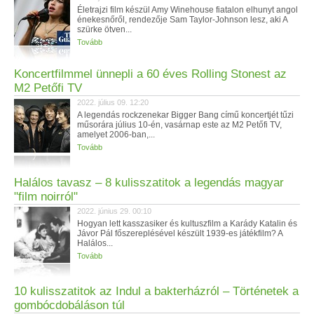
Életrajzi film készül Amy Winehouse fiatalon elhunyt angol
énekesnőről, rendezője Sam Taylor-Johnson lesz, aki A
szürke ötven...
Tovább
Koncertfilmmel ünnepli a 60 éves Rolling Stonest az
M2 Petőfi TV
2022. július 09. 12:20
A legendás rockzenekar Bigger Bang című koncertjét tűzi
műsorára július 10-én, vasárnap este az M2 Petőfi TV,
amelyet 2006-ban,...
Tovább
Halálos tavasz – 8 kulisszatitok a legendás magyar
"film noirról"
2022. június 29. 00:10
Hogyan lett kasszasiker és kultuszfilm a Karády Katalin és
Jávor Pál főszereplésével készült 1939-es játékfilm? A
Halálos...
Tovább
10 kulisszatitok az Indul a bakterházról – Történetek a
gombócdobáláson túl