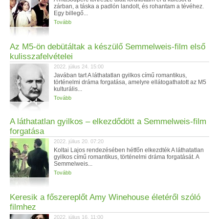
zárban, a táska a padlón landolt, és rohantam a tévéhez.
Egy billegő...
Tovább
Az M5-ön debütáltak a készülő Semmelweis-film első
kulisszafelvételei
2022. július 24. 15:00
Javában tart A láthatatlan gyilkos című romantikus,
történelmi dráma forgatása, amelyre ellátogathatott az M5
kulturális...
Tovább
A láthatatlan gyilkos – elkezdődött a Semmelweis-film
forgatása
2022. július 20. 07:20
Koltai Lajos rendezésében hétfőn elkezdték A láthatatlan
gyilkos című romantikus, történelmi dráma forgatását. A
Semmelweis...
Tovább
Keresik a főszereplőt Amy Winehouse életéről szóló
filmhez
2022. július 16. 11:00