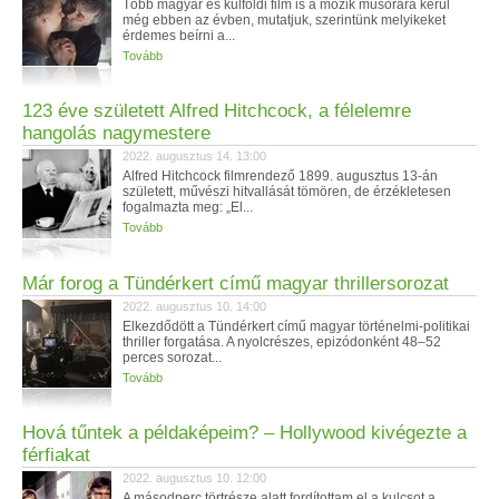
Több magyar és külföldi film is a mozik műsorára kerül
még ebben az évben, mutatjuk, szerintünk melyikeket
érdemes beírni a...
Tovább
123 éve született Alfred Hitchcock, a félelemre
hangolás nagymestere
2022. augusztus 14. 13:00
Alfred Hitchcock filmrendező 1899. augusztus 13-án
született, művészi hitvallását tömören, de érzékletesen
fogalmazta meg: „El...
Tovább
Már forog a Tündérkert című magyar thrillersorozat
2022. augusztus 10. 14:00
Elkezdődött a Tündérkert című magyar történelmi-politikai
thriller forgatása. A nyolcrészes, epizódonként 48–52
perces sorozat...
Tovább
Hová tűntek a példaképeim? – Hollywood kivégezte a
férfiakat
2022. augusztus 10. 12:00
A másodperc törtrésze alatt fordítottam el a kulcsot a