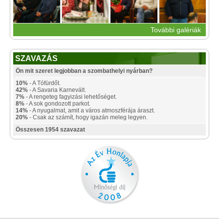
További galériák
SZAVAZÁS
Ön mit szeret legjobban a szombathelyi nyárban?
10%
- A Tófürdőt.
42%
- A Savaria Karnevált.
7%
- A rengeteg fagyizási lehetőséget.
8%
- A sok gondozott parkot.
14%
- A nyugalmat, amit a város atmoszférája áraszt.
20%
- Csak az számít, hogy igazán meleg legyen.
Összesen 1954 szavazat