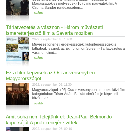
Magasságok és mélységek (16) című nagyjátékfilm. A
Csoma Sándor rendezésében...
Tovább
Tárlatvezetés a vásznon - Három művészeti
ismeretterjesztő film a Savaria moziban
2022. szeptember 18. 13:00
Művészettörténeti érdekességek, különlegességek is
láthatóak lesznek az Exhibiton on Screen - Tárlatvezetés a
vásznon című...
Tovább
Ez a film képviseli az Oscar-versenyben
Magyarországot
2022. szeptember 08. 11:30
Magyarországot a 95. Oscar-versenyben a nemzetközi film
kategóriában Tősér Ádám Blokád című filmje képviseli –
közölte az...
Tovább
Amit soha nem felejtünk el: Jean-Paul Belmondo
koporsóját A profi zenéjére vitték
2022. szeptember 07. 00:10