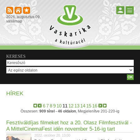
2026. augusztus 09.
vasárnap
KERESÉS
HÍREK
6
7
8
9
10
11
12
13
14
15
16
Összesen:
909 tétel - 46 oldalon
, Megjelenítve 201-220-ig
Fesztiváldíjas filmeket hoz a 20. Olasz Filmfesztivál -
A MittelCinemaFest idén november 5-16-ig tart
2022. október 20. 13:00