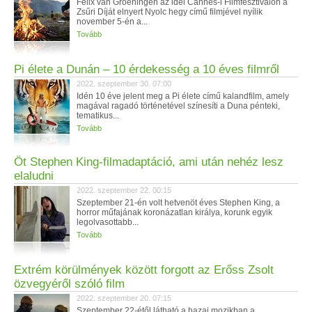
Felix van Groeningen az idei Cannes-i Filmfesztiválon a
Zsűri Díját elnyert Nyolc hegy című filmjével nyílik
november 5-én a...
Tovább
Pi élete a Dunán – 10 érdekesség a 10 éves filmről
2022. szeptember 30. 07:00
Idén 10 éve jelent meg a Pi élete című kalandfilm, amely
magával ragadó történetével színesíti a Duna pénteki,
tematikus...
Tovább
Öt Stephen King-filmadaptáció, ami után nehéz lesz
elaludni
2022. szeptember 22. 00:15
Szeptember 21-én volt hetvenöt éves Stephen King, a
horror műfajának koronázatlan királya, korunk egyik
legolvasottabb...
Tovább
Extrém körülmények között forgott az Erőss Zsolt
özvegyéről szóló film
2022. szeptember 20. 07:15
Szeptember 22-étől látható a hazai mozikban a