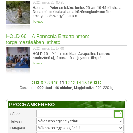
2022. június 25. 00:25
Haumann Péter emlékére június 26-án, 19:45-től újra a
Duna műsorkínálatában a közönségkedvenc film,
amelynek összegyűjtöttük a...
Tovább
HOLD 66 – A Pannonia Entertainment
forgalmazásában látható
2022. június 11. 17:00
HOLD 66 – Már a mozikban Jacqueline Lentzou
rendezőnő új, többszörös díjnyertes filmje!
Tovább
6
7
8
9
10
11
12
13
14
15
16
Összesen:
909 tétel - 46 oldalon
, Megjelenítve 201-220-ig
PROGRAMKERESŐ
Időpont:
Helyszín:
Kategória: