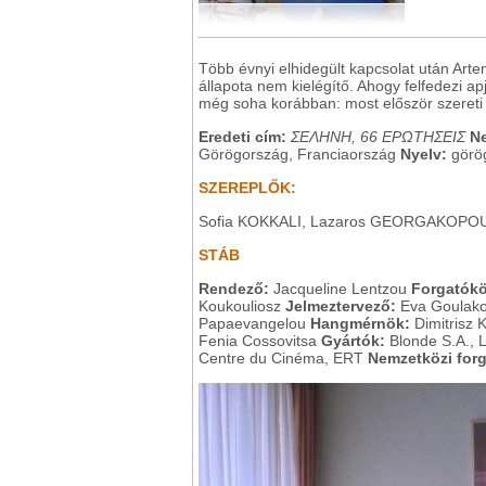
Több évnyi elhidegült kapcsolat után Arte
állapota nem kielégítő. Ahogy felfedezi apj
még soha korábban: most először szereti 
Eredeti cím:
ΣΕΛΗΝΗ, 66 ΕΡΩΤΗΣΕΙΣ
N
Görögország, Franciaország
Nyelv:
görö
SZEREPLŐK:
Sofia KOKKALI, Lazaros GEORGAKOPO
STÁB
Rendező:
Jacqueline Lentzou
Forgatók
Koukouliosz
Jelmeztervező:
Eva Goulak
Papaevangelou
Hangmérnök:
Dimitrisz 
Fenia Cossovitsa
Gyártók:
Blonde S.A.,
Centre du Cinéma, ERT
Nemzetközi for