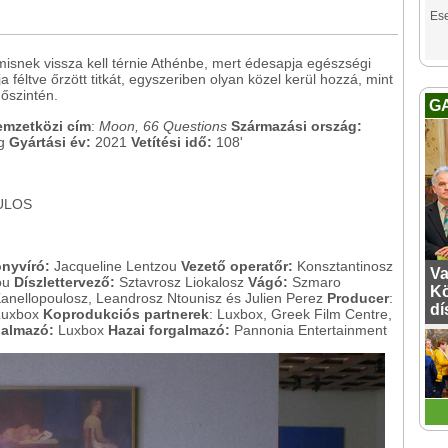
Es
misnek vissza kell térnie Athénbe, mert édesapja egészségi
a féltve őrzött titkát, egyszeriben olyan közel kerül hozzá, mint
őszintén.
G
emzetközi cím
:
Moon, 66 Questions
Származási ország:
g
Gyártási év:
2021
Vetítési idő:
108'
ULOS
önyvíró:
Jacqueline Lentzou
Vezető operatőr:
Konsztantinosz
Va
ou
Díszlettervező:
Sztavrosz Liokalosz
Vágó:
Szmaro
Kö
Kanellopoulosz, Leandrosz Ntounisz és Julien Perez
Producer
:
dí
 Luxbox
Koprodukciós partnerek
: Luxbox, Greek Film Centre,
galmazó:
Luxbox
Hazai forgalmazó:
Pannonia Entertainment