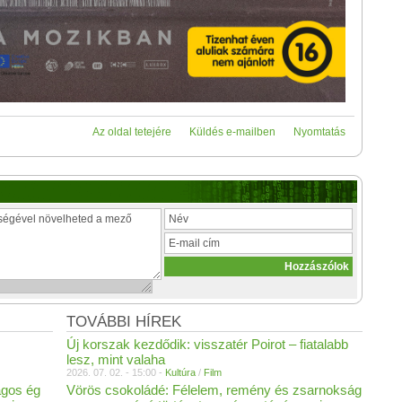
Az oldal tetejére
Küldés e-mailben
Nyomtatás
TOVÁBBI HÍREK
Új korszak kezdődik: visszatér Poirot – fiatalabb
lesz, mint valaha
2026. 07. 02. - 15:00 -
Kultúra
/
Film
agos ég
Vörös csokoládé: Félelem, remény és zsarnokság