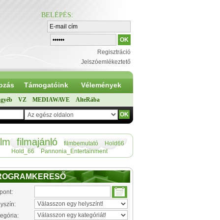
BELÉPÉS
:
Regisztráció
Jelszóemlékeztető
ozás
Támogatóink
Vélemények
gyéb
VZ
MEDIAWAVE
AlteRába
ilm
filmajánló
filmbemutató
Hold66
Hold_66
Pannonia_Entertainment
ROGRAMKERESŐ
pont:
yszín:
egória: