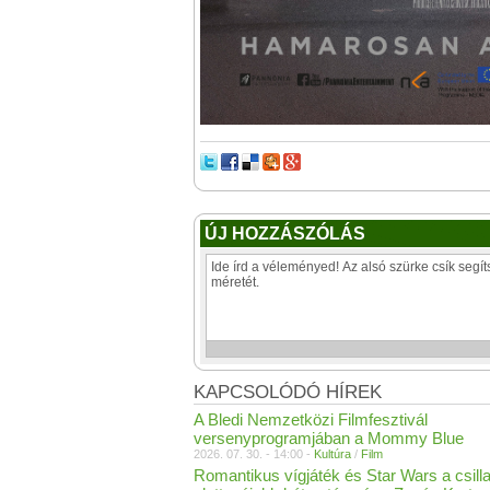
ÚJ HOZZÁSZÓLÁS
KAPCSOLÓDÓ HÍREK
A Bledi Nemzetközi Filmfesztivál
versenyprogramjában a Mommy Blue
2026. 07. 30. - 14:00 -
Kultúra
/
Film
Romantikus vígjáték és Star Wars a csill