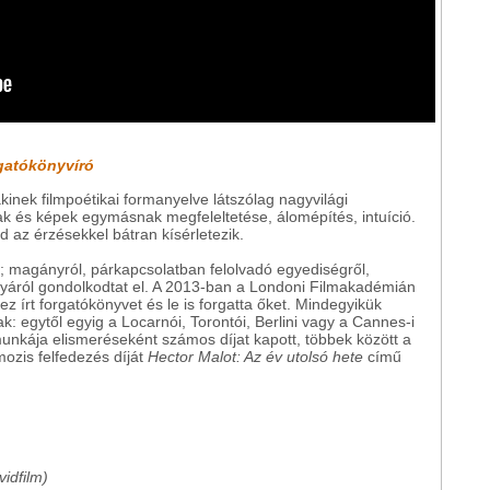
rgatókönyvíró
inek filmpoétikai formanyelve látszólag nagyvilági
ak és képek egymásnak megfeleltetése, álomépítés, intuíció.
 az érzésekkel bátran kísérletezik.
l; magányról, párkapcsolatban felolvadó egyediségről,
ányáról gondolkodtat el. A 2013-ban a Londoni Filmakadémián
ez írt forgatókönyvet és le is forgatta őket. Mindegyikük
k: egytől egyig a Locarnói, Torontói, Berlini vagy a Cannes-i
munkája elismeréseként számos díjat kapott, többek között a
mozis felfedezés díját
Hector Malot: Az év utolsó hete
című
vidfilm)