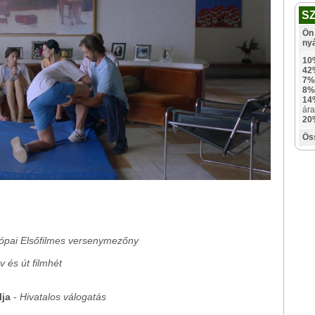
S
Ön 
ny
10
42
7%
8%
14
ára
20
Ös
ópai Elsőfilmes versenymezőny
v és út filmhét
lja
-
Hivatalos válogatás