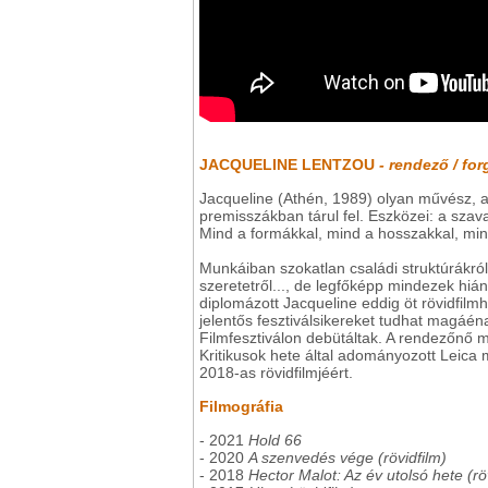
JACQUELINE LENTZOU
- rendező / fo
Jacqueline (Athén, 1989) olyan művész, ak
premisszákban tárul fel. Eszközei: a szav
Mind a formákkal, mind a hosszakkal, mind
Munkáiban szokatlan családi struktúrákró
szeretetről..., de legfőképp mindezek hi
diplomázott Jacqueline eddig öt rövidfilmh
jelentős fesztiválsikereket tudhat magáéna
Filmfesztiválon debütáltak. A rendezőnő 
Kritikusok hete által adományozott Leica 
2018-as rövidfilmjéért.
Filmográfia
- 2021
Hold 66
- 2020
A szenvedés vége (rövidfilm)
- 2018
Hector Malot: Az év utolsó hete (rö