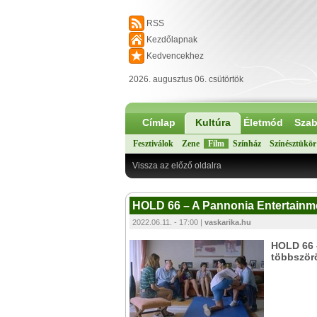
RSS
Kezdőlapnak
Kedvencekhez
2026. augusztus 06. csütörtök
Címlap
Kultúra
Életmód
Szab
Fesztiválok
Zene
Film
Színház
Színésztükör
Vissza az előző oldalra
HOLD 66 – A Pannonia Entertainm
2022.06.11. - 17:00 |
vaskarika.hu
HOLD 66 
többszörö