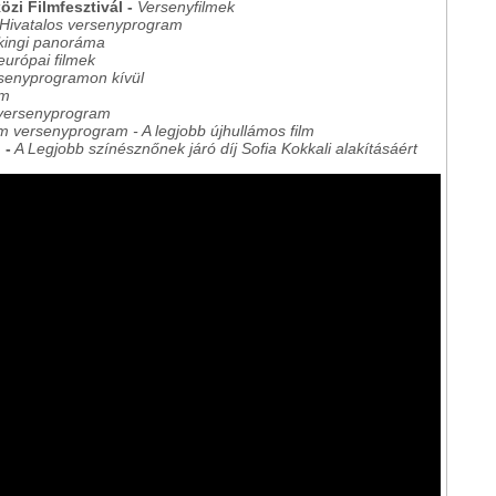
zi Filmfesztivál -
Versenyfilmek
Hivatalos versenyprogram
kingi panoráma
európai filmek
rsenyprogramon kívül
am
 versenyprogram
m versenyprogram - A legjobb újhullámos film
 -
A Legjobb színésznőnek járó díj Sofia Kokkali alakításáért