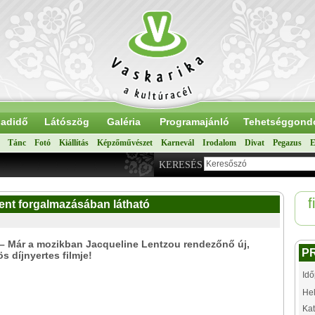
adidő
Látószög
Galéria
Programajánló
Tehetséggond
Tánc
Fotó
Kiállítás
Képzőművészet
Karnevál
Irodalom
Divat
Pegazus
E
KERESÉS
f
ent forgalmazásában látható
– Már a mozikban Jacqueline Lentzou rendezőnő új,
P
s díjnyertes filmje!
Idő
Hel
Kat