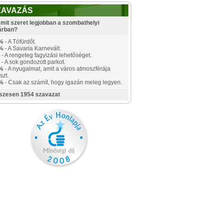
ZAVAZÁS
mit szeret legjobban a szombathelyi
árban?
%
- A Tófürdőt.
%
- A Savaria Karnevált.
- A rengeteg fagyizási lehetőséget.
- A sok gondozott parkot.
%
- A nyugalmat, amit a város atmoszférája
szt.
%
- Csak az számít, hogy igazán meleg legyen.
szesen 1954 szavazat