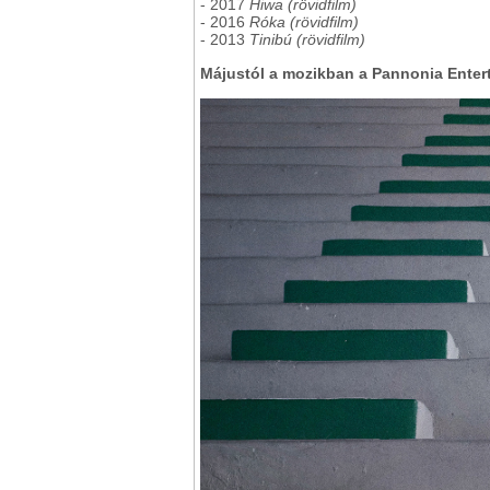
- 2017
Hiwa (rövidfilm)
- 2016
Róka (rövidfilm)
- 2013
Tinibú (rövidfilm)
Májustól a mozikban a Pannonia Enterta