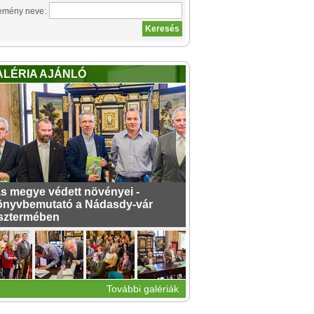
emény neve:
ALÉRIA AJÁNLÓ
s megye védett növényei -
nyvbemutató a Nádasdy-vár
sztermében
További galériák